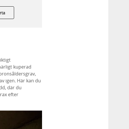
rta
ktigt
ärligt kuperad
n bronsåldersgrav,
av igen. Här kan du
ydd, där du
rax efter