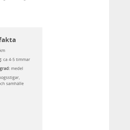
fakta
 km
g:
ca 4-5 timmar
grad:
medel
ogsstigar,
och samhälle