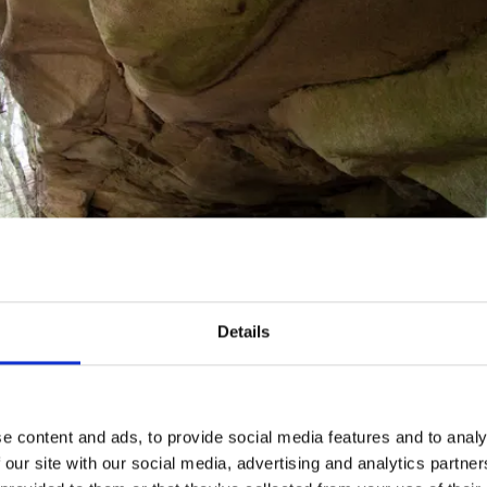
Details
ckså göra en avstickare på cirka 10 minuter till den intress
e content and ads, to provide social media features and to analy
 Det grundades redan på 1600-talet av en tysk adelsman, A
 our site with our social media, advertising and analytics partn
 största skeppssättningar som troligen är från yngre järnåld