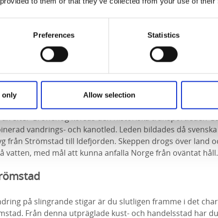
 provided to them or that they’ve collected from your use of their
r drygt 40 meter lång och består av 49 resta stenar med de
. Här ligger också ett område med fornåkrar och ett gravfäl
tor domarring. I närheten finns en trolsk och lite förfallen 
Preferences
Statistics
-talet låg här en franskinspirerad naturpark som anlades av
rsta gravhög
 only
Allow selection
vidare till Grönehög, ett gravfält från järnåldern med blan
trax efter Grönehög korsas den historiska transportleden G
erad vandrings- och kanotled. Leden bildades då svenska
tyg från Strömstad till Idefjorden. Skeppen drogs över land 
å vatten, med mål att kunna anfalla Norge från oväntat håll.
trömstad
andring på slingrande stigar är du slutligen framme i det cha
mstad. Från denna utpräglade kust- och handelsstad har du 