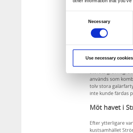
other information that you’ve
Skeppssättningen ä
formen av ett skepp
Consent
järnåldern med en s
Necessary
Selection
skogen. Under 1700
Blume.
Bohusläns stö
Use necessary cookies
Bohusleden tar dig 
största gravhög. S
används som kombin
tolv stora galärfar
inte kunde färdas p
Möt havet i S
Efter ytterligare v
kustsamhället Strö