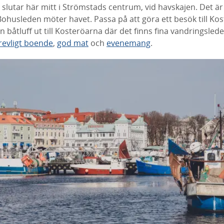
 slutar
här mitt i Strömstads centrum, vid havskajen.
Det är 
husleden möter havet. Passa på att göra ett besök till Ko
n båtluff ut till Kosteröarna där det finns fina vandringslede
revligt boende
,
god mat
och
evenemang
.