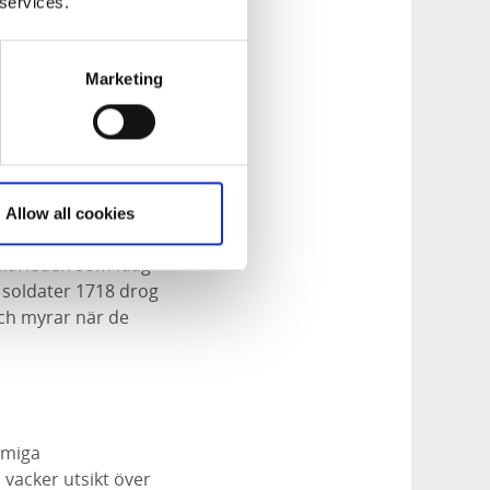
 services.
n spetsovala
t från yngre
skog, Chatarina-
Marketing
 fru Chatarina
Allow all cookies
d annat Bohusläns
alärleden som idag
 soldater 1718 drog
och myrar när de
rmiga
vacker utsikt över