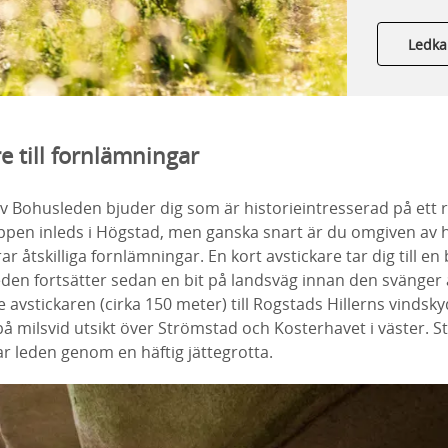
Ledka
re till fornlämningar
 Bohusleden bjuder dig som är historieintresserad på ett ri
pen inleds i Högstad, men ganska snart är du omgiven av h
r åtskilliga fornlämningar. En kort avstickare tar dig till e
Leden fortsätter sedan en bit på landsväg innan den svänger 
e avstickaren
(cirka 150 meter)
till Rogstads Hillerns vindsk
å milsvid utsikt över Strömstad och Kosterhavet i väster.
St
ar leden genom en häftig jättegrotta.