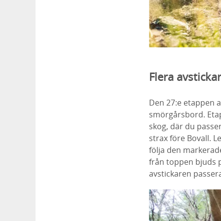
Flera avsticka
Den 27:e etappen av
smörgårsbord. Etap
skog, där du passera
strax före Bovall. 
följa den markerad
från
toppen bjuds p
avstickaren passer