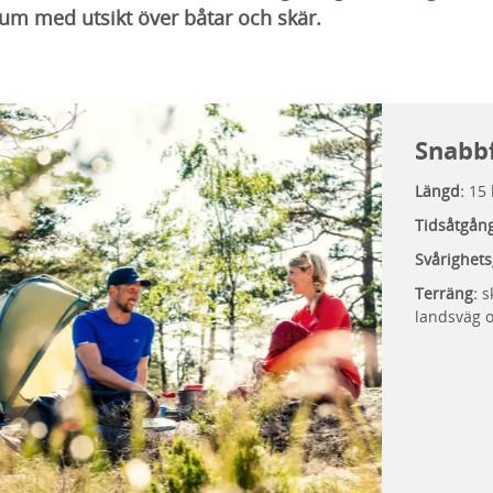
um med utsikt över båtar och skär.
Snabb
Längd:
15
Tidsåtgån
Svårighets
Terräng:
sk
landsväg 