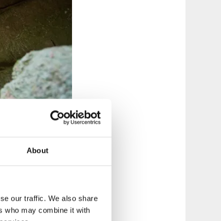
About
anta kulturmiljön
se our traffic. We also share
nders Blume. Här
ers who may combine it with
ern.