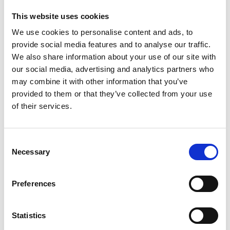
This website uses cookies
Grimslätts Gård –
Småskalig gård med gotlandsfår
We use cookies to personalise content and ads, to
och biodling. I gårdsbutiken säljs honung, lammskinn
provide social media features and to analyse our traffic.
och KRAV‑certifierat lammkött. Här möts hållbarhet,
We also share information about your use of our site with
djurvälfärd och genuint hantverk – med fokus på
our social media, advertising and analytics partners who
kvalitet och det äkta från gård till kund.
may combine it with other information that you’ve
provided to them or that they’ve collected from your use
of their services.
Hitta hit
Consent
Necessary
Selection
Täcklebo Musteri
– ett småskaligt musteri i Bottna
som tar tillvara äpplen från bygden och gör
äpplemust. Musten säljs på marknader i närområdet.
Preferences
Statistics
Solhem Krukmakeri & Galleri
– stengodskeramik och