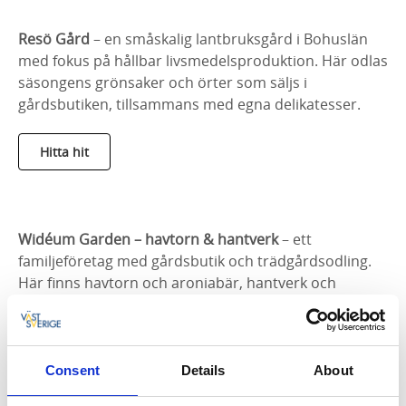
Resö Gård
– en småskalig lantbruksgård i Bohuslän
med fokus på hållbar livsmedelsproduktion. Här odlas
säsongens grönsaker och örter som säljs i
gårdsbutiken, tillsammans med egna delikatesser.
Hitta hit
Widéum Garden – havtorn & hantverk
– ett
familjeföretag med gårdsbutik och trädgårdsodling.
Här finns havtorn och aroniabär, hantverk och
produkter under varumärket Nordic Crown med
drycker och delikatesser.
Consent
Details
About
Hitta hit