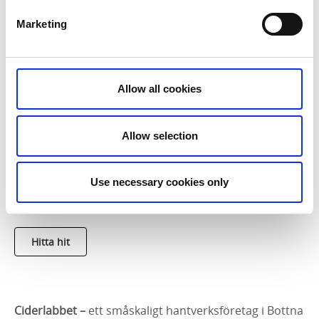
konst i en ombyggd ladugård i Rabbalshede. En lugn
Marketing
och inspirerande miljö med utställning och
försäljning.
Hitta hit
Allow all cookies
Allow selection
Pallen Ekogård
– produktion och försäljning av
ekologiska, KRAV‑godkända grönsaker och potatis.
Use necessary cookies only
Här finns även herefordkor som betar klöver och
gräs.
Hitta hit
Ciderlabbet –
ett småskaligt hantverksföretag i Bottna