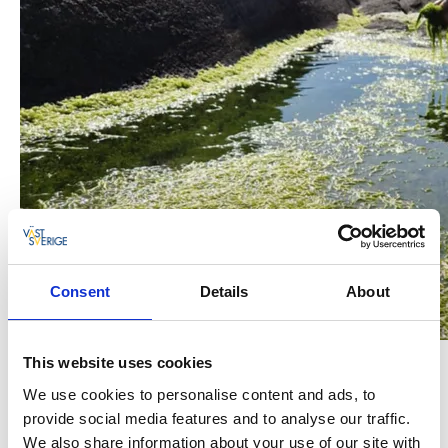
Consent
Details
About
This website uses cookies
Tång – både nyttigt och viktigt
We use cookies to personalise content and ads, to
provide social media features and to analyse our traffic.
Tång är rikt på mineraler, vitaminer, fibrer och omega
We also share information about your use of our site with