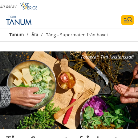
En del av
/
/
Tanum
Äta
Tång - Supermaten från havet
Fotograf:
Tim Kristensson