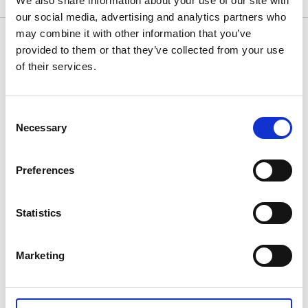
We also share information about your use of our site with
our social media, advertising and analytics partners who
may combine it with other information that you’ve
provided to them or that they’ve collected from your use
of their services.
Consent
Necessary
Selection
Preferences
Villa Akvarellen B&B
Statistics
Gerlesborg
I den varsamt renoverade Villa Akvarellen B&B kan du
njuta av utsikten över den glittrande Bottnafjorden
Marketing
och dess omgivningar. Här finns plats för både
mindre sällskap samt konferenssällskap. Med en kort
promenad till havet, och ett stenkast till norra