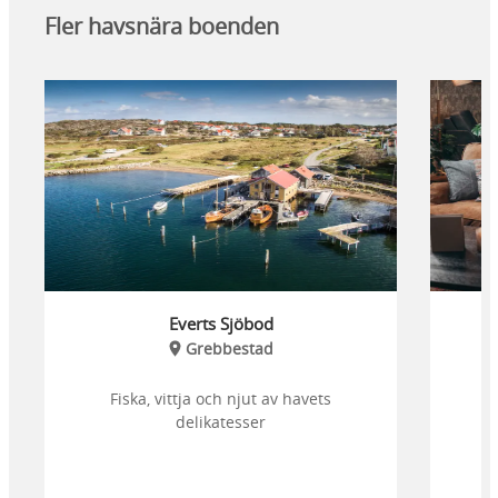
Fler havsnära boenden
Everts Sjöbod
Grebbestad
Fiska, vittja och njut av havets
B
delikatesser