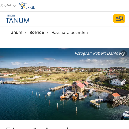
En del av
/
/
Tanum
Boende
Havsnära boenden
Fotograf:
Robert Dahlberg