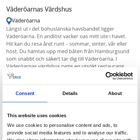
Väderöarnas Värdshus
Väderöarna
Längst ut i det bohuslänska havsbandet ligger
Väderöarna. En andlöst vacker oas mitt ute i havet.
Hit kan du resa året runt – sommar, vinter, vår eller
höst. Du hämtas upp med båten från Hamburgsund
som snabbt och säkert tar dig till Väderöarna. I
Väderöarnas värdshus ryms en utsökt restaurang
och mysigt boende för dig som vill stanna lite längre.
Här välkomnas både privata gäster och företag som
söker en unik plats för kreativa möten och konferens.
Consent
Details
About
Missa inte att njuta av en stund av total avslappning i
bastun eller ett dopp i den saltvattenfyllda
badtunnan. Du kan även välja att delta på de
This website uses cookies
skaldjursupplevelser som erbjuds.
We use cookies to personalise content and ads, to
provide social media features and to analyse our traffic.
vaderoarna.com