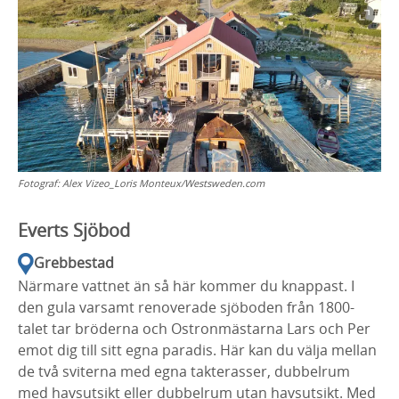
Fotograf:
Alex Vizeo_Loris Monteux/Westsweden.com
Everts Sjöbod
Grebbestad
Närmare vattnet än så här kommer du knappast. I
den gula varsamt renoverade sjöboden från 1800-
talet tar bröderna och Ostronmästarna Lars och Per
emot dig till sitt egna paradis. Här kan du välja mellan
de två sviterna med egna takterasser, dubbelrum
med havsutsikt eller dubbelrum utan havsutsikt. Med