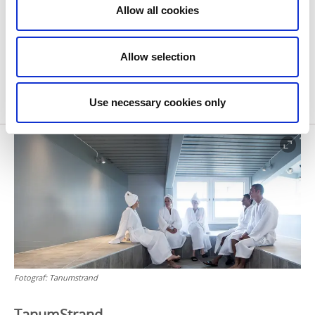
Bohusläns absoluta kulturcentrum
Allow all cookies
Gerlesborgsskolan och KKV (Konstnärernas
kollektivverkstad) är detta boendet för dig som
Allow selection
värdesätter det vackra i livet.
villaakvarellen.se
Use necessary cookies only
Fotograf:
Tanumstrand
TanumStrand