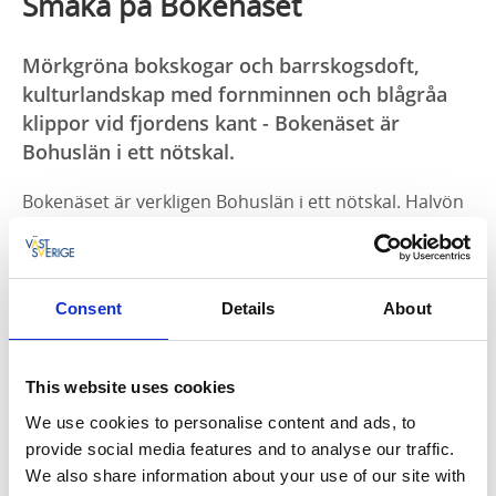
Smaka på Bokenäset
Mörkgröna bokskogar och barrskogsdoft,
kulturlandskap med fornminnen och blågråa
klippor vid fjordens kant - Bokenäset är
Bohuslän i ett nötskal.
Bokenäset är verkligen Bohuslän i ett nötskal. Halvön
bjuder på både kontraster och harmoni. Här finns
mörkgröna bok- och barrskogar med fina
vandringsleder, och du har alltid nära till de blågrå
klippor och stränder som ramas in av
Consent
Details
About
Havstensfjorden, Nordströmmarna och
Gullmarsfjorden.
This website uses cookies
Vill du bo vid havet med ett naturreservat som
We use cookies to personalise content and ads, to
granne och ha nära till det mesta som händer på
provide social media features and to analyse our traffic.
Bokenäset, kan femstjärniga
Hafsten resort
vara helt
We also share information about your use of our site with
rätt. Bada och sola vid stranden eller poolen, äta