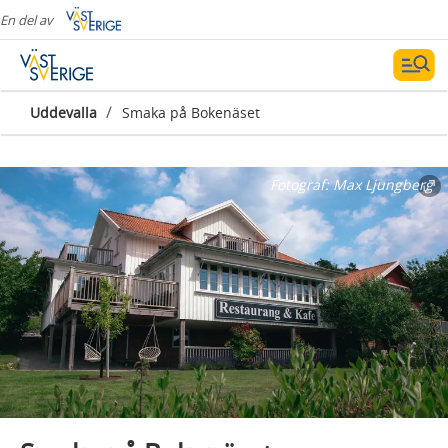
En del av
/
Uddevalla
Smaka på Bokenäset
Fotograf:
Max Ljungberg