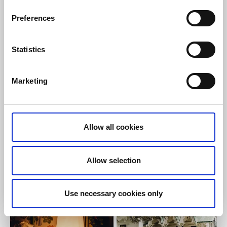
Villa Bro
Preferences
Brastad
Ett trevligt och inspirerande boende. Hållbarhet ses
Statistics
som en självklarhet och genomsyrar allt ifrån menyn
till inredningen.
Marketing
Om boendet och området:
Mysigt B&B vid kusten
Restaurang
Coworking
Utmärkt klättring i området
Allow all cookies
Närmaste vandringsled:
Kuststigen etapp 16
Allow selection
Till hemsidan
Use necessary cookies only