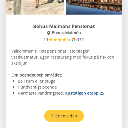
Bohus-Malmöns Pensionat
Bohus-Malmön
★
★
★
★
★
4.4
(174)
Välkommen till ett pensionat i storslagen
västkustnatur. Egen restaurang med fokus på fisk och
skaldjur
Om boendet och området:
Bo i rum eller stuga
Hundvänligt boende
Närmaste vandringsled:
Kuststigen etapp 25
Till hemsidan