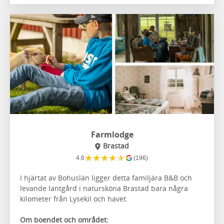
Farmlodge
Brastad
★
★
★
★
★
4.6
(196)
I hjärtat av Bohuslän ligger detta familjära B&B och
levande lantgård i natursköna Brastad bara några
kilometer från Lysekil och havet.
Om boendet och området: