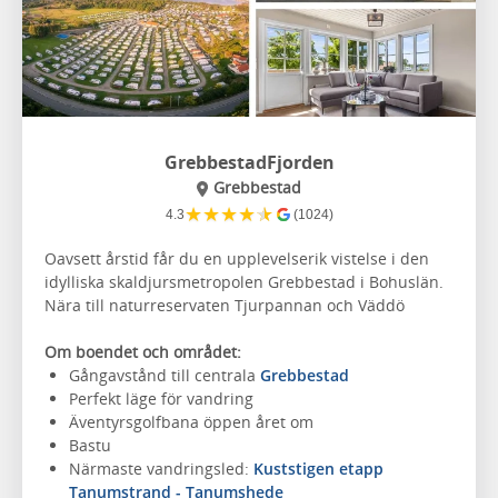
GrebbestadFjorden
Grebbestad
★
★
★
★
★
4.3
(1024)
Oavsett årstid får du en upplevelserik vistelse i den
idylliska skaldjursmetropolen Grebbestad i Bohuslän.
Nära till naturreservaten Tjurpannan och Väddö
Om boendet och området:
Gångavstånd till centrala
Grebbestad
Perfekt läge för vandring
Äventyrsgolfbana öppen året om
Bastu
Närmaste vandringsled:
Kuststigen etapp
Tanumstrand - Tanumshede