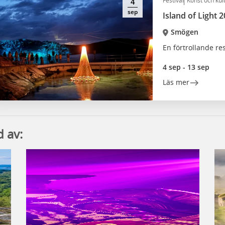
Festival
Konst och kul
4
sep
Island of Light 
Smögen
En förtrollande r
4 sep - 13 sep
Läs mer
 av: