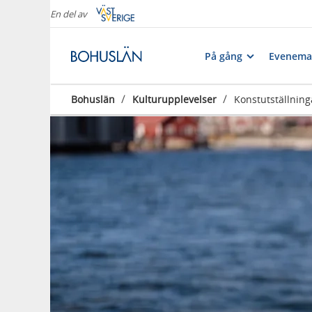
En del av
På gång
Evenema
/
/
Bohuslän
Kulturupplevelser
Konstutställning