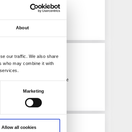
ar under sommaren & hösten 2026
About
se our traffic. We also share
s Parken
ers who may combine it with
lös
 services.
mmarens fjärde och sista konstcafé
Marketing
ch kultur
Allow all cookies
ndring