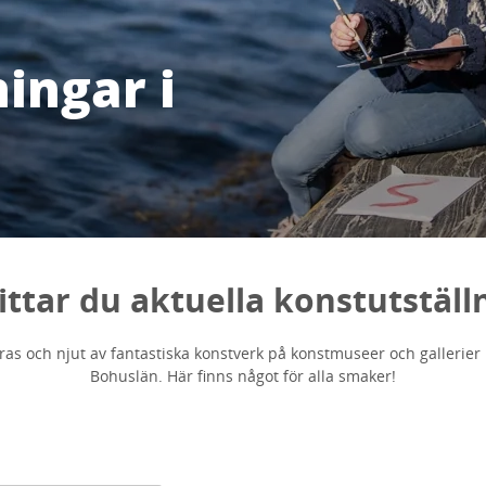
ingar i
ittar du aktuella konstutställ
eras och njut av fantastiska konstverk på konstmuseer och gallerier
Bohuslän. Här finns något för alla smaker!