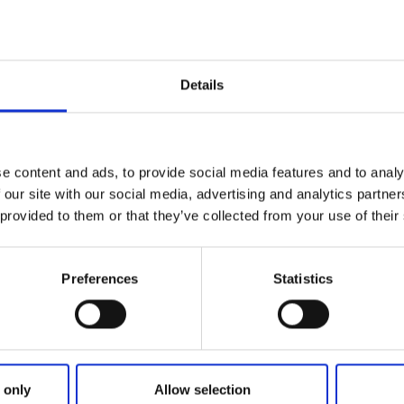
Konstutställning
9 aug - 19 dec
Details
Läs mer
Konst och kultur
9
e content and ads, to provide social media features and to analy
aug
Konstcafé i Ellö
 our site with our social media, advertising and analytics partn
Ellös Parken, El
 provided to them or that they’ve collected from your use of their
Välkommen till so
9 aug
Preferences
Statistics
Läs mer
Guidade turer
Konst o
11
 only
Allow selection
aug
Guidad kulturva