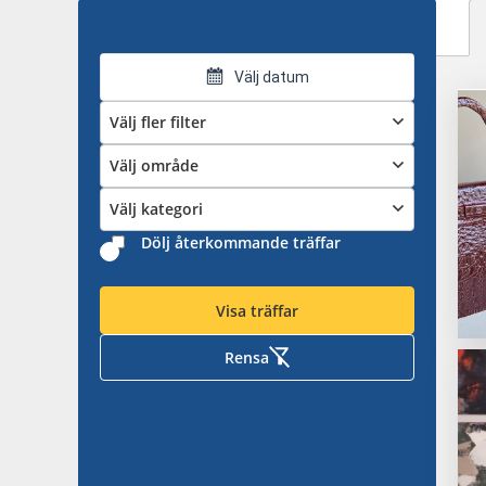
Välj datum
Välj fler filter
Välj område
Välj kategori
Dölj återkommande träffar
Visa träffar
Rensa