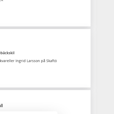
ebäckskil
kvareller Ingrid Larsson på Skaftö
gs museum
ll