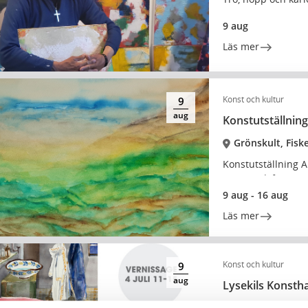
9 aug
Läs mer
Konst och kultur
9
aug
Konstutställning
Grönskult, Fisk
Konstutställning A
Hembygdsförenin
9 aug - 16 aug
Läs mer
Konst och kultur
9
aug
Lysekils Konstha
Lysekil