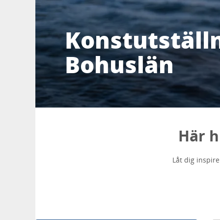
Konstutställn
Bohuslän
Här h
Låt dig inspir