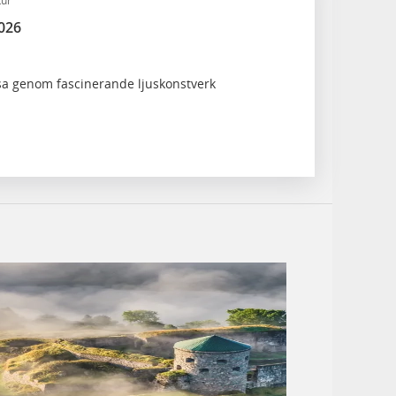
tur
2026
esa genom fascinerande ljuskonstverk