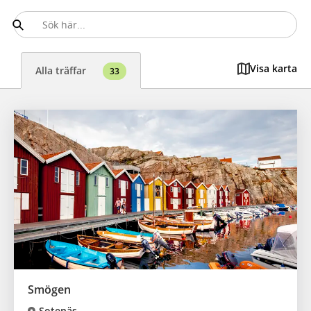
Visa karta
Alla träffar
33
Smögen
Sotenäs