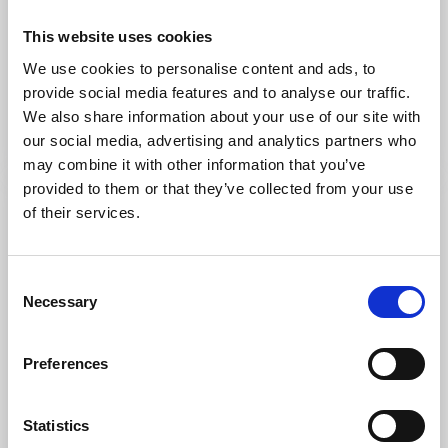
This website uses cookies
Ljungskile/Lyckorna
We use cookies to personalise content and ads, to
Uddevalla
provide social media features and to analyse our traffic.
We also share information about your use of our site with
Viken mellan Orust och fastlandet
Läs mer
our social media, advertising and analytics partners who
may combine it with other information that you’ve
provided to them or that they’ve collected from your use
of their services.
Consent
Necessary
Selection
Preferences
Statistics
Uddevalla