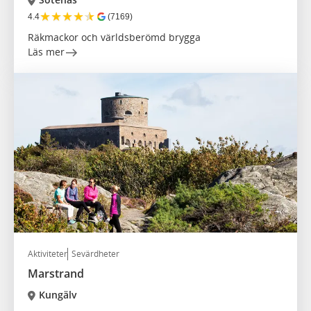
★
★
★
★
★
4.4
(7169)
Räkmackor och världsberömd brygga
Läs mer
Aktiviteter
Sevärdheter
Marstrand
Kungälv