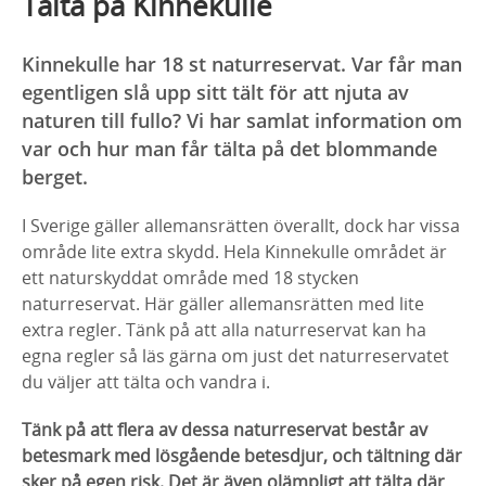
Tälta på Kinnekulle
Kinnekulle har 18 st naturreservat. Var får man
egentligen slå upp sitt tält för att njuta av
naturen till fullo? Vi har samlat information om
var och hur man får tälta på det blommande
berget.
I Sverige gäller allemansrätten överallt, dock har vissa
område lite extra skydd. Hela Kinnekulle området är
ett naturskyddat område med 18 stycken
naturreservat. Här gäller allemansrätten med lite
extra regler. Tänk på att alla naturreservat kan ha
egna regler så läs gärna om just det naturreservatet
du väljer att tälta och vandra i.
Tänk på att flera av dessa naturreservat består av
betesmark med lösgående betesdjur, och tältning där
sker på egen risk. Det är även olämpligt att tälta där