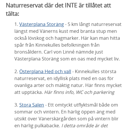
Naturreservat där det INTE är tillåtet att
tälta:
1.
Västerplana Storäng
- 5 km långt naturreservat
längst med Vänerns kust med branta stup men
också lövskog och hagmarker. Här kan man hitta
spår från Kinnekulles befolkningen från
bronsåldern. Carl von Linné nämnde just
Västerplana Storäng som en oas med mycket liv.
2.
Österplana Hed och vall
- Kinnekulles största
naturreservat, en idyllisk plats med en oas för
ovanliga arter och mäktig natur. Här finns mycket
att upptäcka.
Här finns info, WC och parkering
3.
Stora Salen
- Ett omtyckt utflyktsmål både om
sommar och vintern. En härlig öppen äng med
utsikt över Vänerskärgården som på vintern blir
en härlig pulkabacke.
I detta område är det