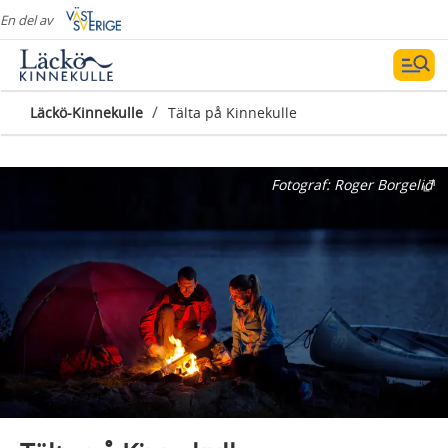
En del av
/
Läckö-Kinnekulle
Tälta på Kinnekulle
Fotograf:
Roger Borgelid