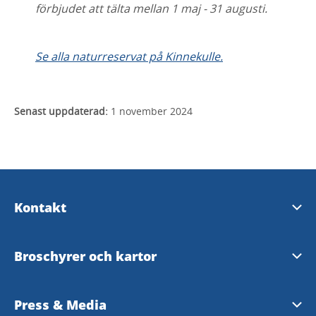
förbjudet att tälta mellan 1 maj - 31 augusti.
Se alla naturreservat på Kinnekulle.
Senast uppdaterad:
1 november 2024
Kontakt
Turistinformation
Broschyrer och kartor
Destination Läckö-Kinnekulle AB
Turistbroschyr 2026
Press & Media