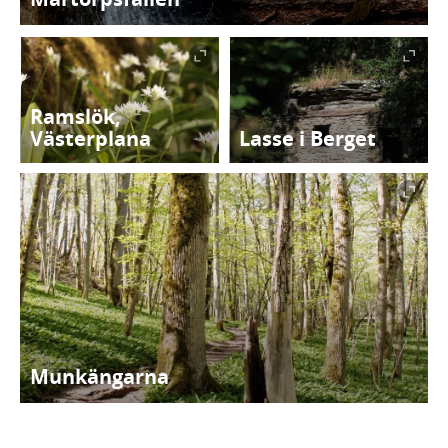
Ramslök,
Västerplana
Lasse i Berget
Munkängarna