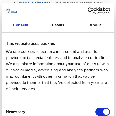
7.
Råbäcks ekhagar
- En skog med massa ekar
som vi försöker ge extra mycket kärlek för att få
den att leva upp till sin fulla potential.
Här finns
parkering och station
Consent
Details
About
8.
Gröne Skog
- Många känner till det stora
stenbrottet på kinnekulle, Gröne skog har ett
This website uses cookies
kalkbrott i mindre format men minns lika fint och
sevärt.
We use cookies to personalise content and ads, to
provide social media features and to analyse our traffic.
9.
Skagen
- Betesmark och slåtteräng det är vad
We also share information about your use of our site with
detta naturreservat består av. Detta har gjort att
our social media, advertising and analytics partners who
platsen är mycket artrik, både på blommar och
may combine it with other information that you’ve
insekter.
Här finns parkering
provided to them or that they’ve collected from your use
of their services.
10.
Törnsäter
- Här kan du gå igenom de härliga
ängarna och skogar med ekar och lindar.
Consent
11.
Råbäck
- De stora Råbäcks naturreservat
Necessary
Selection