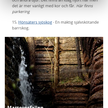
det är mer vanligt med kor och får.
Här finns
parkering
15.
Hönsäters sjöskog
- En mäktig självskötande
barrskog.
Martorpsfallen