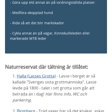
- Göra upp eld annat än på iordningställda platser.
- Medföra okopplad hund
- Rida så att det blir markskador
- Cykla annat än på vägar, Kinnekulleleden eller
markerade MTB leder
Naturreservat där tältning är tillåtet:
1.
Halla (Lasses Grotta)
- Lasse i berget är så
kallade "Sveriges sista grottmänniska". Lasse
levde på 1800 - talet i sitt grotta som går att
beträda än i dag!
Här finns info, WC och
parkering
.
2.
Blomberg
- Träd växer här så det knakar, askar,