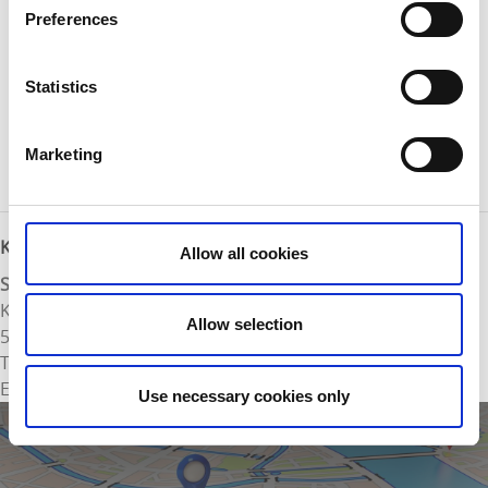
Följ skyltning mot bygdegården
Preferences
Karta:
Statistics
Här finns karta för utskrift.
Marketing
Karta för utskrift/nedladdning
Kontaktinformation
Allow all cookies
Svenljunga Turistbyrå
Kinnagatan 2
Allow selection
512 51 Svenljunga
Telefon:
032518150
E-post:
Skicka E-post
Use necessary cookies only