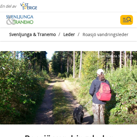
En del av
/
/
Svenljunga & Tranemo
Leder
Roasjö vandringsleder
Fotograf:
Manda Schillerås