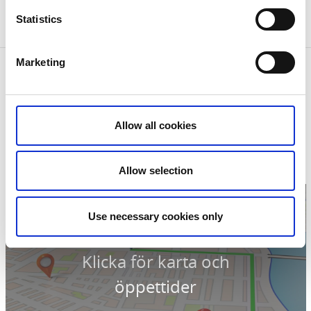
besöka
Hagatorpet
som är känt för sina fina
Statistics
längdspår.
Marketing
Kontaktinformation
FerienSchweden
Dammsbacka
51493 Ambjörnarp
Allow all cookies
Telefon:
070 672 94 83
E-post:
info@ferienschweden.se
Hemsida:
ferienschweden.se
Allow selection
Use necessary cookies only
Klicka för karta och
öppettider