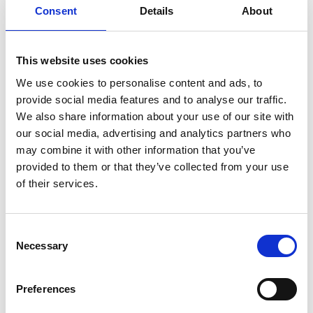
Consent
Details
About
ekologiska, närproducerade grönsaker hos
Björnhyltans trädgård.
Här finns även många möjligheter till vandring och
This website uses cookies
cykling och härförbi går
Ätradalsleden
. Du bor på ett
We use cookies to personalise content and ads, to
bekvämt avstånd till Tranemo där du hittar
provide social media features and to analyse our traffic.
matvarubutiker, restauranger och apotek.
We also share information about your use of our site with
our social media, advertising and analytics partners who
Många möjligheter till aktiviteter
may combine it with other information that you’ve
provided to them or that they’ve collected from your use
Fast ni bor nära naturen har Ferien Schweden även
of their services.
nära till många populära aktiviteter. Här kan du lätt
göra en dagsutflykt till
Liseberg
eller
Borås Zoo
och
för den shoppingsugna så ligger
Gekås i Ullared
inte
Consent
långt borta. Bara 25 minuter bort hittar du kända
Necessary
Selection
besöksmål som
Glasets Hus
där du kan blåsa glas och
Isaberg
som erbjuder skidåkning, höghöjdsbana,
MTB-leder med flera aktiviteter för liten som stor. Är
Preferences
du sugen på att åka längd så rekommenderar vi att