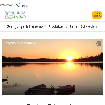
En del av
/
/
Svenljunga & Tranemo
Produkter
Ferien Schweden
Fotograf:
Emelie Romland