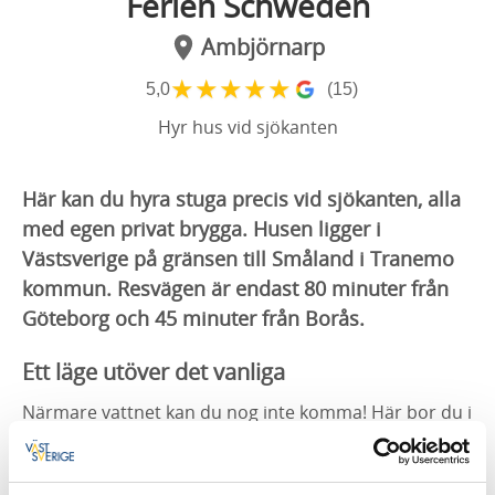
Ferien Schweden
Ambjörnarp
★
★
★
★
★
5,0
(15)
Hyr hus vid sjökanten
Här kan du hyra stuga precis vid sjökanten, alla
med egen privat brygga. Husen ligger i
Västsverige på gränsen till Småland i Tranemo
kommun. Resvägen är endast 80 minuter från
Göteborg och 45 minuter från Borås.
Ett läge utöver det vanliga
Närmare vattnet kan du nog inte komma! Här bor du i
modernt inredda hus med fantastiskt utsikt över sjön
Visen och med egen brygga. I Ambjörnarp kan du
cykla dressin, spela minigolf, under sommartid handla