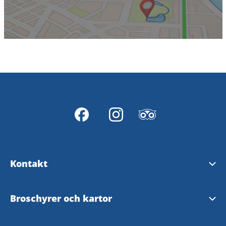
Kontakt
Svenljunga turistinformation
Broschyrer och kartor
Tranemo Turistinformation