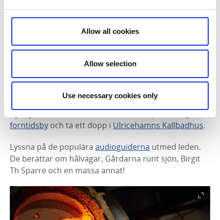
Fotograf:
Backa Loge
Allow all cookies
Hälsa på slottsspöket och lär dig blåsa glas
Allow selection
Förutom all vacker natur och god mat finns det en hel
del historiska och kulturella platser att upptäcka längs
Ätradalsleden. Gå en guidad tur och möt det
Use necessary cookies only
beryktade slottsspöket på
Torpa Stenhus
, blås ditt
eget glas i
Limmared
, lev stenåldersliv på
Ekehagens
forntidsby
och ta ett dopp i
Ulricehamns Kallbadhus
.
Lyssna på de populära
audioguiderna
utmed leden.
De berättar om hålvägar, Gårdarna runt sjön, Birgit
Th Sparre och en massa annat!