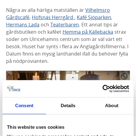
Några av alla härliga matställen är
Vilhelmsro
Gårdscafé
,
Hofsnäs Herrgård ,
Kafé Sjöparken
,
Hermans Lada
och
Teaterbaren
. Ett annat tips är
gårdsbutiken och kaféet
Hemma på Källebacka
strax
söder om Ulricehamns centrum som är väl värt ett
besök. Huset har synts i flera av Änglagårdsfilmerna. I
Dalum finns en mysig lanthandel ifall du behöver fylla
på nödprovianten.
Consent
Details
About
This website uses cookies
Fotograf:
Hemma på Källebacka