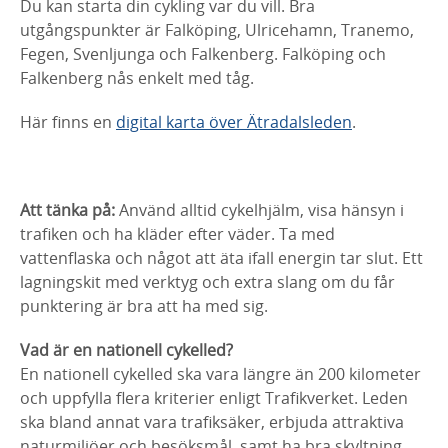
Du kan starta din cykling var du vill. Bra
utgångspunkter är Falköping, Ulricehamn, Tranemo,
Fegen, Svenljunga och Falkenberg. Falköping och
Falkenberg nås enkelt med tåg.
Här finns en
digital karta över Ätradalsleden
.
Att tänka på:
Använd alltid cykelhjälm, visa hänsyn i
trafiken och ha kläder efter väder. Ta med
vattenflaska och något att äta ifall energin tar slut. Ett
lagningskit med verktyg och extra slang om du får
punktering är bra att ha med sig.
Vad är en nationell cykelled?
En nationell cykelled ska vara längre än 200 kilometer
och uppfylla flera kriterier enligt Trafikverket. Leden
ska bland annat vara trafiksäker, erbjuda attraktiva
naturmiljöer och besöksmål, samt ha bra skyltning