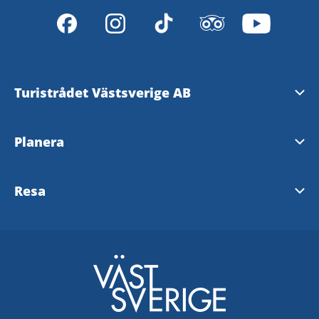
Turistrådet Västsverige AB
Tipsa om evenemang
Planera
Mediabank
Nyhetsbrev från Västsverige
Resa
Pressrum
Destinationer i Västsverige
Västtrafik - To Go Reseplanering
Redaktionen
Tillgänglighetsguide - TD
SJ
Turistrådet Västsverige AB
Göteborg
VR