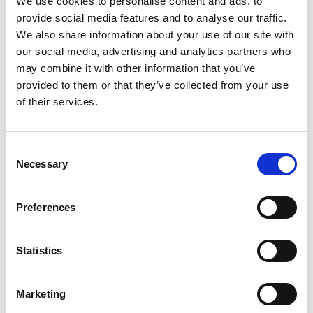
We use cookies to personalise content and ads, to
provide social media features and to analyse our traffic.
Vacker natur och mysiga boenden
We also share information about your use of our site with
Längs leden passerar du många fina naturreservat,
our social media, advertising and analytics partners who
bland annat Frälsegården, Baktrågen, Torpanäset,
may combine it with other information that you’ve
Korpebobergs lövskogar och Fegens naturreservat.
provided to them or that they’ve collected from your use
of their services.
Det finns också gott om mysiga boenden. Välj mellan
att bo på en gård med levande lantbruk, i en stuga vid
en sjö eller på ett hotell mitt i småstadscentrum.
Consent
Necessary
Selection
LÄS MER:
Allt om att cykla längs Ätradalsleden
Preferences
Statistics
Marketing