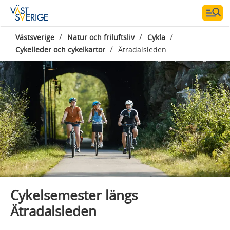
/
/
/
Västsverige
Natur och friluftsliv
Cykla
/
Cykelleder och cykelkartor
Ätradalsleden
Fotograf:
Jonas Ingman
Cykelsemester längs
Ätradalsleden