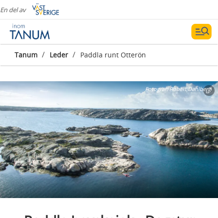
En del av
/
/
Tanum
Leder
Paddla runt Otterön
Fotograf:
Robert Dahlberg