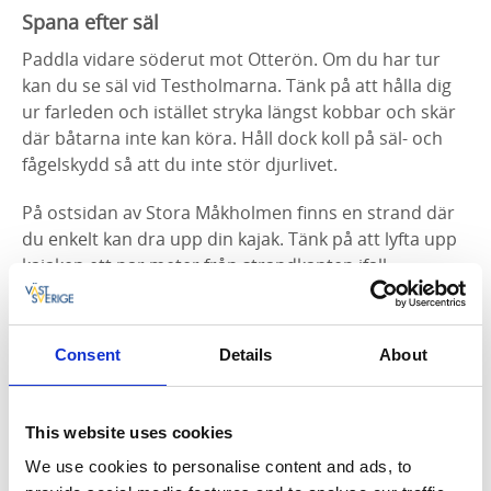
Spana efter säl
Paddla vidare söderut mot Otterön. Om du har tur
kan du se säl vid Testholmarna. Tänk på att hålla dig
ur farleden och istället stryka längst kobbar och skär
där båtarna inte kan köra. Håll dock koll på säl- och
fågelskydd så att du inte stör djurlivet.
På ostsidan av Stora Måkholmen finns en strand där
du enkelt kan dra upp din kajak. Tänk på att lyfta upp
kajaken ett par meter från strandkanten ifall
vattennivån skulle stiga under din paus. Härifrån ser
du Väderöarna i sydväst och
Nordic Seafarm
tångodling i ostlig riktning. Tänk på att inte paddla
Consent
Details
About
igenom odlingen markerad med gula prickar och
bestående av en mängd bojar utan runt den.
This website uses cookies
We use cookies to personalise content and ads, to