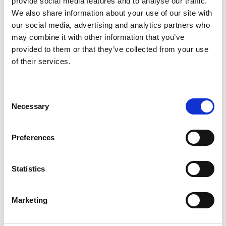
Från kajaken ser du berget på Musön torna upp
provide social media features and to analyse our traffic.
sig mot himlen samtidigt som du får syn på
We also share information about your use of our site with
stenhögarna som människor lagt likt ett
our social media, advertising and analytics partners who
konstverk.
may combine it with other information that you’ve
provided to them or that they’ve collected from your use
of their services.
Om du håller söderut i sundet kan du svänga in i
Musö-sältan och gå på sydsidan av Björnåsen.
Consent
Necessary
Selection
Preferences
Statistics
Marketing
Fotograf:
Roger Borgelid