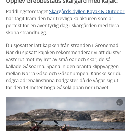
Upplev Grebbestads skärgård med kajak!
Paddlingsföretaget
Skärgårdsidyllen Kayak & Outdoor
har tagit fram den här trevliga kajakturen som är
perfekt för en äventyrlig dag i skärgården med flera
sköna strandhugg.
Du sjösätter lätt kajaken från stranden i Grönemad.
När du sjösatt kajaken rekommenderar vi att du styr
västerut mot myllret av små öar och skär, de så
kallade Gåsöarna. Spana in den branta klippväggen
mellan Norra Gåsö och Gåsöhumpen. Kanske ser du
några adrenalinstinna badgäster då de vågar sig ut
för den 14 meter höga Gåsöklippan ner i havet.