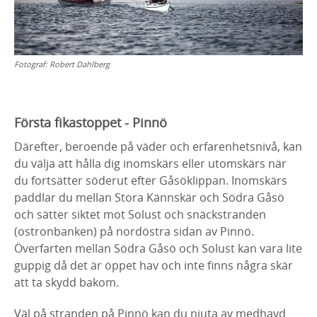
Fotograf:
Robert Dahlberg
Första fikastoppet - Pinnö
Därefter, beroende på väder och erfarenhetsnivå, kan
du välja att hålla dig inomskärs eller utomskärs när
du fortsätter söderut efter Gåsöklippan. Inomskärs
paddlar du mellan Stora Kännskär och Södra Gåsö
och sätter siktet mot Solust och snäckstranden
(ostronbanken) på nordöstra sidan av Pinnö.
Överfarten mellan Södra Gåsö och Solust kan vara lite
guppig då det är öppet hav och inte finns några skär
att ta skydd bakom.
Väl på stranden på Pinnö kan du njuta av medhavd