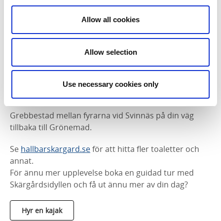
Allow all cookies
Vad sägs om en glass på Tanumstrand eller
middag i Grebbestad?
Allow selection
Nu befinner du dig inomskärs och nära fastland. Om
du vill kan du stanna till på stranden vid
Tanumstrandeller i Grebbestad. Här finns möjlighet
Use necessary cookies only
att köpa glass, gå på café eller avnjuta en middag
innan du fortsätter. Fortsätt sedan nordväst om
Grebbestad mellan fyrarna vid Svinnäs på din väg
tillbaka till Grönemad.
Se
hallbarskargard.se
för att hitta fler toaletter och
annat.
För ännu mer upplevelse boka en guidad tur med
Skärgårdsidyllen och få ut ännu mer av din dag?
Hyr en kajak