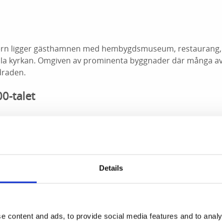
ern ligger gästhamnen med hembygdsmuseum, restaurang, 
mla kyrkan. Omgiven av prominenta byggnader där många a
draden.
0-talet
yggd år 1669, ligger i den östra delen av området, nära de
g låg. Det är en av Åmåls vackraste lokaler och idag en plats
nst och föreläsningar.
plats till lummig park
Details
 ligger den centrala parken - Plantaget. Detta var tidigare 
knaden och torgförsäljningen flyttades sedermera till det 
e content and ads, to provide social media features and to analy
ngsställdes istället till en lummig park.