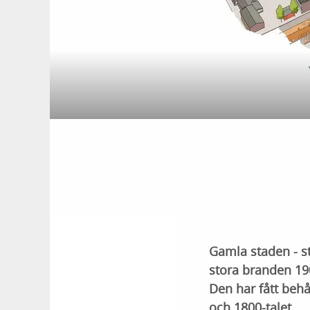
Gamla staden - s
stora branden 19
Den har fått behå
och 1800-talet.