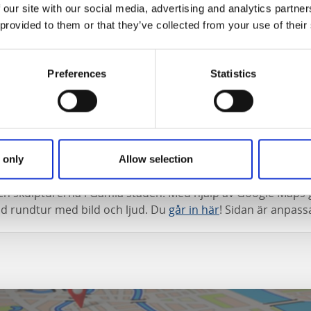
 our site with our social media, advertising and analytics partn
iljö
 provided to them or that they’ve collected from your use of their
naderna runt parken är en av landets bäst bevarade 1700-ta
den byggdes år 1714 och grannhusen längs med parken stra
Preferences
Statistics
. restaurangen Kupén ligger hantverksmagasinet där Åmål
ljer och ställer ut sina verk och har gästutställningar unde
nad
 only
Allow selection
n är en webbaserad applikation som ger användaren detalj
h skulpturerna i Gamla staden. Med hjälp av Google Maps
ad rundtur med bild och ljud. Du
går in här
! Sidan är anpass