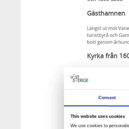
Gästhamnen
Längst ut mot Vän
turistbyrå och Ga
bott genom århun
Kyrka från 160
Den gamla kyrkan, b
första kyrka en gån
litteraturdagar, ko
Från marknads
Consent
Bakom torget vid ån
This website uses cookies
marknadsplats. Mar
We use cookies to personalis
och Plantaget iordni