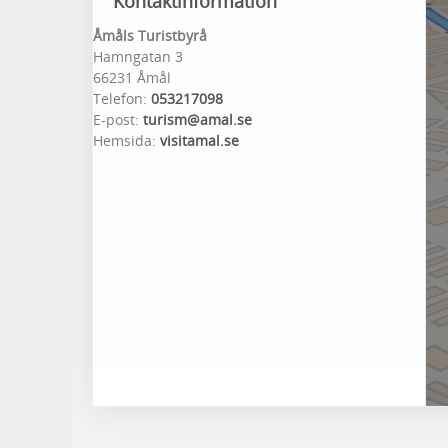
Kontaktinformation
Åmåls Turistbyrå
Hamngatan 3
66231 Åmål
Telefon:
053217098
E-post:
turism@amal.se
Hemsida:
visitamal.se