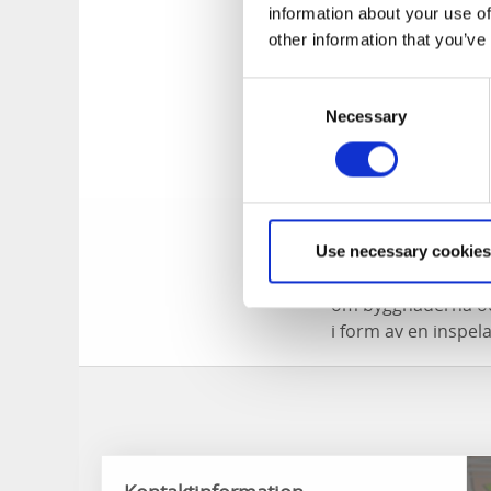
information about your use of
Bevarad 1700-tals m
other information that you’ve
Plantaget och bygg
Consent
stora Vågmästargår
Necessary
Selection
Magasinet bakom fd
Konsthantverkare sä
Digital prome
Use necessary cookies
Gamla staden-appe
om byggnaderna oc
i form av en inspel