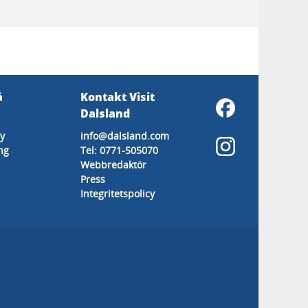
å
Kontakt Visit
Dalsland
y
info@dalsland.com
ng
Tel: 0771-505070
Webbredaktör
Press
Integritetspolicy