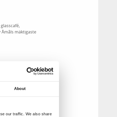
glasscafé,
v Åmåls mäktigaste
n plats där Åmåls
 för musik,
About
stadens
nuvarande torget
se our traffic. We also share