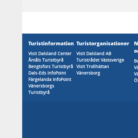
Turistinformation
Turistorganisationer
N
o
Visit Dalsland Center
Visit Dalsland AB
Åmåls Turistbyrå
Turistrådet Västsverige
B
Bengtsfors Turistbyrå
Visit Trollhättan
V
Dals-Eds InfoPoint
Vänersborg
V
Färgelanda InfoPoint
Ö
Vänersborgs
Turistbyrå