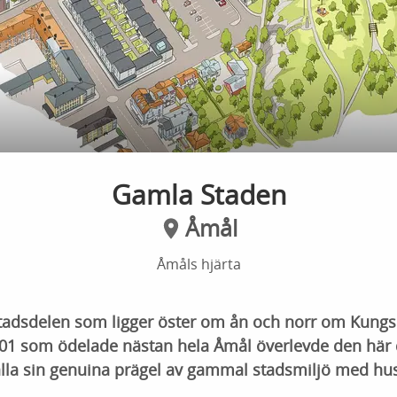
Gamla Staden
Åmål
Åmåls hjärta
tadsdelen som ligger öster om ån och norr om Kungsb
01 som ödelade nästan hela Åmål överlevde den här 
lla sin genuina prägel av gammal stadsmiljö med hus 