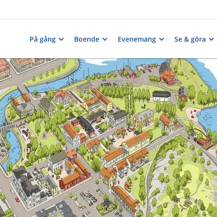
På gång
Boende
Evenemang
Se & göra