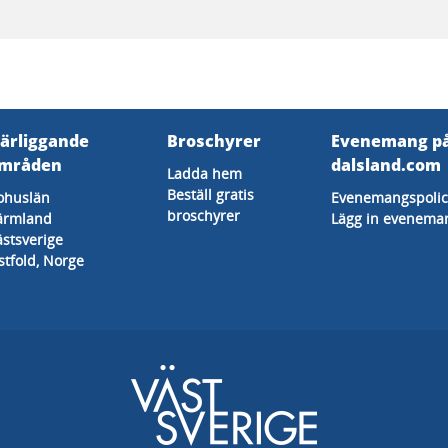
ärliggande
Broschyrer
Evenemang p
mråden
dalsland.com
Ladda hem
Beställ gratis
ohuslän
Evenemangspolic
broschyrer
ärmland
Lägg in evenema
ästsverige
stfold, Norge