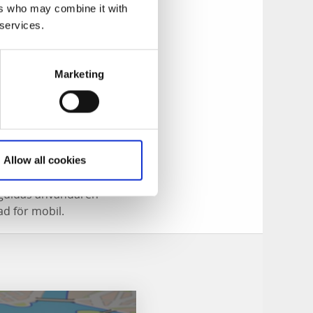
ers who may combine it with
 services.
lsmiljöer. Den
x därefter. I
Marketing
s Slöjdare &
r året.
Allow all cookies
erad information
 guidas användaren
ad för mobil.