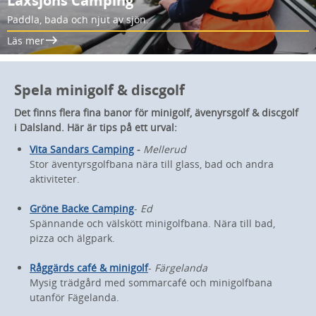
Laxsjöns Camping
Paddla, bada och njut av sjön.
Läs mer
Spela minigolf & discgolf
Det finns flera fina banor för minigolf, ävenyrsgolf & discgolf
i Dalsland. Här är tips på ett urval:
Vita Sandars Camping
-
Mellerud
Stor äventyrsgolfbana nära till glass, bad och andra
aktiviteter.
Gröne Backe Camping
-
Ed
Spännande och välskött minigolfbana. Nära till bad,
pizza och älgpark.
Råggärds café & minigolf
-
Färgelanda
Mysig trädgård med sommarcafé och minigolfbana
utanför Fägelanda.