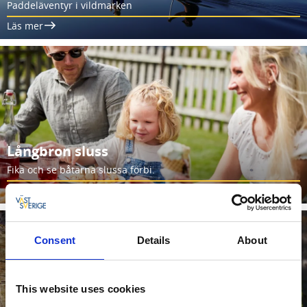
Paddeläventyr i vildmarken
Läs mer
Långbron sluss
Fika och se båtarna slussa förbi.
Läs mer
Consent
Details
About
This website uses cookies