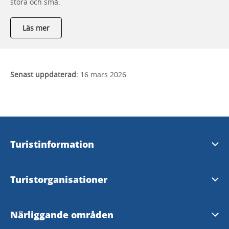
stora och små.
Läs mer
Senast uppdaterad:
16 mars 2026
Turistinformation
Visit Dalsland Center
Turistorganisationer
Åmåls Turistbyrå
Visit Dalsland AB
Närliggande områden
Bengtsfors Turistbyrå