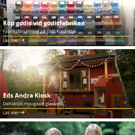
Köp godis vid godisfabriken
Fabriksförsäljning på Dals Konfektyr
Läs mer
Eds Andra Kiosk
Dalslands mysigaste glaskiosk.
Läs mer