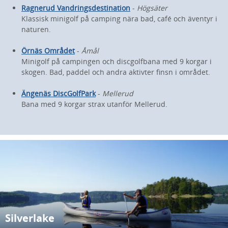
Ragnerud Vandringsdestination
-
Högsäter
Klassisk minigolf på camping nära bad, café och äventyr i
naturen.
Örnäs Området
-
Åmål
Minigolf på campingen och discgolfbana med 9 korgar i
skogen. Bad, paddel och andra aktivter finsn i området.
Ängenäs DiscGolfPark
-
Mellerud
Bana med 9 korgar strax utanför Mellerud.
Silverlake