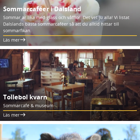
Sommarcaféer i Dalsland
Sommar är lika med glass och våfflor. Det vet ju alla! Vi listat
Dalslands bästa sommarcaféer så att du alltid hittar till
sommarfikan.
Läs mer
Tollebol kvarn
Sommarcafé & museum
Läs mer