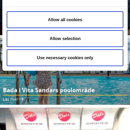
Barnens Äventyrsstig på Kroppefjäll
Allow all cookies
Läs mer
Allow selection
Use necessary cookies only
Bada i Vita Sandars poolområde
Läs mer