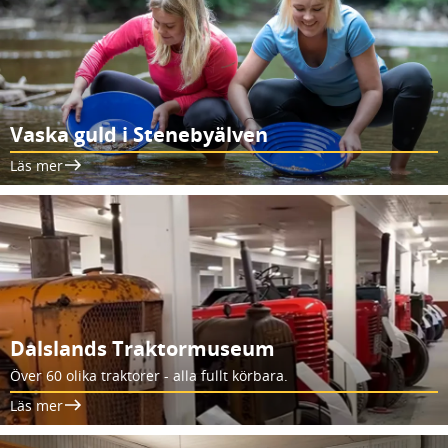
Vaska guld i Stenebyälven
Läs mer
Dalslands Traktormuseum
Över 60 olika traktorer - alla fullt körbara.
Läs mer