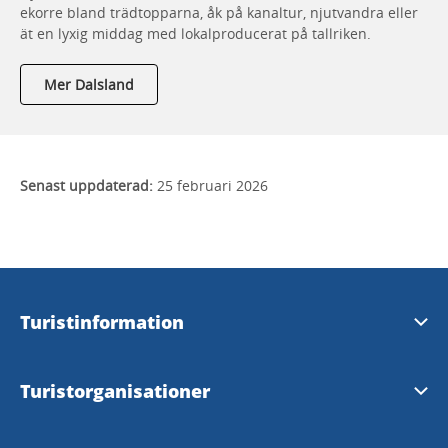
ekorre bland trädtopparna, åk på kanaltur, njutvandra eller
ät en lyxig middag med lokalproducerat på tallriken.
Mer Dalsland
Senast uppdaterad:
25 februari 2026
Turistinformation
Visit Dalsland Center
Turistorganisationer
Åmåls Turistbyrå