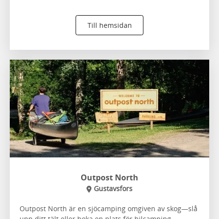
Till hemsidan
Outpost North
Gustavsfors
Outpost North är en sjöcamping omgiven av skog—slå
upp ditt tält eller boka en plats för bilcamping.