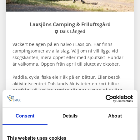
Laxsjöns Camping & Friluftsgård
Dals Långed
Vackert belägen på en halvö i Laxsjön. Här finns
campingtomter av alla slag. Välj om ni vill ligga vid
skogskanten, mera öppet eller med sjöutsikt. Hundar
är välkomna. Öppen från april till slutet av oktober.
Paddla, cykla, fiska elelr åk på en båttur. Eller besök
aktivitetscentret Dalslands Aktiviteter en kort biltur
härifrån. På kvällen samlas alla hos Puben på Kullen.
Till hemsidan
Consent
Details
About
This website uses cookies