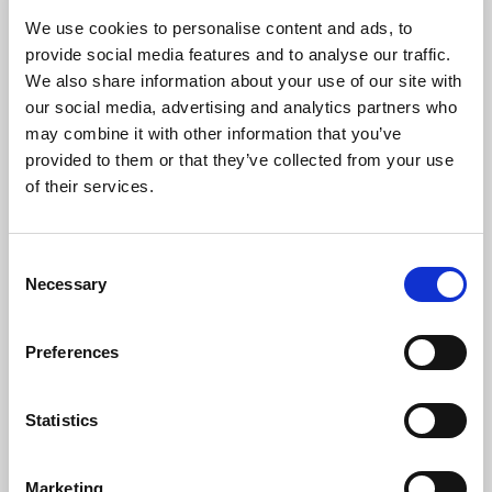
We use cookies to personalise content and ads, to
provide social media features and to analyse our traffic.
We also share information about your use of our site with
our social media, advertising and analytics partners who
may combine it with other information that you’ve
provided to them or that they’ve collected from your use
of their services.
Kerstins Camping
Mellerud
Consent
Necessary
Selection
Ett ombyggt lantbruk med anor från 1567 strax
utanför Mellerud.
Preferences
I den lugna gårdsmiljön omgiven av natur erbjuds väl
tilltagna campingtomter. I den lilla stugby ligger
traditionella campingstugor och vinterbonade
Statistics
självhushållningsstugor, som ger bra komfort året om.
För dig som älskar att tälta men ändå vill ha det lite
extra bekvämt - prova på Glamping á la Kerstins!
Marketing