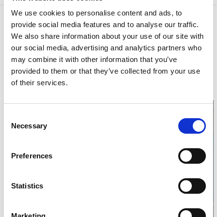
We use cookies to personalise content and ads, to
Kontaktinformation
provide social media features and to analyse our traffic.
Bengtsforstraktens Hembygdsförening
We also share information about your use of our site with
Majberget
our social media, advertising and analytics partners who
66631 Bengtsfors
may combine it with other information that you’ve
Telefon:
00531-126 20
provided to them or that they’ve collected from your use
E-post:
info@gammelgarden.com
Hemsida:
gammelgarden.com
of their services.
Consent
Necessary
Selection
Klicka för karta och
Preferences
öppettider
Statistics
Marketing