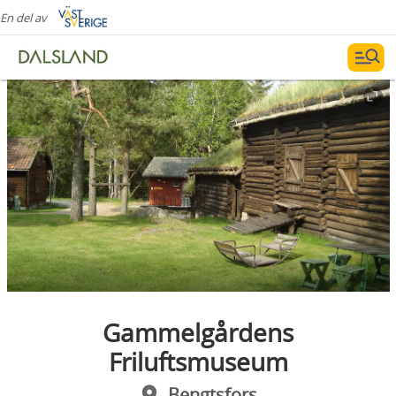
En del av
Gammelgårdens
Friluftsmuseum
Bengtsfors