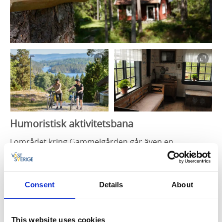
Humoristisk aktivitetsbana
I området kring Gammelgården går även en
aktivitetsbana under namnet SFL, Sök, Finn och Le. De
tolv aktivitetsstationerna blandar fakta, upplevelse
och humor. Men, du måste ha ögonen öppna för att
Consent
Details
About
hitta dem.
This website uses cookies