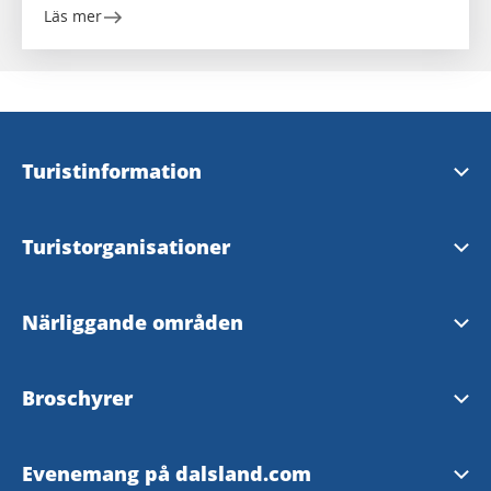
Läs mer
Turistinformation
Visit Dalsland Center
Turistorganisationer
Åmåls Turistbyrå
Visit Dalsland AB
Närliggande områden
Bengtsfors Turistbyrå
Turistrådet Västsverige
Bohuslän
Broschyrer
Dals-Eds InfoPoint
Visit Trollhättan Vänersborg
Värmland
Ladda hem
Färgelanda InfoPoint
Evenemang på dalsland.com