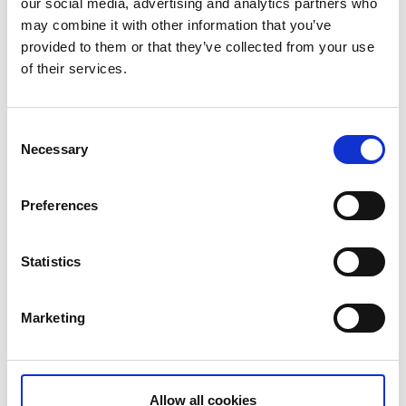
Edsleskogs Wärdshus
our social media, advertising and analytics partners who
may combine it with other information that you’ve
Direkt vid sjön Edslan hittar du den här lilla pärlan.
provided to them or that they’ve collected from your use
Edsleskogs Wärdshus är ett mysigt familjehotell med
of their services.
härligt trivsam atmosfär. Du bor omgiven av flera
naturreservat och kristallklart vatten som bjuder in till
vandring och fiske. Här har varje årstid ett fullspäckat
Consent
program med allt från snöskovandring till
Necessary
Selection
korvtillverkning.
Preferences
edsleskogswardshus.se
Statistics
Marketing
Allow all cookies