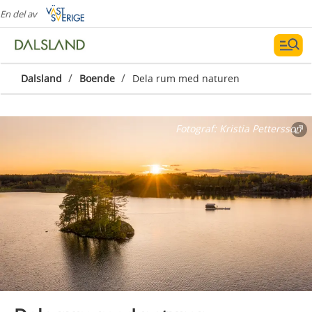
En del av
/
/
Dalsland
Boende
Dela rum med naturen
Fotograf:
Kristia Pettersson