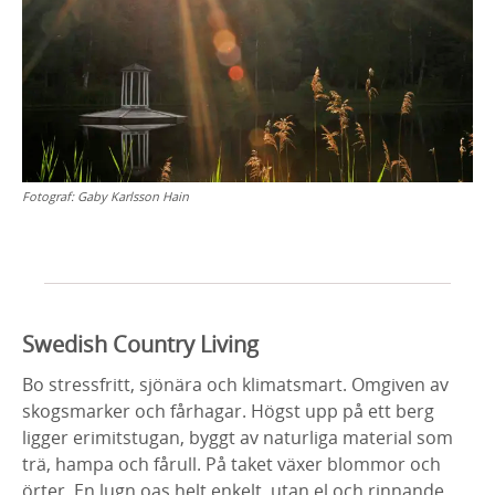
Fotograf:
Gaby Karlsson Hain
Swedish Country Living
Bo stressfritt, sjönära och klimatsmart. Omgiven av
skogsmarker och fårhagar. Högst upp på ett berg
ligger erimitstugan, byggt av naturliga material som
trä, hampa och fårull. På taket växer blommor och
örter. En lugn oas helt enkelt, utan el och rinnande