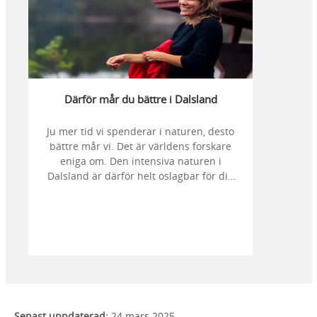
Därför mår du bättre i Dalsland
Ju mer tid vi spenderar i naturen, desto
bättre mår vi. Det är världens forskare
eniga om. Den intensiva naturen i
Dalsland är därför helt oslagbar för dig
som söker en rejäl boost av
återhämtning och välbefinnande.
Välkommen till en plats med
sinnesupplevelser utöver det vanliga!
Senast uppdaterad:
24 mars 2025