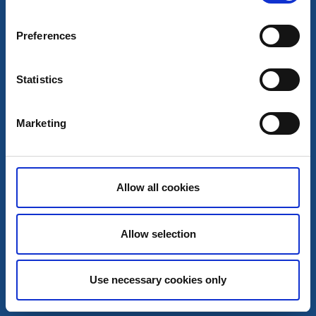
Litet B&B med café, mat och handelsbod med vacker
Preferences
utsikt över sjön från altanen.
Öppet från påsk till slutet av september.
Statistics
Läs mer
Marketing
Allow all cookies
Allow selection
Use necessary cookies only