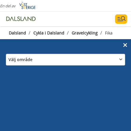
En del av
/
/
/
Dalsland
Cykla i Dalsland
Gravelcykling
Fika
Välj område
Sommarcaféer längs din
cykeltur