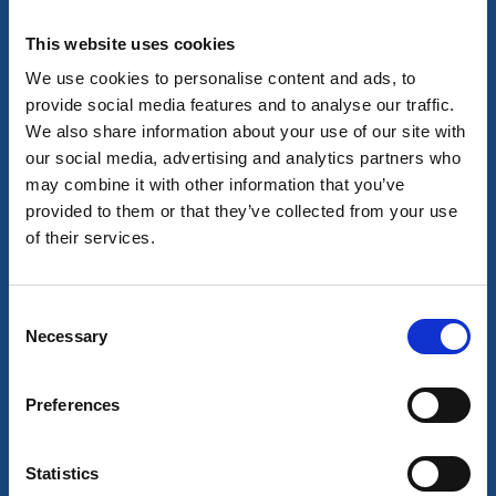
sig...
This website uses cookies
We use cookies to personalise content and ads, to
Datum och filter
Visa karta
provide social media features and to analyse our traffic.
We also share information about your use of our site with
our social media, advertising and analytics partners who
may combine it with other information that you’ve
provided to them or that they’ve collected from your use
Alla träffar
0
of their services.
Inga träffar för sökningen kunde hittas.
Consent
Necessary
Selection
Preferences
Turistinformation
Statistics