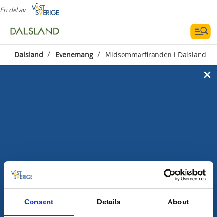
En del av
/
/
Dalsland
Evenemang
Midsommarfiranden i Dalsland
Midsommar i Dalsland 2026
Consent
Details
About
Listan fylls på allt eftersom midsommarafton närmar