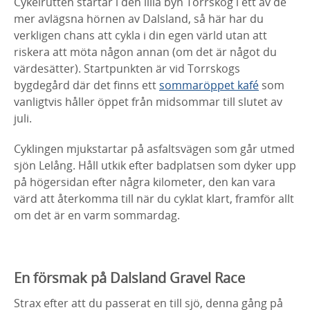
Cykelrutten startar i den lilla byn Torrskog i ett av de
mer avlägsna hörnen av Dalsland, så här har du
verkligen chans att cykla i din egen värld utan att
riskera att möta någon annan (om det är något du
värdesätter). Startpunkten är vid Torrskogs
bygdegård där det finns ett
sommaröppet kafé
som
vanligtvis håller öppet från midsommar till slutet av
juli.
Cyklingen mjukstartar på asfaltsvägen som går utmed
sjön Lelång. Håll utkik efter badplatsen som dyker upp
på högersidan efter några kilometer, den kan vara
värd att återkomma till när du cyklat klart, framför allt
om det är en varm sommardag.
En försmak på Dalsland Gravel Race
Strax efter att du passerat en till sjö, denna gång på