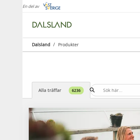
En del av
/
Dalsland
Produkter
Alla träffar
6236