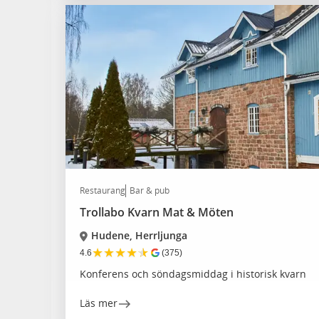
Restaurang
Bar & pub
Trollabo Kvarn Mat & Möten
Hudene, Herrljunga
★
★
★
★
★
4.6
(375)
Konferens och söndagsmiddag i historisk kvarn
Läs mer