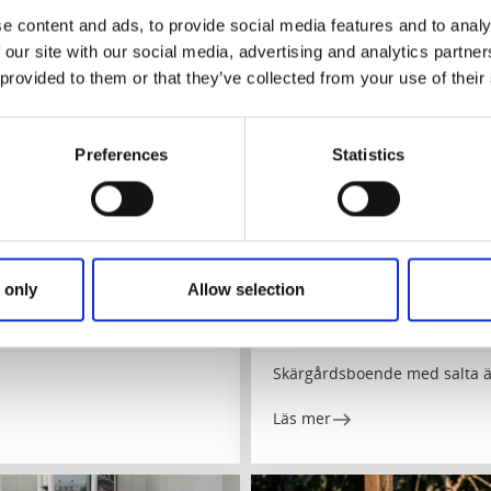
e content and ads, to provide social media features and to analy
 our site with our social media, advertising and analytics partn
 provided to them or that they’ve collected from your use of their
Preferences
Statistics
Vandrarhem
Fiska
Havskatten Hotell & Van
 only
Allow selection
Hönö/Öckerö
★
★
★
★
★
4.7
(143)
Skärgårdsboende med salta ä
Läs mer