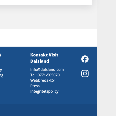
å
Kontakt Visit
Dalsland
y
info@dalsland.com
ng
Tel: 0771-505070
Webbredaktör
Press
Integritetspolicy