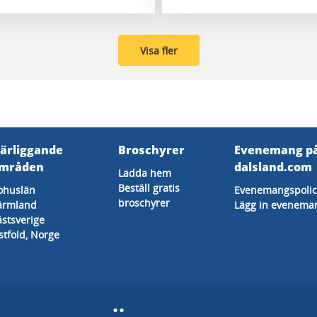
Visa fler
ärliggande
Broschyrer
Evenemang p
mråden
dalsland.com
Ladda hem
Beställ gratis
ohuslän
Evenemangspolic
broschyrer
ärmland
Lägg in evenema
ästsverige
stfold, Norge