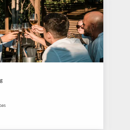
ng
 oas