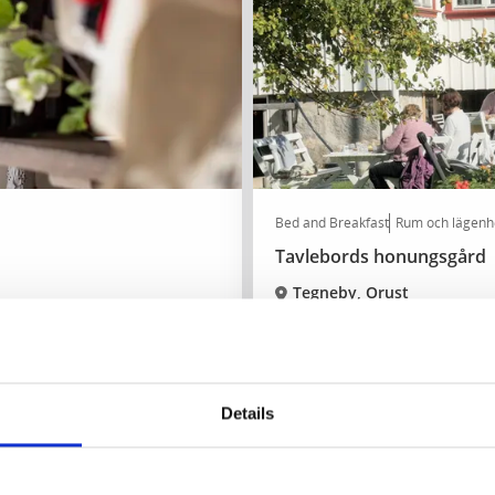
Bed and Breakfast
Rum och lägenh
Tavlebords honungsgård
Tegneby, Orust
★
★
★
★
★
4.6
(359)
och lokalproducerade
Bo i bikupa och upplev honun
Läs mer
Details