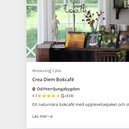
Restaurang
Cykla
Crea Diem Bokcafé
Od/Herrljungabygden
★
★
★
★
★
4.7
(419)
Ett naturnära bokcafé med upplevelsepaket och 
Läs mer