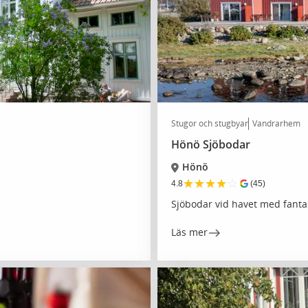
Stugor och stugbyar
Vandrarhem
Hönö Sjöbodar
Hönö
★
★
★
★
☆
4.8
(45)
Sjöbodar vid havet med fantas
Läs mer