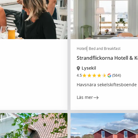
Hotell
Bed and Breakfast
Strandflickorna Hotell & 
Lysekil
★
★
★
★
★
4.5
(564)
Havsnära sekelskiftesboende f
Läs mer