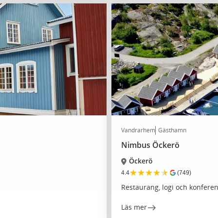
Vandrarhem
Gästhamn
Nimbus Öckerö
Öckerö
★
★
★
★
★
4.4
(749)
Restaurang, logi och konfere
Läs mer