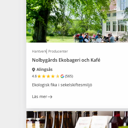
Hantverk
Producenter
Nolbygårds Ekobageri och Kafé
Alingsås
★
★
★
★
★
4.6
(565)
Ekologisk fika i sekelskiftesmiljö
Läs mer