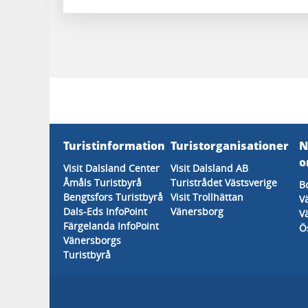
Turistinformation
Turistorganisationer
N
o
Visit Dalsland Center
Visit Dalsland AB
Åmåls Turistbyrå
Turistrådet Västsverige
B
Bengtsfors Turistbyrå
Visit Trollhättan
V
Dals-Eds InfoPoint
Vänersborg
V
Färgelanda InfoPoint
Ö
Vänersborgs
Turistbyrå