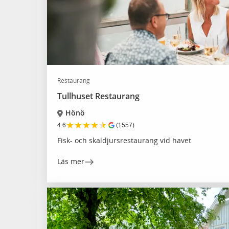
Restaurang
Tullhuset Restaurang
Hönö
★
★
★
★
★
4.6
(1557)
Fisk- och skaldjursrestaurang vid havet
Läs mer