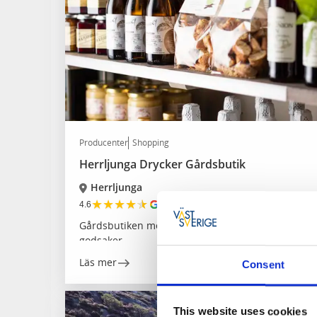
Producenter
Shopping
Herrljunga Drycker Gårdsbutik
Herrljunga
★
★
★
★
★
4.6
(222)
Gårdsbutiken med ett brett sortiment av drycker 
godsaker.
Läs mer
Consent
This website uses cookies