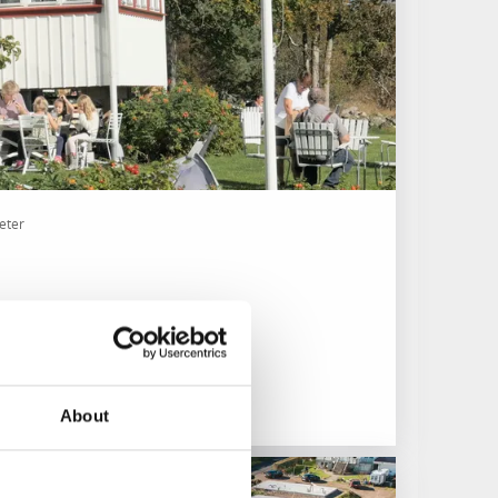
eter
gsbinas värld
About