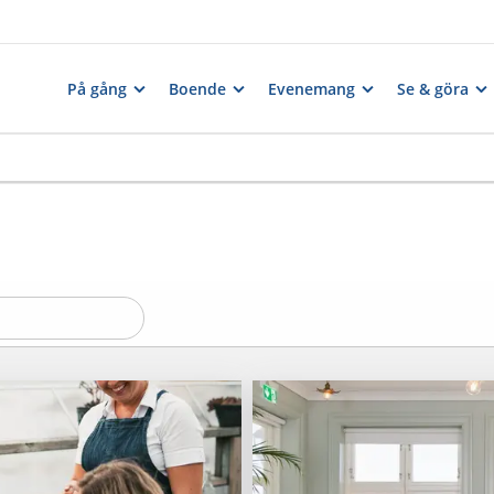
På gång
Boende
Evenemang
Se & göra