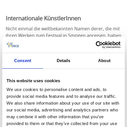
Internationale KünstlerInnen
Nicht einmal die weltbekannten Namen derer, die mit
ihren Werken zum Festival in Smögen anreisen, haben
je etwas Ähnliches gesehen. Und genau deshalb
kommen sie. Die LichtkünstlerInnen wollen selbst
erleben – und die Reaktion ihrer BesucherInnen dabei
Consent
Details
About
beobachten – wie ihre Lichtformationen die Schönheit
und Stille der nordischen Natur zum Leben erwecken.
Dies wird etwas völlig Anderes sein, als Wolkenkratzer
This website uses cookies
und große Infrastrukturkonstruktionen in ein Meer
von Formen und Farben zu verwandeln.
We use cookies to personalise content and ads, to
provide social media features and to analyse our traffic.
We also share information about your use of our site with
our social media, advertising and analytics partners who
may combine it with other information that you’ve
provided to them or that they’ve collected from your use