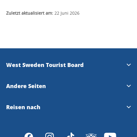
Zuletzt aktualisiert am:
22 Juni 2026
West Sweden Tourist Board
Presse
Andere Seiten
Travel Trade
Meet the Locals
Reisen nach
Bilddatenbank
Gothenburg
Reisen nach Westschweden und Göteborg
Datenschutzerklärung
VisitSweden