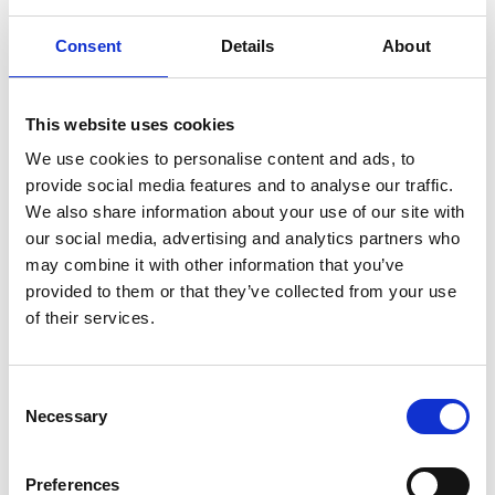
Så upplever du festivalen
Consent
Details
About
Festivalen har två stråk med ljuskonstverk, dels på
och omkring den berömda Smögenbryggan, men
även på norra delen av Smögen, på Sandö. Festivalen
This website uses cookies
kan upplevas från såväl land som till havs. På land
We use cookies to personalise content and ads, to
följer du utmärkta gångstråk. Vill du se konstverken
provide social media features and to analyse our traffic.
från vattnet och inte har egen båt går det att boka en
We also share information about your use of our site with
guidad båttur.
our social media, advertising and analytics partners who
may combine it with other information that you’ve
Parkering och transport
provided to them or that they’ve collected from your use
Kommer man med bil så finns satelitparkeringar på
of their services.
olika platser i Kungshamn och därifrån går
transferbussar in till Smögen. Det går även att åka
kollektivt med buss 860/862 hela vägen från
Consent
Göteborg.
Västtrafik
sätter in extra bussturer under
Necessary
Selection
festivaldagarna. Från Kungshamn går även
transportbåt till Nya hamnen på Smögen och därifrån
Preferences
är det gångavstånd till de båda festivalområdena.