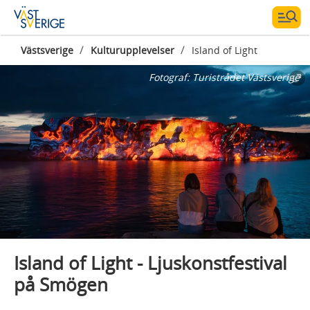
/
/
Västsverige
Kulturupplevelser
Island of Light
Fotograf:
Turistrådet Västsverige
Island of Light - Ljuskonstfestival
på Smögen