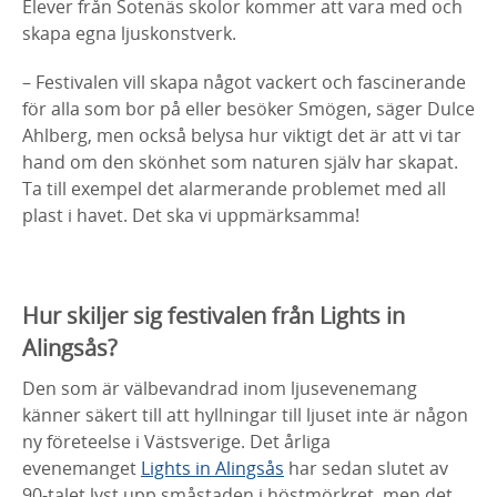
Elever från Sotenäs skolor kommer att vara med och
skapa egna ljuskonstverk.
– Festivalen vill skapa något vackert och fascinerande
för alla som bor på eller besöker Smögen, säger Dulce
Ahlberg, men också belysa hur viktigt det är att vi tar
hand om den skönhet som naturen själv har skapat.
Ta till exempel det alarmerande problemet med all
plast i havet. Det ska vi uppmärksamma!
Hur skiljer sig festivalen från Lights in
Alingsås?
Den som är välbevandrad inom ljusevenemang
känner säkert till att hyllningar till ljuset inte är någon
ny företeelse i Västsverige. Det årliga
evenemanget
Lights in Alingsås
har sedan slutet av
90-talet lyst upp småstaden i höstmörkret, men det