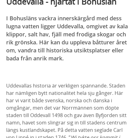
Uddevalla - hjärtat i Bohuslän
I Bohusläns vackra innerskärgård med dess
lugna vatten ligger Uddevalla, omgivet av kala
klippor, salt hav, fjäll med frodiga skogar och
rik grönska. Här kan du uppleva båtturer året
om, vandra till historiska utsiktsplatser eller
bada från anrik mark.
Uddevallas historia är verkligen spännande. Staden
har nämligen bytt nationalitet hela sju gånger. Här
har vi varit både svenska, norska och danska i
omgångar, men det var Norrmännen som döpte
staden till Oddevall 1498 och gav även Byfjorden sitt
namn, havet som slingrar sig in till stadens centrum
längs kustlandskapet. På detta vatten seglade Carl
von Linné in i staden 1746. ”
Wi tykte oss kommit i