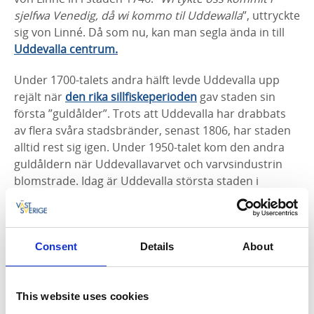
sjelfwa Venedig, då wi kommo til Uddewalla
”, uttryckte
sig von Linné. Då som nu, kan man segla ända in till
Uddevalla centrum.
Under 1700-talets andra hälft levde Uddevalla upp
rejält när
den rika sillfiskeperioden
gav staden sin
första ”guldålder”. Trots att Uddevalla har drabbats
av flera svåra stadsbränder, senast 1806, har staden
alltid rest sig igen. Under 1950-talet kom den andra
guldåldern när Uddevallavarvet och varvsindustrin
blomstrade. Idag är Uddevalla största staden i
Bohuslän och en framgångsrik handelsstad med ett
rikt näringsliv.
Unika platser och upplevelser
Consent
Details
About
Strandpromenaden
är Uddevallas stolthet med det
spektakulära trädäcket som smyger sig runt de
This website uses cookies
branta bergväggarna längs havslinjen.