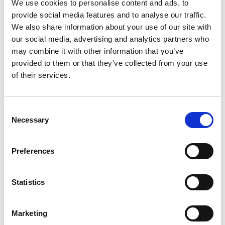
We use cookies to personalise content and ads, to
Strandpromenaden sträcker sig hela vägen från
provide social media features and to analyse our traffic.
Skalbankarna i östra Uddevalla, genom centrum och
We also share information about your use of our site with
vidare längs kusten till Lindesnäs. Många promenerar
our social media, advertising and analytics partners who
den här vägen till
Gustafsberg
som är Sveriges första
may combine it with other information that you’ve
bad- och kurort. Här kan du ta del av kunglig
provided to them or that they’ve collected from your use
kurortshistoria, bo i det gamla varmbadhuset och
of their services.
badhotellet som idag är vandrarhem. Strosa runt
bland de välbevarade husen från 1700-1800-talet,
antingen på egen hand eller följ med på en
Guidad
Consent
tur
, ta ett dopp, njut av utsikten och koppla av med
Necessary
Selection
en fika i den lummiga badortsparken.
Att promenera runt på skalrester från djur som levde
Preferences
här för drygt 10 000 år sedan är en mäktig upplevelse.
I Uddevalla finns nämligen
världens största
Statistics
skalbankar
.
Även här var Carl von Linné när han
besökte staden 1746 och då beskrev han platsen
”Skalbergen räknas till ett av Bohusläns under”. Titta
Marketing
in i det lilla Skalbanksmuséet och besök även