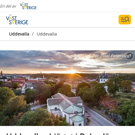
En del av
/
Uddevalla
Uddevalla
Fotograf:
Per Pixel Petersson