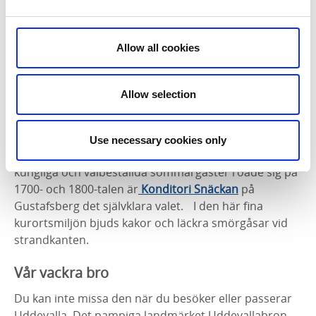
Bohusläns museum
med konsthall och utställningar
om fiskeindustri och kurortshistoria. Nyfiken på mer?
Åk då med en 100-årig
Skärgårdsbåt
ut på fjorden!
Allow all cookies
Goda nöjen
Allow selection
Njut av vällagat kaffe eller te i folkvimmelet på
Lejas
café
vid Kungstorget. Här är varje bakverk ett
konstverk, och så gott som allt är hembakat av
Use necessary cookies only
ekologiska varor. Vill du hellre fika i en miljö där
kungliga och välbeställda sommargäster roade sig på
1700- och 1800-talen är
Konditori Snäckan
på
Gustafsberg det självklara valet. I den här fina
kurortsmiljön bjuds kakor och läckra smörgåsar vid
strandkanten.
Vår vackra bro
Du kan inte missa den när du besöker eller passerar
Uddevalla. Det pampiga landmärket Uddevallabron