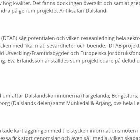
hög kvalitet. Det fanns dock ingen översikt och samlat gre
 ändra på genom projektet Antiksafari Dalsland.
 (DTAB) såg potentialen och vilken reseanledning hela sektor
äcken med fika, mat, sevärdheter och boende. DTAB projekt
edd Utveckling/Framtidsbygder och Europeiska Jordbruksfon
ng. Eva Erlandsson anställdes som projektledare på deltid 
nd omfattar Dalslandskommunerna (Färgelanda, Bengtsfors, 
org (Dalslands delen) samt Munkedal & Årjäng, dvs hela L
tartade kartläggningen med tre stycken informationsmöten i
essa fick stort genomslag och även så i media, vilken skapa