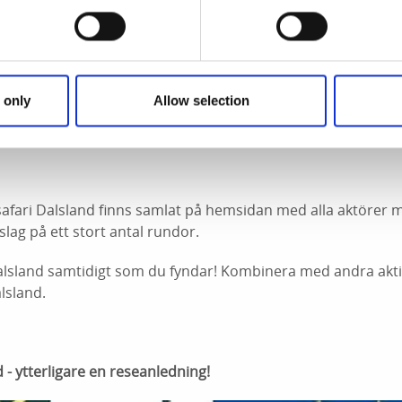
om samarbete i marknadsföring och att alla medverkande 
 only
Allow selection
jordes ytterligare ett event i samverkan med Brålanda Lop
kel runda togs fram.
ksafari Dalsland finns samlat på hemsidan med alla aktörer
lag på ett stort antal rundor.
Dalsland samtidigt som du fyndar! Kombinera med andra akti
lsland.
d - ytterligare en reseanledning!