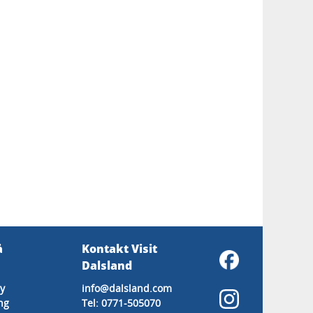
å
Kontakt Visit
Dalsland
y
info@dalsland.com
ng
Tel: 0771-505070