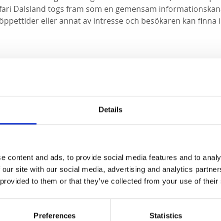
safari Dalsland togs fram som en gemensam informationskan
öppettider eller annat av intresse och besökaren kan finna
 skapades en förteckning över alla som drev loppis, antikt
ktuppgifter och öppettider - indelad efter kommuner. Infor
ksafari Dalslands hemsida
www.antiksafari.com
. Listan är fö
Details
 stora utmaningarna att hålla den uppdaterad vad som händer
m slutar och ändrade öppettider. Ca 70verksamheter är eng
 erhållit en speciellt framtagen skylt som pryder entréerna.
e content and ads, to provide social media features and to analy
 our site with our social media, advertising and analytics partn
ar att skapa olika Antiksafari rundor, förslag på olika rutter m
 provided to them or that they’ve collected from your use of their
i samband med Färgelanda dagarna och den 1/9 2018 genom
numera Kroppefjällrundan) - en sträcka på 10 mil och då 
ent med många deltagare och de som var med upplevde en s
Preferences
Statistics