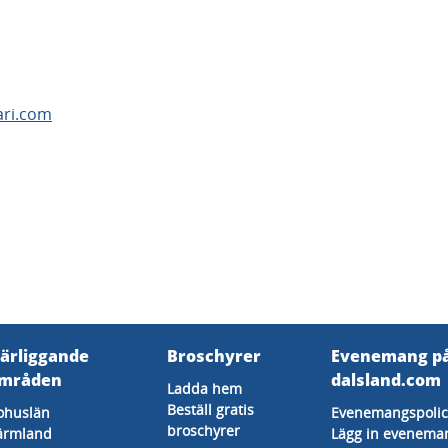
fari.com
ärliggande
Broschyrer
Evenemang p
mråden
dalsland.com
Ladda hem
Beställ gratis
ohuslän
Evenemangspolic
broschyrer
ärmland
Lägg in evenema