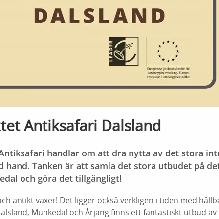
et Antiksafari Dalsland
ntiksafari handlar om att dra nytta av det stora intr
d hand. Tanken är att samla det stora utbudet på det
al och göra det tillgängligt!
och antikt växer! Det ligger också verkligen i tiden med håll
alsland, Munkedal och Årjäng finns ett fantastiskt utbud av 