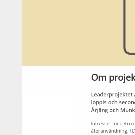
Om projekt
Leaderprojektet A
loppis och secon
Årjäng och Munked
Intresset för retro 
återanvändning. I D