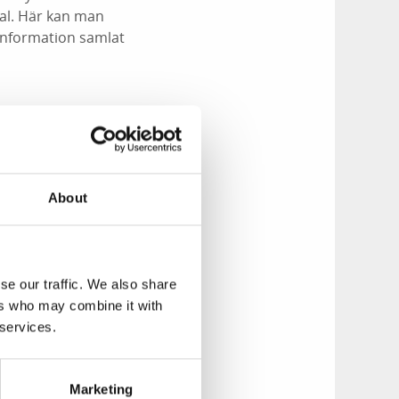
al. Här kan man
 information samlat
 eller secondhand i
mationen finns
ränderlig och det
About
 på fältet gällande
agerade i
se our traffic. We also share
ers who may combine it with
an kan ta. Ett test
 services.
fördes
12 medverkande. Det
tor ökning mot en
Marketing