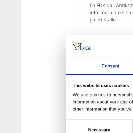
En FB sida - Antik
informera om sina 
på ett ställe.
Under arbetets gång
området inkl konta
tillgänglig på Anti
Consent
har varit en av de
nya aktörer, de so
Antiksafari och har
This website uses cookies
We use cookies to personalis
information about your use of
Ett viktigt delmål v
other information that you’ve
gjordes på detta 
Färgelandarundan (
Consent
blev ett lyckat ev
Necessary
Selection