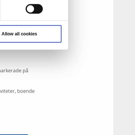
hade samma
Allow all cookies
pisrunda, då en
 markerade på
viteter, boende