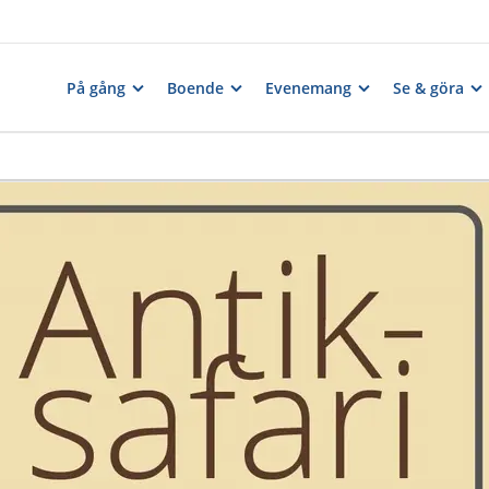
På gång
Boende
Evenemang
Se & göra