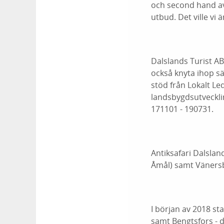
och second hand av 
utbud. Det ville vi
Dalslands Turist AB
också knyta ihop s
stöd från Lokalt L
landsbygdsutveckli
171101 - 190731.
Antiksafari Dalsla
Åmål) samt Vänersb
I början av 2018 s
samt Bengtsfors - d