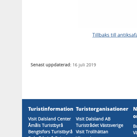
Tillbaks till antiksa
Senast uppdaterad:
16 juli 2019
Turistinformation
Turistorganisationer
N
o
Visit Dalsland Center
Visit Dalsland AB
Åmåls Turistbyrå
Turistrådet Västsverige
B
Bengtsfors Turistbyrå
Visit Trollhättan
V