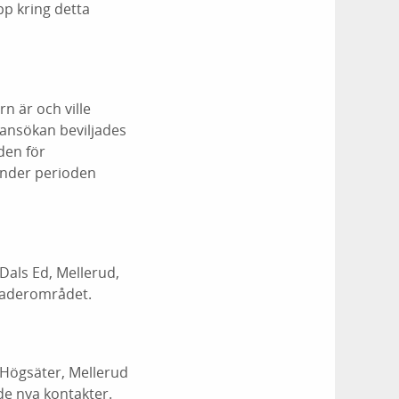
pp kring detta
n är och ville
ansökan beviljades
den för
under perioden
Dals Ed, Mellerud,
eaderområdet.
 Högsäter, Mellerud
de nya kontakter.