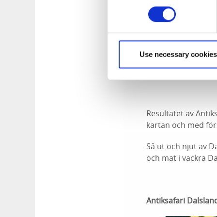
vanlig lördag gen
öppettider.
Use necessary cookies
Under våren 2019 g
bussresa och en cy
Resultatet av Anti
kartan och med förs
Så ut och njut av 
och mat i vackra Da
Antiksafari Dalslan