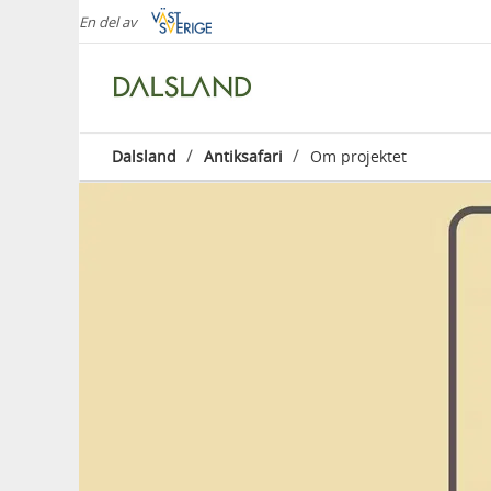
En del av
/
/
Dalsland
Antiksafari
Om projektet