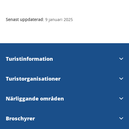
Senast uppdaterad:
9 januari 2025
Turistinformation
Visit Dalsland Center
Turistorganisationer
Åmåls Turistbyrå
Visit Dalsland AB
Närliggande områden
Bengtsfors Turistbyrå
Turistrådet Västsverige
Bohuslän
Broschyrer
Dals-Eds InfoPoint
Visit Trollhättan Vänersborg