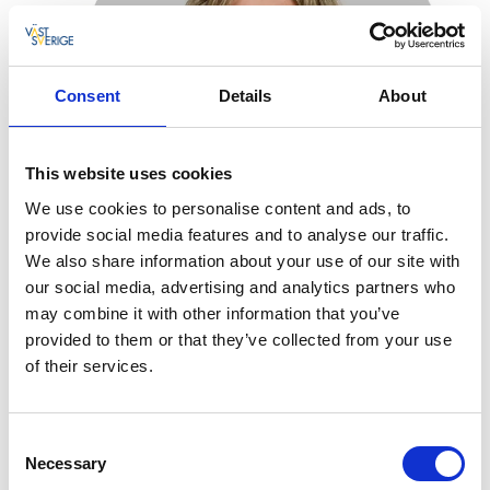
Consent
Details
About
This website uses cookies
We use cookies to personalise content and ads, to
provide social media features and to analyse our traffic.
Christiane Dietz
We also share information about your use of our site with
our social media, advertising and analytics partners who
Turistinfo & samarbetspartners
may combine it with other information that you’ve
+46 (0)70 -2738847
provided to them or that they’ve collected from your use
of their services.
E-post
Consent
Necessary
Selection