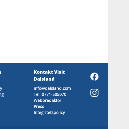
å
Kontakt Visit
Dalsland
y
info@dalsland.com
ng
Tel: 0771-505070
Webbredaktör
Press
Integritetspolicy