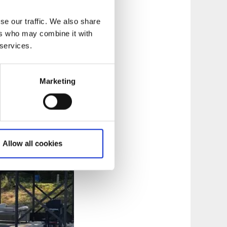
fisken i sjön.
se our traffic. We also share
h ett fint minne att
ers who may combine it with
 services.
 barn med sig och
ra äventyr som
Marketing
d tipsar man gärna.
Allow all cookies