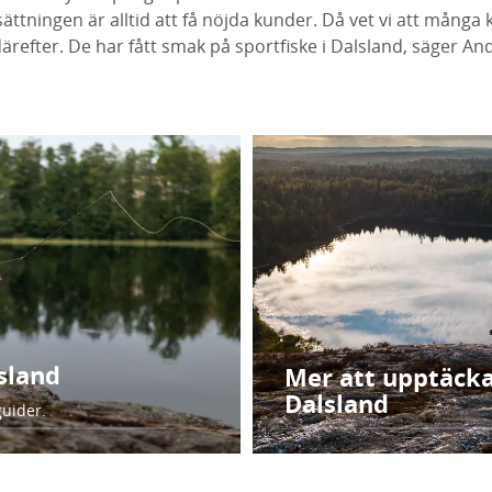
sättningen är alltid att få nöjda kunder. Då vet vi att många
 därefter. De har fått smak på sportfiske i Dalsland, säger A
lsland
Mer att upptäcka
Dalsland
guider.