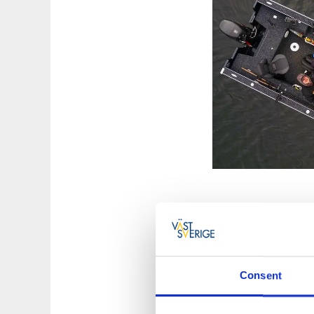
Vänern är en popul
lämpligt att ge sig 
möjligheter att anpa
av fiskeguiderna so
Consent
andra gäster. Man k
Genom att fiska i o