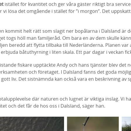
et
istället för kvantitet och ger våra gäster riktigt bra servi
r vi lösa det omgående i stället för ”i morgon”. Det uppskatt
en kommit helt rätt som slagit ner bopålarna i Dalsland är 
et togs höll man familjeråd. Om bara en av dem skulle känna
ljen beredd att flytta tillbaka till Nederländerna. Planen var a
rbjuda båtuthyrning i liten skala. Ett par dagar i veckan fic
uristande fiskare upptäckte Andy och hans tjänster blev det n
rksamheten och företaget. I Dalsland fanns det goda möjlig
t gott liv. Det sistnämnda kan också vara en beskrivning av 
totalupplevelse där naturen och lugnet är viktiga inslag. Vi 
itet och det får de hos oss i Dalsland, säger han.