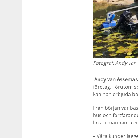
Fotograf:
Andy van
Andy van Assema vi
företag. Förutom sp
kan han erbjuda bo
Från början var bas
hus och fortfarand
lokal i marinan i ce
– Våra kunder lägger