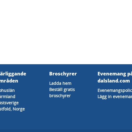
ärliggande
Broschyrer
Evenemang p
mråden
dalsland.com
Ladda hem
Beställ gratis
ohuslän
Evenemangspolic
broschyrer
ärmland
Lägg in evenema
ästsverige
stfold, Norge