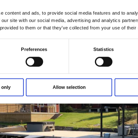
r om catch and release, det vill säga fånga och släpp tillbaka 
e content and ads, to provide social media features and to analy
 ta en bild av sin storfångst. Det är viktigt för upplevelsen oc
 our site with our social media, advertising and analytics partn
sten av året.
 provided to them or that they’ve collected from your use of their
te bara intresserade av fiske. Man kanske har familjen med
m att vandra, cykla, paddla kanot eller annat. Små och sto
Preferences
Statistics
da och ofta nästan runt husknuten. På Sportfishing Dalslan
 only
Allow selection