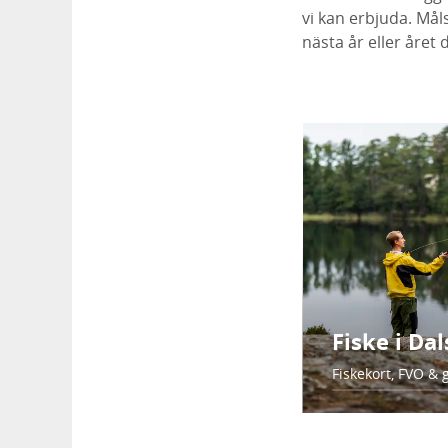
vi kan erbjuda. Mål
nästa år eller året
Fiske i Da
Fiskekort, FVO & 