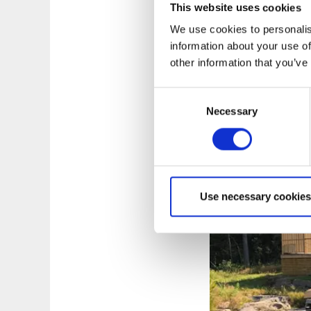
This website uses cookies
Själva fisket handla
We use cookies to personalis
– Men först vill alla
information about your use of
ha med sig under re
other information that you’ve
Många gäster är in
Consent
då kan det handla o
Necessary
Selection
Dalsland kan erbju
Use necessary cookies