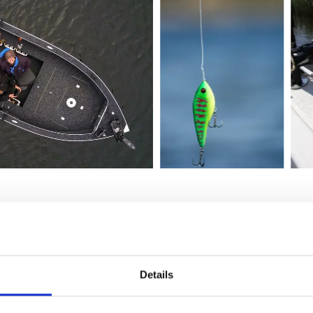
är sjö
hos gästerna, men den är väldigt väderberoende och de
ut. Därför driver Andy verksamhet även i ett antal mindre sjö
ssa fisket efter gästernas behov. Inte alla gäster är vana fis
m alltid är med i båten. Fiskepaketen kan anpassas efter ba
Details
an ta kortare eller längre turer efter behov.
lika sjöar kommer miljöaspekten in. Det gäller att visa häns