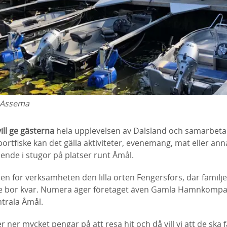
 Assema
ll ge gästerna
hela upplevelsen av Dalsland och samarbet
ortfiske kan det gälla aktiviteter, evenemang, mat eller annat
ende i stugor på platser runt Åmål.
en för verksamheten den lilla orten Fengersfors, där familje
e bor kvar. Numera äger företaget även Gamla Hamnkompan
ntrala Åmål.
 ner mycket pengar på att resa hit och då vill vi att de ska 