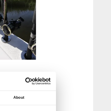
t är inte alltid
ar. Det ger fler
kare utan får hjälp
rnfamiljer och
About
yn mot naturen.