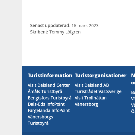
Senast uppdaterad:
16 mars 2023
Skribent:
Tommy Löfgren
Turistinformation
Turistorganisationer
N
o
Visit Dalsland Center
Visit Dalsland AB
Åmåls Turistbyrå
Turistrådet Västsverige
B
Bengtsfors Turistbyrå
Visit Trollhättan
V
Dals-Eds InfoPoint
Vänersborg
V
Färgelanda InfoPoint
Ö
Vänersborgs
Turistbyrå