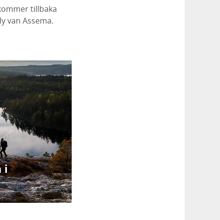
 kommer tillbaka
ndy van Assema.
 i