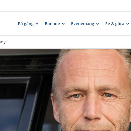
På gång
Boende
Evenemang
Se & göra
ndy