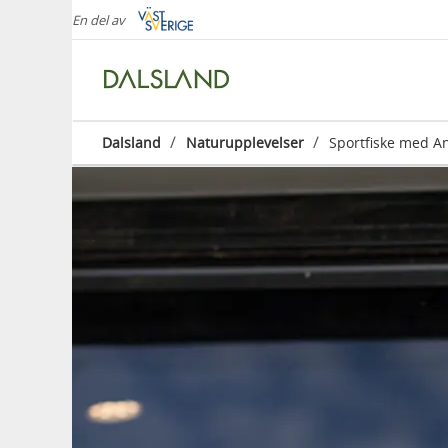
En del av
/
/
Dalsland
Naturupplevelser
Sportfiske med A