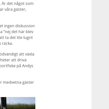
ce. Är det något som
ar våra gäster,
det ingen diskussion
 ”nej det här blev
tt ta det lite lugnt
k räcka.
ödvändigt att växla
heter att driva
sportfiske på Andys
har medvetna gäster