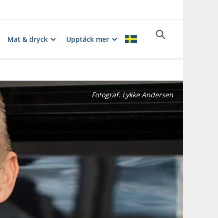
Mat & dryck
Upptäck mer
Fotograf:
Lykke Andersen