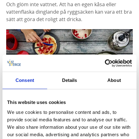
Och glöm inte vattnet. Att ha en egen kåsa eller
vattenflaska dinglande på ryggsäcken kan vara ett bra
sätt att göra det roligt att dricka.
Consent
Details
About
Fotograf:
Francois Stuzik
This website uses cookies
Med rätt förberedelse, påhittighet och mycket
We use cookies to personalise content and ads, to
godsaker, får ni en härlig vandring tillsammans. Kom
provide social media features and to analyse our traffic.
ihåg att även den kortaste turen kan bli stor i minnet,
We also share information about your use of our site with
och denna kanske blir den första av många.
our social media, advertising and analytics partners who