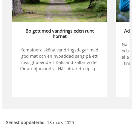
Bo gott med vandringsleden runt
Adre
hörnet
När u
Kombinera sköna vandringsdagar med
och då
god mat och en nybäddad säng på ett
alla b
mysigt boende. I Dalsland kallar vi det
finns
för att njutvandra. Här hittar du tips på
du ha
boenden utmed några av Dalslands
populäraste vandringsleder.
Senast uppdaterad:
18 mars 2020