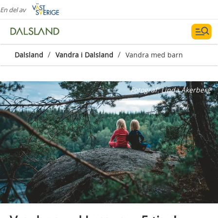
En del av
/
/
Dalsland
Vandra i Dalsland
Vandra med barn
Fotograf:
Linda Åkerberg