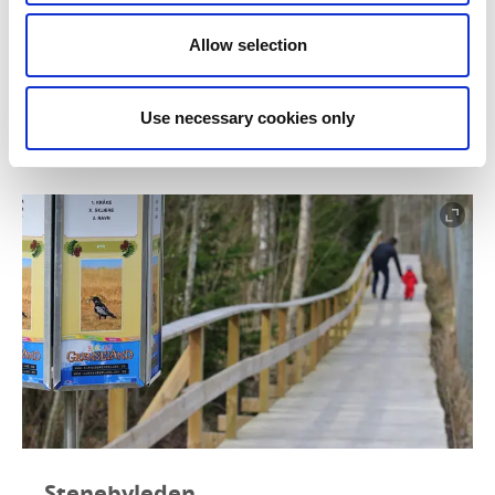
Vacker led mellan Åmål och Mellerud. Platt så att du
Allow selection
kommer fram även med barnvagn. Skog, skärgård, rikt
djurliv och ett litet naturrum.
Use necessary cookies only
Mer om Yttre Bodane
Stenebyleden