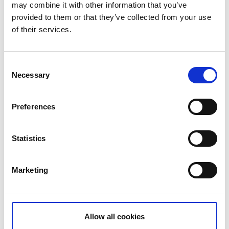
may combine it with other information that you’ve
Vi hittade många tips för små vandrare här!
provided to them or that they’ve collected from your use
Friluftsfrämjandet
of their services.
utebarn.se
Consent
Leder som passar barnfamiljer
Necessary
Selection
Preferences
Statistics
Marketing
Allow all cookies
Yttre Bodane