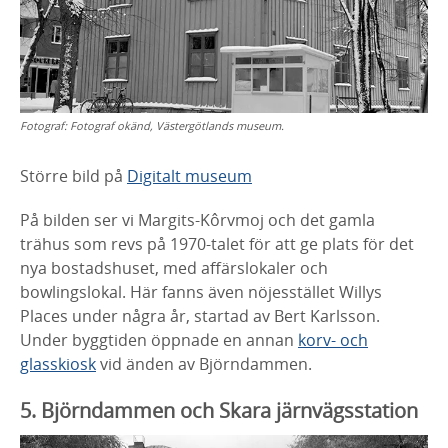
Fotograf:
Fotograf okänd, Västergötlands museum.
Större bild på
Digitalt museum
På bilden ser vi Margits-Kôrvmoj och det gamla
trähus som revs på 1970-talet för att ge plats för det
nya bostadshuset, med affärslokaler och
bowlingslokal. Här fanns även nöjesstället Willys
Places under några år, startad av Bert Karlsson.
Under byggtiden öppnade en annan
korv- och
glasskiosk
vid änden av Björndammen.
5. Björndammen och Skara järnvägsstation