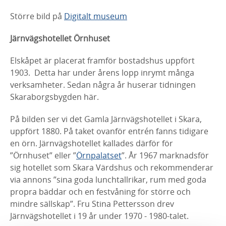
Större bild på
Digitalt museum
Järnvägshotellet Örnhuset
Elskåpet är placerat framför bostadshus uppfört
1903. Detta har under årens lopp inrymt många
verksamheter. Sedan några år huserar tidningen
Skaraborgsbygden här.
På bilden ser vi det Gamla Järnvägshotellet i Skara,
uppfört 1880. På taket ovanför entrén fanns tidigare
en örn. Järnvägshotellet kallades därför för
”Örnhuset” eller ”
Örnpalatset
”. År 1967 marknadsför
sig hotellet som Skara Värdshus och rekommenderar
via annons ”sina goda lunchtallrikar, rum med goda
propra bäddar och en festvåning för större och
mindre sällskap”. Fru Stina Pettersson drev
Järnvägshotellet i 19 år under 1970 - 1980-talet.