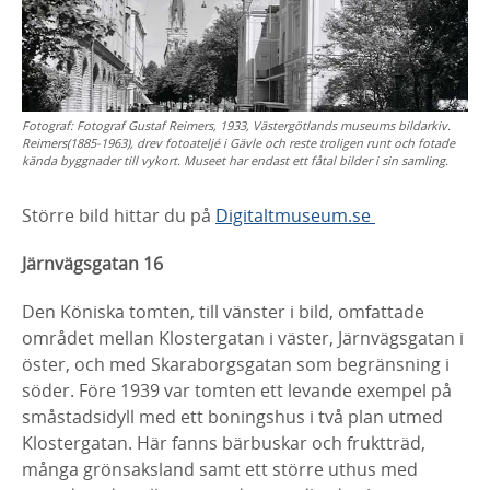
Fotograf:
Fotograf Gustaf Reimers, 1933, Västergötlands museums bildarkiv.
Reimers(1885-1963), drev fotoateljé i Gävle och reste troligen runt och fotade
kända byggnader till vykort. Museet har endast ett fåtal bilder i sin samling.
Större bild hittar du på
Digitaltmuseum.se
Järnvägsgatan 16
Den Köniska tomten, till vänster i bild, omfattade
området mellan Klostergatan i väster, Järnvägsgatan i
öster, och med Skaraborgsgatan som begränsning i
söder. Före 1939 var tomten ett levande exempel på
småstadsidyll med ett boningshus i två plan utmed
Klostergatan. Här fanns bärbuskar och fruktträd,
många grönsaksland samt ett större uthus med