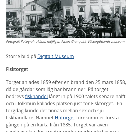
Fotograf:
Fotograf: okänd, möjligen Albert Granqvist, Västergötlands museum.
Större bild på
Digitalt Museum
Fisktorget
Torget anlades 1859 efter en brand den 25 mars 1858,
då de gårdar som låg här brann ner. På torget
bedrevs
fiskhandel
långt in på 1900-talets senare hälft
och i folkmun kallades platsen just för Fisktorget. En
torgdag kunde det finnas mellan sex och sju
fiskhandlare. Namnet
Hötorget
förekommer första
gången på en karta från 1885. Torget var även
samlingsplats för kreatur under marknadsdagarna,