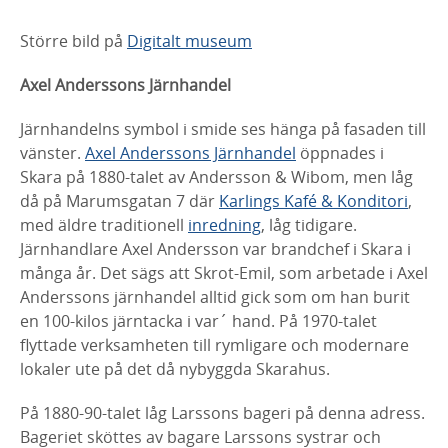
Större bild på
Digitalt museum
Axel Anderssons Järnhandel
Järnhandelns symbol i smide ses hänga på fasaden till
vänster.
Axel Anderssons Järnhandel
öppnades i
Skara på 1880-talet av Andersson & Wibom, men låg
då på Marumsgatan 7 där
Karlings Kafé & Konditori
,
med äldre traditionell
inredning
, låg tidigare.
Järnhandlare Axel Andersson var brandchef i Skara i
många år. Det sägs att Skrot-Emil, som arbetade i Axel
Anderssons järnhandel alltid gick som om han burit
en 100-kilos järntacka i var´ hand. På 1970-talet
flyttade verksamheten till rymligare och modernare
lokaler ute på det då nybyggda Skarahus.
På 1880-90-talet låg Larssons bageri på denna adress.
Bageriet sköttes av bagare Larssons systrar och