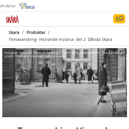
En del av
/
/
Skara
Produkter
Temavandring- Hisnande historia- del 2: Dåtida Skara
Fotograf:
Fotograf: Drott Gyllenberg, 21 april 1955, stadsarkitekt i Skara kommun
under 1950-talet. Västergötlands museum.