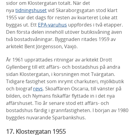
sidor om Klostergatan totalt. När det
nya
tidningshuset
vid Skaraborgsgatan stod klart
1955 var det dags för resten av kvarteret Loke att
byggas ut. Ett
EPA-varuhus
uppfördes i två etapper.
Den första delen innehöll utöver butiksvåning även
två bostadsvåningar. Byggnaden ritades 1959 av
arkitekt Bent Jörgensson, Växjö.
År 1961 upprättades ritningar av arkitekt Drott
Gyllenberg till ett affärs- och bostadshus på andra
sidan Klostergatan, i korsningen mot Tvärgatan.
Tidigare fastighet som inrymt charkuteri, mjölkbutik
och biograf
revs
. Skoaffären Oscaria, till vänster på
bilden, och Nymans fiskaffär flyttade in i det nya
affärshuset. Tio år senare stod ett affärs- och
bostadshus färdig i grannfastigheten. I början av 1980
byggdes nuvarande Sparbankshus.
17. Klostergatan 1955