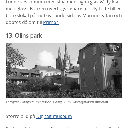
kunde ses komma med sina medtagna glas väl fyllda
med glass. Butiken övertogs senare och flyttade till en
butikslokal på motsvarande sida av Marumsgatan och
döptes då om till
Primör.
13. Olins park
Fotograf:
Fotograf: Svantesson, Georg, 1976. Västergötlands museum.
Större bild på
Digitalt museum