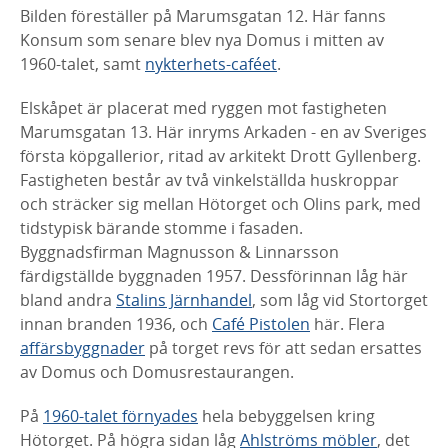
Bilden föreställer på Marumsgatan 12. Här fanns
Konsum som senare blev nya Domus i mitten av
1960-talet, samt
nykterhets-caféet
.
Elskåpet är placerat med ryggen mot fastigheten
Marumsgatan 13. Här inryms Arkaden - en av Sveriges
första köpgallerior, ritad av arkitekt Drott Gyllenberg.
Fastigheten består av två vinkelställda huskroppar
och sträcker sig mellan Hötorget och Olins park, med
tidstypisk bärande stomme i fasaden.
Byggnadsfirman Magnusson & Linnarsson
färdigställde byggnaden 1957. Dessförinnan låg här
bland andra
Stalins Järnhandel
, som låg vid Stortorget
innan branden 1936, och
Café Pistolen
här. Flera
affärsbyggnader
på torget revs för att sedan ersattes
av Domus och Domusrestaurangen.
På
1960-talet förnyades
hela bebyggelsen kring
Hötorget. På högra sidan låg
Ahlströms möbler
, det