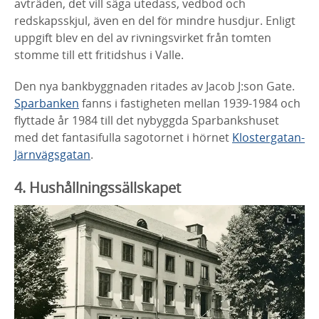
avträden, det vill säga utedass, vedbod och
redskapsskjul, även en del för mindre husdjur. Enligt
uppgift blev en del av rivningsvirket från tomten
stomme till ett fritidshus i Valle.
Den nya bankbyggnaden ritades av Jacob J:son Gate.
Sparbanken
fanns i fastigheten mellan 1939-1984 och
flyttade år 1984 till det nybyggda Sparbankshuset
med det fantasifulla sagotornet i hörnet
Klostergatan-
Järnvägsgatan
.
4. Hushållningssällskapet