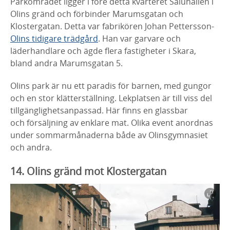
Parkområdet ligger i före detta kvarteret Saluhallen i
Olins gränd och förbinder Marumsgatan och
Klostergatan. Detta var fabrikören Johan Pettersson-
Olins tidigare trädgård
. Han var garvare och
läderhandlare och ägde flera fastigheter i Skara,
bland andra Marumsgatan 5.
Olins park är nu ett paradis för barnen, med gungor
och en stor klätterställning. Lekplatsen är till viss del
tillgänglighetsanpassad. Här finns en glassbar
och försäljning av enklare mat. Olika event anordnas
under sommarmånaderna både av Olinsgymnasiet
och andra.
14. Olins gränd mot Klostergatan