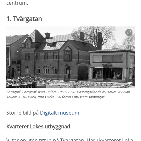
centrum.
1. Tvärgatan
Fotograf:
Fotograf: Ivan Teilert, 1950 -1970, Västergötlands museum. Av Ivan
Teilert (1916-1989), finns cirka 350 foton i museets samlingar.
Större bild på
Digitalt museum
Kvarteret Lokes utbyggnad
Vi tar en liten titt in på Tvärgatan. Här i kvarteret Loke