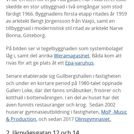
skedde en stor utbyggnad i två omgångar som stod
färdigt 1966. Byggnadens första etapp ritades år 1959
av arkitekt Bengt Jörgensson från Växjö, samt en
tillbyggnad i modernistisk stil ritad av arkitekt Narve
Bonna, Göteborg.
På bilden ser vi tegelbyggnaden som systembolaget
låg i, samt det anrika
Weramagasinet
. Båda kom att
rivas för att ge plats åt ett
Epa-varuhus
.
Senare etablerade sig Gullbergshallen i fastigheten
och under en kortare period på 1980-talet öppnade
Galleri Loke, där det fanns småbutiker, frisörer och
kötthall i bottenvåningen. I en del av huset har det
även funnits restauranger och krog. Sedan 2002
huserar gymnasieutbildning i fastigheten,
MoP -Music
& Production
, och sedan 2017
Olinsgymnasiet.
2. Järnvägsgatan 12 och 14