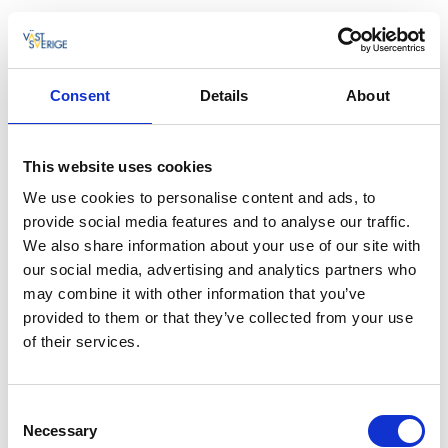
Mellan hotellet och stationshuset låg på 1920-talet en
liten
kiosk
som drevs av fröken Ida Dahlqvist.
7. Skara järnvägsstation 1960-tal
Consent
Details
About
This website uses cookies
We use cookies to personalise content and ads, to
provide social media features and to analyse our traffic.
We also share information about your use of our site with
our social media, advertising and analytics partners who
may combine it with other information that you’ve
provided to them or that they’ve collected from your use
Fotograf:
Fotograf: Stig Rehn, 1960-tal, Västergötlands Museums bildarkiv.
of their services.
Fotografen Stig Rehn (1917-1999), drev fotohandel i Skara 1962-1974. Museets
samling består av ca 9000 bilder, finns även en bok, Skarabilder - Stig Rehn.
Större bild på
Digitalt museum
Consent
Necessary
Selection