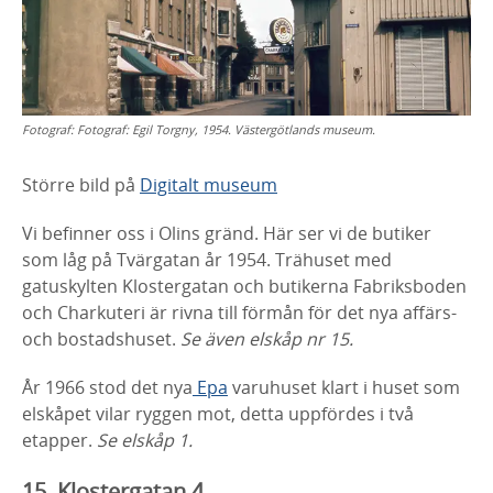
Fotograf:
Fotograf: Egil Torgny, 1954. Västergötlands museum.
Större bild på
Digitalt museum
Vi befinner oss i Olins gränd. Här ser vi de butiker
som låg på Tvärgatan år 1954. Trähuset med
gatuskylten Klostergatan och butikerna Fabriksboden
och Charkuteri är rivna till förmån för det nya affärs-
och bostadshuset.
Se även elskåp nr 15.
År 1966 stod det nya
Epa
varuhuset klart i huset som
elskåpet vilar ryggen mot, detta uppfördes i två
etapper.
Se elskåp 1.
15. Klostergatan 4