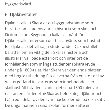
byggnadsvård.
6. Djäknestallet
Djäknestallet i Skara är ett byggnadsminne som
berättar om stadens anrika historia som skol- och
lärdomsstad. Byggnaden kallas allmänt för
Djäknestallet eftersom det har använts som bostad
för djäknar, det vill säga studerande. Djäknestallet
berättar om en viktig del i Skaras historia och
illustrerar väl, både exteriört och interiört de
förhållanden som många studenter i Skara levde
under på 1800-talet. När Skara var den enda platsen
med högre utbildning fick eleverna från en stor del av
Västergötland inkvarteras som inneboende eller i
skolhushåll i staden. Under det sena 1800-talet var
nästan en fjärdedel av Skaras befolkning djäknar och
två tredjedelar av dem var inackorderade på olka sätt.
De unga männen i sina skoluniformer satte en