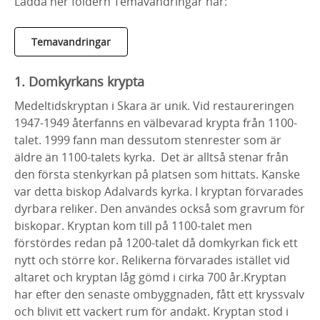
Ladda ner foldern Temavandringar här:
Temavandringar
1. Domkyrkans krypta
Medeltidskryptan i Skara är unik. Vid restaureringen
1947-1949 återfanns en välbevarad krypta från 1100-
talet. 1999 fann man dessutom stenrester som är
äldre än 1100-talets kyrka. Det är alltså stenar från
den första stenkyrkan på platsen som hittats. Kanske
var detta biskop Adalvards kyrka. I kryptan förvarades
dyrbara reliker. Den användes också som gravrum för
biskopar. Kryptan kom till på 1100-talet men
förstördes redan på 1200-talet då domkyrkan fick ett
nytt och större kor. Relikerna förvarades istället vid
altaret och kryptan låg gömd i cirka 700 år.Kryptan
har efter den senaste ombyggnaden, fått ett kryssvalv
och blivit ett vackert rum för andakt. Kryptan stod i