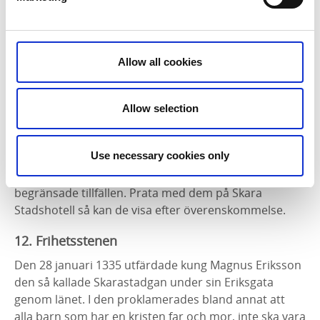
länsindelning under 1600-talet. Skaraborgs slott
brändes ner av danskarna 1612. Men då det fanns
beslut på att slottet skulle byggas upp, bodde
landshövdingen vid sitt tillträde 1634, provosoriskt på
Allow all cookies
Götala kungsgård intill Skara. Samma år bildades
Skaraborgs län.
Allow selection
11. S:t Pers kyrka
I en glasmonter i golvet på Skara Stadshotell, finns en
Use necessary cookies only
del av medeltidskyrkan (1100-tal) samt ett
smyckekors. Detta är endast tillgängligt att se vid
begränsade tillfällen. Prata med dem på Skara
Stadshotell så kan de visa efter överenskommelse.
12. Frihetsstenen
Den 28 januari 1335 utfärdade kung Magnus Eriksson
den så kallade Skarastadgan under sin Eriksgata
genom länet. I den proklamerades bland annat att
alla barn som har en kristen far och mor, inte ska vara