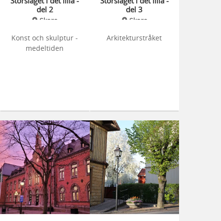
Storslaget i det lilla -
Storslaget i det lilla -
del 2
del 3
Skara
Skara
Konst och skulptur -
Arkitekturstråket
medeltiden