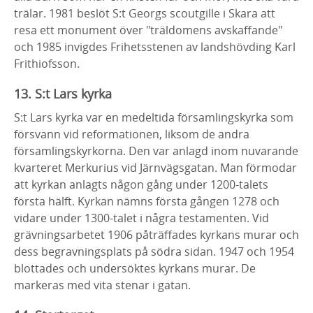
trälar. 1981 beslöt S:t Georgs scoutgille i Skara att
resa ett monument över "träldomens avskaffande"
och 1985 invigdes Frihetsstenen av landshövding Karl
Frithiofsson.
13. S:t Lars kyrka
S:t Lars kyrka var en medeltida församlingskyrka som
försvann vid reformationen, liksom de andra
församlingskyrkorna. Den var anlagd inom nuvarande
kvarteret Merkurius vid Järnvägsgatan. Man förmodar
att kyrkan anlagts någon gång under 1200-talets
första hälft. Kyrkan nämns första gången 1278 och
vidare under 1300-talet i några testamenten. Vid
grävningsarbetet 1906 påträffades kyrkans murar och
dess begravningsplats på södra sidan. 1947 och 1954
blottades och undersöktes kyrkans murar. De
markeras med vita stenar i gatan.