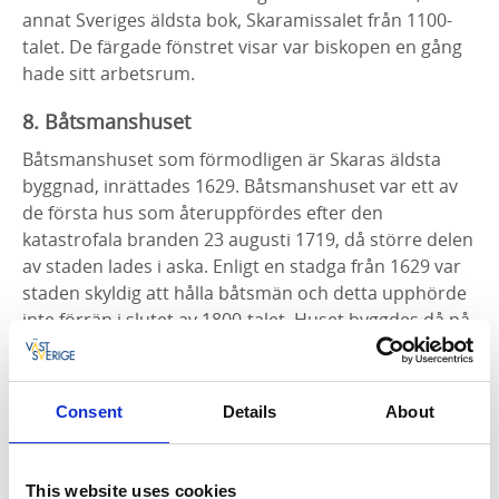
annat Sveriges äldsta bok, Skaramissalet från 1100-
talet. De färgade fönstret visar var biskopen en gång
hade sitt arbetsrum.
8. Båtsmanshuset
Båtsmanshuset som förmodligen är Skaras äldsta
byggnad, inrättades 1629. Båtsmanshuset var ett av
de första hus som återuppfördes efter den
katastrofala branden 23 augusti 1719, då större delen
av staden lades i aska. Enligt en stadga från 1629 var
staden skyldig att hålla båtsmän och detta upphörde
inte förrän i slutet av 1800-talet. Huset byggdes då på
med en våning och fick tegeltak. Vid den tiden bodde
civilpersoner i huset fram till slutet av 1940-talet. Efter
den tiden fanns där en tapetserarverkstad och ett
Consent
Details
About
lager, innan Skara Gille restaurerade huset och har
sedan 1988 förvaltat det.
This website uses cookies