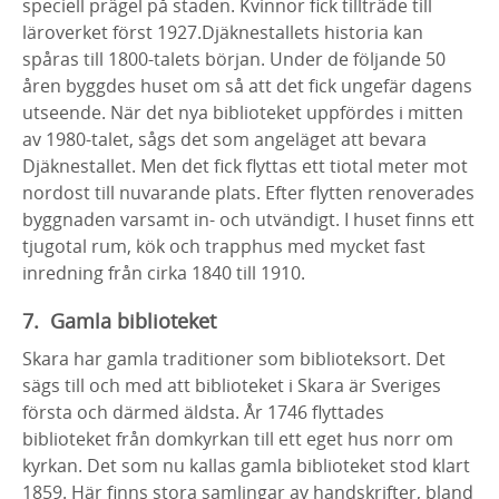
speciell prägel på staden. Kvinnor fick tillträde till
läroverket först 1927.Djäknestallets historia kan
spåras till 1800-talets början. Under de följande 50
åren byggdes huset om så att det fick ungefär dagens
utseende. När det nya biblioteket uppfördes i mitten
av 1980-talet, sågs det som angeläget att bevara
Djäknestallet. Men det fick flyttas ett tiotal meter mot
nordost till nuvarande plats. Efter flytten renoverades
byggnaden varsamt in- och utvändigt. I huset finns ett
tjugotal rum, kök och trapphus med mycket fast
inredning från cirka 1840 till 1910.
7. Gamla biblioteket
Skara har gamla traditioner som biblioteksort. Det
sägs till och med att biblioteket i Skara är Sveriges
första och därmed äldsta. År 1746 flyttades
biblioteket från domkyrkan till ett eget hus norr om
kyrkan. Det som nu kallas gamla biblioteket stod klart
1859. Här finns stora samlingar av handskrifter, bland