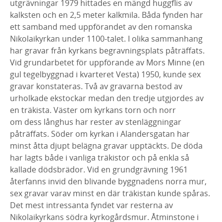
utgrävningar 1979 hittades en mängd huggflis av
kalksten och en 2,5 meter kalkmila. Båda fynden har
ett samband med uppförandet av den romanska
Nikolaikyrkan under 1100-talet. I olika sammanhang
har gravar från kyrkans begravningsplats påträffats.
Vid grundarbetet för uppförande av Mors Minne (en
gul tegelbyggnad i kvarteret Vesta) 1950, kunde sex
gravar konstateras. Två av gravarna bestod av
urholkade ekstockar medan den tredje utgjordes av
en träkista. Väster om kyrkans torn och norr
om dess långhus har rester av stenläggningar
påträffats. Söder om kyrkan i Alandersgatan har
minst åtta djupt belägna gravar upptäckts. De döda
har lagts både i vanliga träkistor och på enkla så
kallade dödsbrädor. Vid en grundgrävning 1961
återfanns invid den blivande byggnadens norra mur,
sex gravar varav minst en där träkistan kunde spåras.
Det mest intressanta fyndet var resterna av
Nikolaikyrkans södra kyrkogårdsmur. Åtminstone i