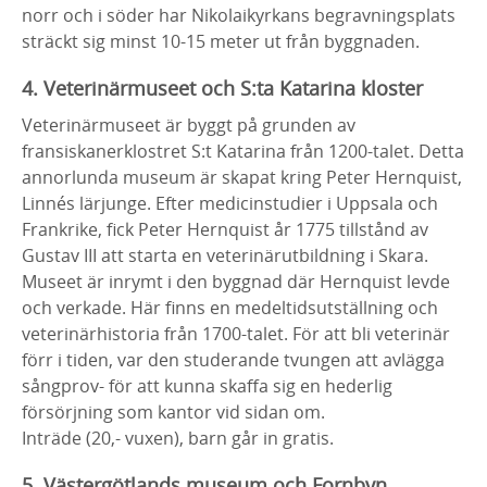
norr och i söder har Nikolaikyrkans begravningsplats
sträckt sig minst 10-15 meter ut från byggnaden.
4. Veterinärmuseet och S:ta Katarina kloster
Veterinärmuseet är byggt på grunden av
fransiskanerklostret S:t Katarina från 1200-talet. Detta
annorlunda museum är skapat kring Peter Hernquist,
Linnés lärjunge. Efter medicinstudier i Uppsala och
Frankrike, fick Peter Hernquist år 1775 tillstånd av
Gustav III att starta en veterinärutbildning i Skara.
Museet är inrymt i den byggnad där Hernquist levde
och verkade. Här finns en medeltidsutställning och
veterinärhistoria från 1700-talet. För att bli veterinär
förr i tiden, var den studerande tvungen att avlägga
sångprov- för att kunna skaffa sig en hederlig
försörjning som kantor vid sidan om.
Inträde (20,- vuxen), barn går in gratis.
5. Västergötlands museum och Fornbyn