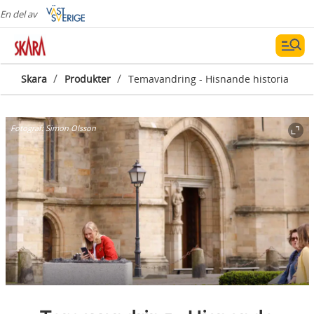
En del av
/
/
Skara
Produkter
Temavandring - Hisnande historia
Fotograf:
Simon Olsson