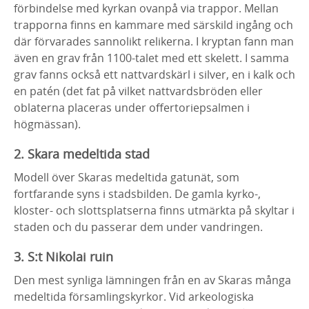
förbindelse med kyrkan ovanpå via trappor. Mellan
trapporna finns en kammare med särskild ingång och
där förvarades sannolikt relikerna. I kryptan fann man
även en grav från 1100-talet med ett skelett. I samma
grav fanns också ett nattvardskärl i silver, en i kalk och
en patén (det fat på vilket nattvardsbröden eller
oblaterna placeras under offertoriepsalmen i
högmässan).
2. Skara medeltida stad
Modell över Skaras medeltida gatunät, som
fortfarande syns i stadsbilden. De gamla kyrko-,
kloster- och slottsplatserna finns utmärkta på skyltar i
staden och du passerar dem under vandringen.
3. S:t Nikolai ruin
Den mest synliga lämningen från en av Skaras många
medeltida församlingskyrkor. Vid arkeologiska