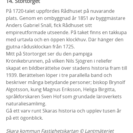
14. Stortorget
På 1720-talet uppfördes Rådhuset på nuvarande
plats. Genom en ombyggnad år 1851 av byggmästare
Anders Gabriel Snäll, fick Rådhuset sitt
empireutformade utseende. På taket finns en takkupa
med urtavla och en öppen klockhuv. Där hänger den
gjutna rådusklockan från 1725.
Mitt på Stortorget ser du den pampiga
Krönikebrunnen, på vilken Nils Sjögren i reliefer
skapat en bildberättelse över stadens historia fram till
1939. Berättelsen löper i tre parallella band och
beskriver många betydande personer; biskop Brynolf
Algotsson, kung Magnus Eriksson, Heliga Birgitta,
språkforskaren Sven Hof som grundade läroverkets
naturaliesamlimg.
Gå ett varv runt Skaras historia och upplev tusen år
på ett ögonblick.
Skara kommun Fastighetskartan © Lantmäteriet