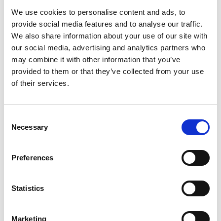
9. Skoltorget
We use cookies to personalise content and ads, to
Två gamla skolhus har stått på torget. Läs mer på
provide social media features and to analyse our traffic.
informationsskylten.
We also share information about your use of our site with
our social media, advertising and analytics partners who
10. Skaraborgs slott
may combine it with other information that you’ve
En miniatyrmodell visar hur slottet såg ut när det
provided to them or that they’ve collected from your use
uppfördes 1585, ovanpå resterna från
of their services.
dominikanermunkarnas kloster S:t Olof från 1200-
talet. På andra sidan järnvägen finns också vallgravar
och borgkullen kvar efter medeltidsslottet Gälakvist
Consent
(numera Brobacka). Skaraborgs slott byggdes av
Necessary
Selection
Johan III och stod klart 1585. Slottsbyggnaden
(riksborg) var belägen söder om Skaraborgsgatan.
Preferences
Före reformationen, utgjorde slottet en del av
dominikanerklostret Skara konvent. Stenar från forna
Sankt Olofs klosterkyrka användes i bygget, som var
Statistics
en fyrlängad byggnad kring en borggård. Slottet gav
namn åt Skaraborgs län vid Axel Oxenstiernas första
Marketing