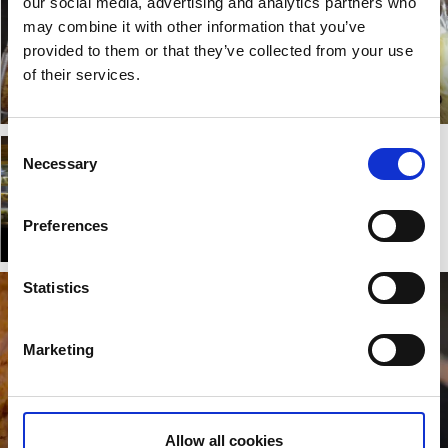
our social media, advertising and analytics partners who
may combine it with other information that you’ve
provided to them or that they’ve collected from your use
Gårdskassen - allt
Karsbo Hjort - kött,
of their services.
på samma ställe
prinskorv, salami
Läs mer
Läs mer
Consent
Necessary
Selection
Hofsnäs Lilla
Saluhall
Preferences
Läs mer
Statistics
Marketing
Allow all cookies