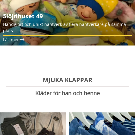
Slöjdhuset 49
Handgjort och unikt hantverk av flera hantverkare på samma
plats
Läs mer
MJUKA KLAPPAR
Kläder för han och henne