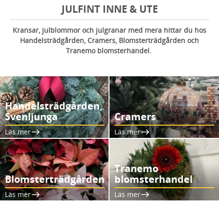
JULFINT INNE & UTE
Kransar, julblommor och julgranar med mera hittar du hos
Handelsträdgården, Cramers, Blomsterträdgården och
Tranemo blomsterhandel.
Handelsträdgården,
Svenljunga
Cramers
Läs mer
Läs mer
Tranemo
Blomsterträdgården
blomsterhandel
Läs mer
Läs mer