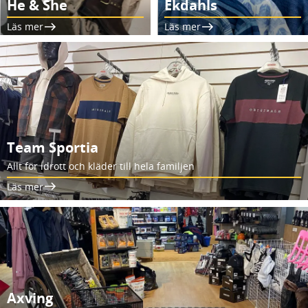
He & She
Ekdahls
Läs mer
Läs mer
Team Sportia
Allt för idrott och kläder till hela familjen
Läs mer
Axving