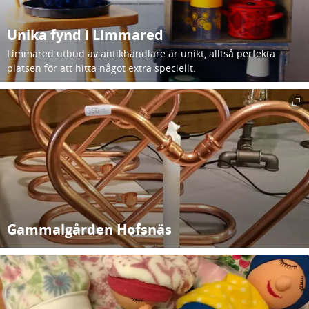
Unika fynd i Limmared
Limmared utbud av antikhandlare är unikt, alltså perfekta
platsen för att hitta något extra speciellt.
Gammalgården Hofsnäs