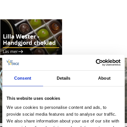
Alla matproducenter
Lilla Wester -
Handgjord choklad
Läs mer
Consent
Details
About
This website uses cookies
We use cookies to personalise content and ads, to
Julgodis hos Schweizermandel
provide social media features and to analyse our traffic.
Läs mer
We also share information about your use of our site with