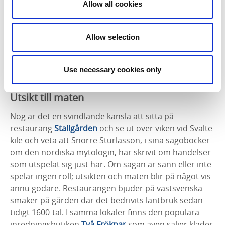
Vill du bo vid havet med ett naturreservat som
Allow all cookies
granne och ha nära till det mesta som händer på
Bokenäset, kan femstjärniga
Hafsten resort
vara helt
Allow selection
rätt. Bada och sola vid stranden eller poolen, äta
något gott och vara med på någon aktivitet som
ordnas för både barn och vuxna. Vågar du åka
Use necessary cookies only
Nordens längsta zipline?
Utsikt till maten
Nog är det en svindlande känsla att sitta på
restaurang
Stallgården
och se ut över viken vid Svälte
kile och veta att Snorre Sturlasson, i sina sagoböcker
om den nordiska mytologin, har skrivit om händelser
som utspelat sig just här. Om sagan är sann eller inte
spelar ingen roll; utsikten och maten blir på något vis
ännu godare. Restaurangen bjuder på västsvenska
smaker på gården där det bedrivits lantbruk sedan
tidigt 1600-tal. I samma lokaler finns den populära
inredningsbutiken
Två Fröknar
som även säljer kläder.