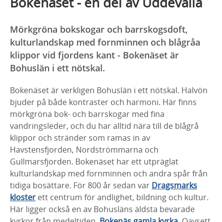
Bokenäset - en del av Uddevalla
Mörkgröna bokskogar och barrskogsdoft,
kulturlandskap med fornminnen och blågråa
klippor vid fjordens kant - Bokenäset är
Bohuslän i ett nötskal.
Bokenäset är verkligen Bohuslän i ett nötskal. Halvön
bjuder på både kontraster och harmoni. Här finns
mörkgröna bok- och barrskogar med fina
vandringsleder, och du har alltid nära till de blågrå
klippor och stränder som ramas in av
Havstensfjorden, Nordströmmarna och
Gullmarsfjorden. Bokenäset har ett utpräglat
kulturlandskap med fornminnen och andra spår från
tidiga bosättare. För 800 år sedan var
Dragsmarks
kloster
ett centrum för andlighet, bildning och kultur.
Här ligger också en av Bohusläns äldsta bevarade
kyrkor från medeltiden,
Bokenäs gamla kyrka
. Oavsett