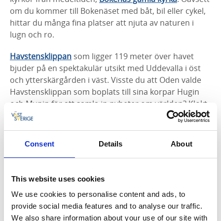
om du kommer till Bokenäset med båt, bil eller cykel,
hittar du många fina platser att njuta av naturen i
lugn och ro.
Havstensklippan
som ligger 119 meter över havet
bjuder på en spektakulär utsikt med Uddevalla i öst
och ytterskärgården i väst. Visste du att Oden valde
Havstensklippan som boplats till sina korpar Hugin
och Munin för att samla in nyheter om världen? Klokt
val kan tyckas, för det händer alltid något spännande
här på Bokenäset.
Consent
Details
About
Bassholmen - en förtrollande vacker ö
Det är något visst med öar utan bilar, så även med
This website uses cookies
Bassholmen
som ligger mitt i de vackra
Nordströmmarna. Enligt vana kajakpaddlare är det
We use cookies to personalise content and ads, to
här världens bästa paddelvatten och har man tur får
provide social media features and to analyse our traffic.
man uppleva mareld i månsken. Men det som gör ön
We also share information about your use of our site with