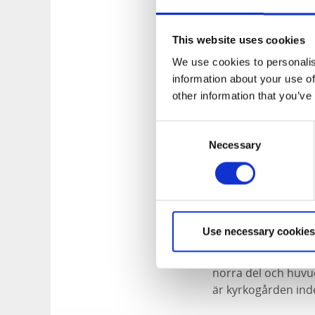
Runt porten på koret
This website uses cookies
och var en vanlig s
saknar ornamentik
We use cookies to personalis
information about your use of
När vi kommer in i 
other information that you’ve
har inga större förä
Consent
Kyrkan börjar reno
Necessary
Selection
nytt innertak med 
dekormåleri utförd
från mitten av 1700
den medeltida kyrk
Use necessary cookies
Kyrkogården är omg
förbundna murar me
norra del och huvu
är kyrkogården ind