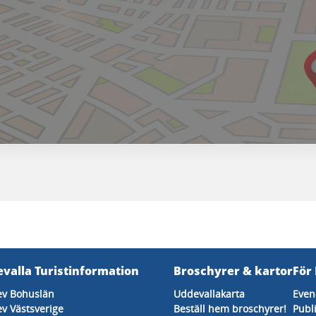
valla Turistinformation
Broschyrer & kartor
För
ev Bohuslän
Uddevallakarta
Eve
v Västsverige
Beställ hem broschyrer!
Publ