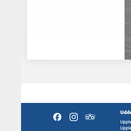
Udde
Uppl
Upple