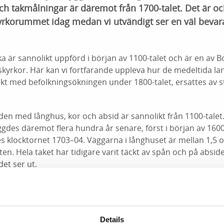
h takmålningar är däremot från 1700-talet. Det är oc
kyrkorummet idag medan vi utvändigt ser en väl bevar
 är sannolikt uppförd i början av 1100-talet och är en av B
kyrkor. Här kan vi fortfarande uppleva hur de medeltida l
takt med befolkningsökningen under 1800-talet, ersattes av
den med långhus, kor och absid är sannolikt från 1100-tal
des däremot flera hundra år senare, först i början av 1600-
 klocktornet 1703–04. Väggarna i långhuset är mellan 1,5 o
en. Hela taket har tidigare varit täckt av spån och på abside
det ser ut.
ade kyrkan mindre fönster än idag och de satt endast på s
es arbeten med att sätta in större fönster för att släppa in m
igare större fönster, de nuvarande, sattes in 1836 och då t
Details
sidan.