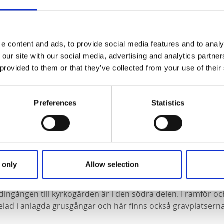
s sydsida finns ett vackert mönster inristat i täljsten. Tekn
ten-dekoration under 1100-talet. En märklig sak här är att fl
.
e content and ads, to provide social media features and to analy
 our site with our social media, advertising and analytics partn
kyrkan möts vi av ett kyrkorum präglat av 17–1800-talets st
 provided to them or that they’ve collected from your use of their
ndringar skett sedan början av 1800-talet. Det finns inte el 
veras på 1690-talet och bänkinredningarna byggdes om unde
Preferences
Statistics
välvd form sattes in 1725-28. Takmålningarna tillsammans m
es av Johan Henric Dieden år 1770. Altaruppsättning, predik
-talet. Men triumfbågen mellan långhuset och koret är ett t
an.
 only
Allow selection
iven av en vällagd kallmurad skalmur, det vill säga en mur
d en fyllning av mindre stenar och grus emellan. Kyrkan s
dingången till kyrkogården är i den södra delen. Framför o
elad i anlagda grusgångar och här finns också gravplatserna