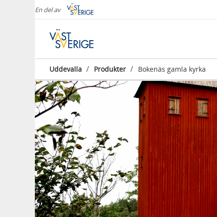
En del av
/
/
Uddevalla
Produkter
Bokenäs gamla kyrka