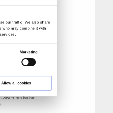
iken kallas karvsnitt
era av stenarna
se our traffic. We also share
ers who may combine it with
il och behov och här
 services.
eller värme.
r 1700-talet. Ett
Marketing
ed övrigt
stol och dopfunt är
ydligt minne från
Allow all cookies
 uppbyggd av två
tår i kyrkogårdens
ch väster om kyrkan
.