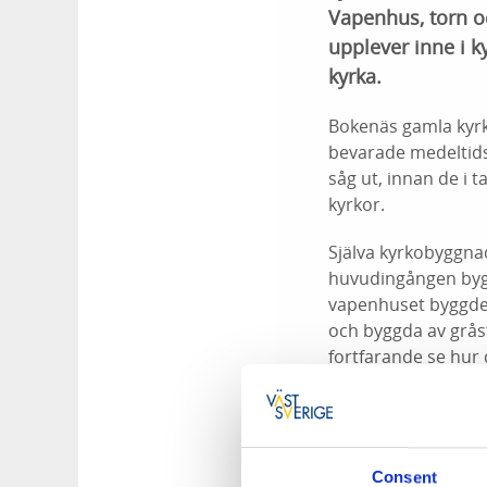
Vapenhus, torn oc
upplever inne i 
kyrka.
Bokenäs gamla kyrka
bevarade medeltids
såg ut, innan de i 
kyrkor.
Själva kyrkobyggna
huvudingången bygg
vapenhuset byggdes
och byggda av gråst
fortfarande se hur 
Under medeltiden h
1690-talet påbörjad
kyrkorummet. Ytterl
Consent
även på den norra 