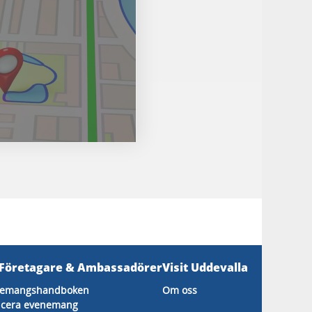
 Företagare & Ambassadörer
Visit Uddevalla
nemangshandboken
Om oss
icera evenemang