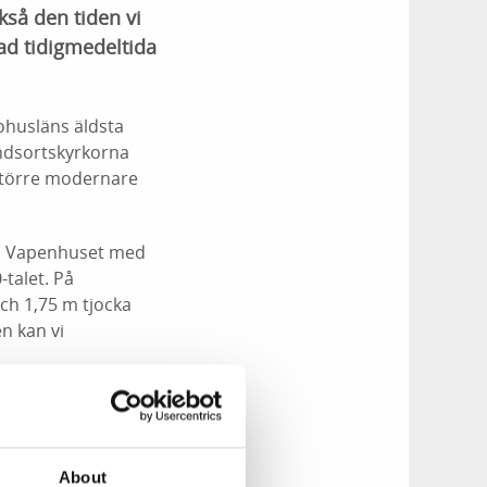
kså den tiden vi
ad tidigmedeltida
ohusläns äldsta
andsortskyrkorna
 större modernare
et. Vapenhuset med
talet. På
ch 1,75 m tjocka
n kan vi
ydsidan. Redan på
er ljus i
ogs ett fönster upp
About