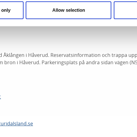
det. En annan led (orange) skyltad ”Glyckshult” fortsätter 
 only
Allow selection
erud. Ramslöken blommar normalt i slutet av maj eller börj
id Åklången i Håverud. Reservatsinformation och trappa upp t
 bron i Håverud. Parkeringsplats på andra sidan vägen (N
t
uridalsland.se