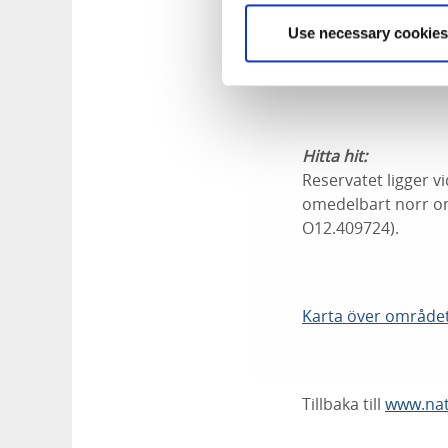
till ramslöksbestån
Use necessary cookies
naturreservatet But
Hitta hit:
Reservatet ligger v
omedelbart norr om
O12.409724).
Karta över område
Tillbaka till
www.nat