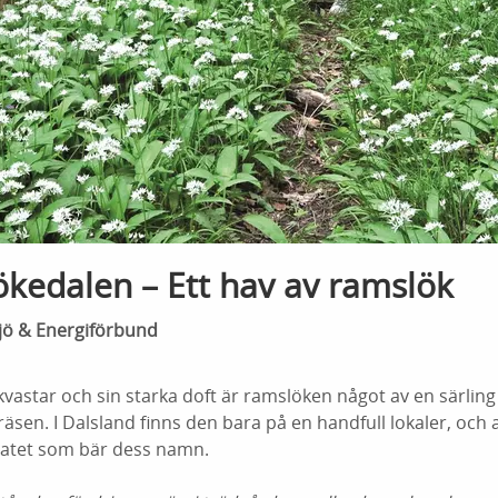
kedalen – Ett hav av ramslök
ljö & Energiförbund
vastar och sin starka doft är ramslöken något av en särling i
sen. I Dalsland finns den bara på en handfull lokaler, och al
rvatet som bär dess namn.