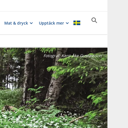
Mat & dryck
Upptäck mer
Fotograf:
Kent-Åke Gustavsson