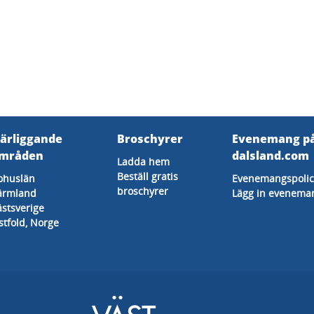
ärliggande
Broschyrer
Evenemang p
mråden
dalsland.com
Ladda hem
Beställ gratis
ohuslän
Evenemangspolic
broschyrer
ärmland
Lägg in evenema
ästsverige
stfold, Norge