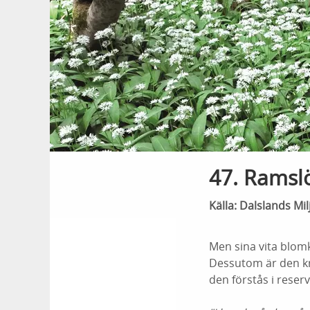
47. Ramslö
Källa: Dalslands Mi
Men sina vita blomk
Dessutom är den krä
den förstås i rese