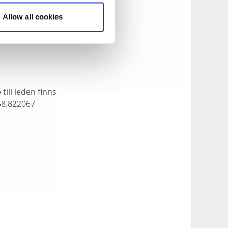
norrut genom
Allow all cookies
an av juni.
ill leden finns
58.822067