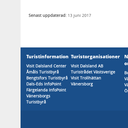
Senast uppdaterad:
13 juni 2017
Turistinformation
Turistorganisationer
N
o
Visit Dalsland Center
Visit Dalsland AB
Åmåls Turistbyrå
Turistrådet Västsverige
B
Bengtsfors Turistbyrå
Visit Trollhättan
V
Dals-Eds InfoPoint
Vänersborg
V
Färgelanda InfoPoint
Ö
Vänersborgs
Turistbyrå