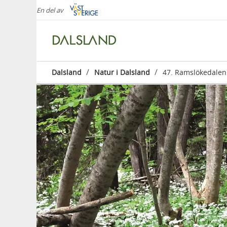
En del av
/
/
Dalsland
Natur i Dalsland
47. Ramslökedalen 