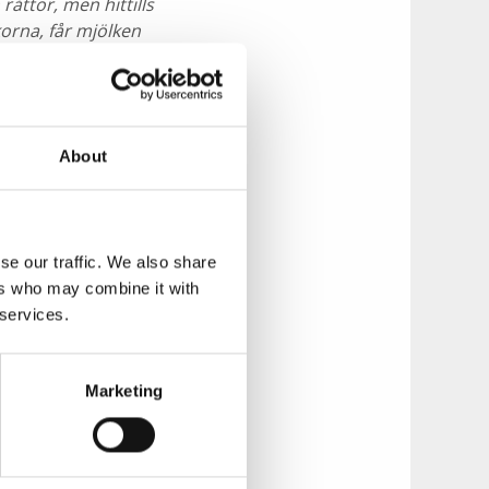
åttor, men hittills
korna, får mjölken
ken är den enda art
dessutom
 ut sig som en
About
söket inte bara en
ärnformade
 som till exempel
se our traffic. We also share
ers who may combine it with
finns alla på
 services.
ngen och bjuder på
lökdoft kan man
Marketing
ligheter.
en) går från vägen