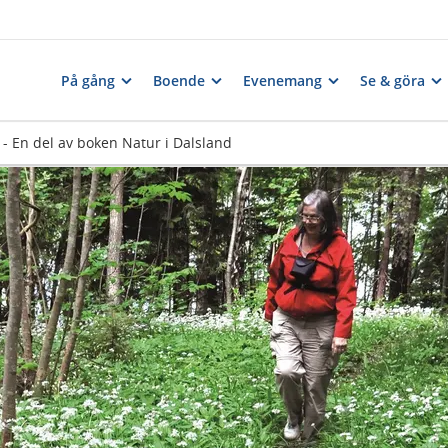
På gång
Boende
Evenemang
Se & göra
- En del av boken Natur i Dalsland