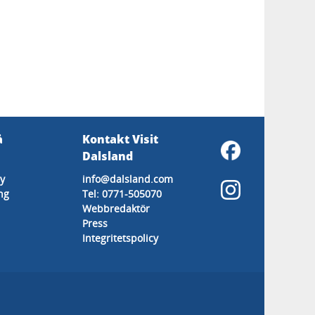
å
Kontakt Visit
Dalsland
y
info@dalsland.com
ng
Tel: 0771-505070
Webbredaktör
Press
Integritetspolicy