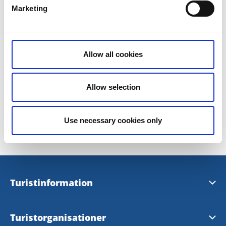
Marketing
Karta över området
Allow all cookies
Tillbaka till
www.naturidalsland.se
Allow selection
Senast uppdaterad:
13 juni 2017
Use necessary cookies only
Turistinformation
Visit Dalsland Center
Turistorganisationer