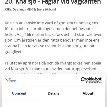
20. Knä sjö - Fåglar vid vägkanten
Källa: Dalslands Miljö & Energiförbund
Knä sjö är kanske inte värd någon större omväg ens
för den inbitne ornitologen, men det behövs inte
heller. Väg 166 mellan Bäckefors och Ed skär rakt över
sjön. Om årstiden är den rätta behöver man inte ens
stanna bilen för att se tranor kliva omkring ute på
gungflyet.
I slutet av april hörs då och då dvärgbeckasinen spela
vid Knä sjö. Vill man njuta av den naturupplevelsen
räcker det inte att kliva ur bilen, man måste dessutom
göra det vid rätt tillfälle och man måste ha tålamod.
Dvärgbeckasinen spelar först efter mörkrets inbrott,
och den ger ifrån sig sitt märkliga, dämpade läte
Consent
Details
About
medan den flyger. Spelet har beskrivits som ljudet av
klapprande hästhovar på en träbro. I övrigt gör inte