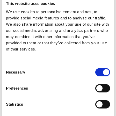
dvärgbeckasinen mycket väsen av sig. Den lever ett
This website uses cookies
undangömt liv och ses sällan.
We use cookies to personalise content and ads, to
Dvärgbeckasinen passerar Knä sjö på sin
provide social media features and to analyse our traffic.
flyttningsresa till nordligare trakter. Rödbena,
We also share information about your use of our site with
brushane och storspov är andra vadarfåglar som
our social media, advertising and analytics partners who
regelbundet rastar. Sjöns häckfågelfauna bjuder inte
may combine it with other information that you’ve
på några rariteter.
provided to them or that they’ve collected from your use
Knä sjö har inget formellt naturskydd. Ett fågeltorn
of their services.
finns vid norra delen av sjön. Den södra delen kan
spanas av från vägkanten, men se upp för trafiken!
Consent
Necessary
Selection
Hitta hit:
Preferences
Knä sjö ligger utefter väg 166 mellan Bäckefors och
Ed. För att komma till fågeltornet, ta av vid skylten
”Pausplats” omkring 2 km från järnvägsövergången
Statistics
norr om Bäckefors (N58.841618 O12.110923).