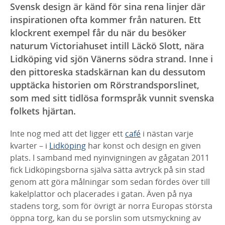
Svensk design är känd för sina rena linjer där
inspirationen ofta kommer från naturen. Ett
klockrent exempel får du när du besöker
naturum Victoriahuset intill Läckö Slott, nära
Lidköping vid sjön Vänerns södra strand. Inne i
den pittoreska stadskärnan kan du dessutom
upptäcka historien om Rörstrandsporslinet,
som med sitt tidlösa formspråk vunnit svenska
folkets hjärtan.
Inte nog med att det ligger ett
café
i nästan varje
kvarter – i
Lidköping
har konst och design en given
plats. I samband med nyinvigningen av gågatan 2011
fick Lidköpingsborna själva sätta avtryck på sin stad
genom att göra målningar som sedan fördes över till
kakelplattor och placerades i gatan. Även på nya
stadens torg, som för övrigt är norra Europas största
öppna torg, kan du se porslin som utsmyckning av