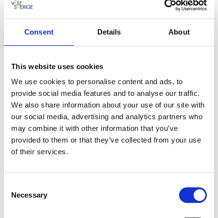
Fotograf:
ROBERT DAHLBERG
Consent
Details
About
Modern arkitektur i naturnära miljö
När du besöker Lidköping är det ett måste att åka ut
This website uses cookies
till Kållandsö, strax norr om staden. Här bjuds du på
ytterligare ett kapitel i Sveriges designhistoria.
We use cookies to personalise content and ads, to
Arkitektfirman White har tagit inspiration från
provide social media features and to analyse our traffic.
Vänerskärgårdens skira vass och råa drivved och
We also share information about your use of our site with
skapat det vackra Victoriahuset, som med sin brokigt
our social media, advertising and analytics partners who
ribbliknande träfasad gör att huset nästintill
may combine it with other information that you’ve
försvinner in i den omgivande naturen. Det är ett
provided to them or that they’ve collected from your use
slående exempel på hur svensk arkitektur hämtar
of their services.
inspiration från den omedelbara omgivningen.
Huset är döpt efter hertiginnan av Västergötland –
Consent
H.K.H. Kronprinsessan Victoria – som fick huset i
Necessary
Selection
symbolisk 30-årsgåva av Västra Götalandsregionen år