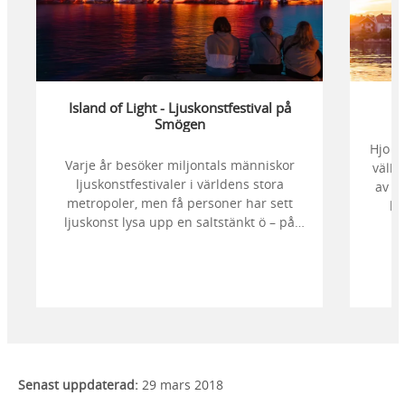
Island of Light - Ljuskonstfestival på
Smögen
Hjo ä
Varje år besöker miljontals människor
välbe
ljuskonstfestivaler i världens stora
av d
metropoler, men få personer har sett
kr
ljuskonst lysa upp en saltstänkt ö – på
stör
klipporna, bland sjöbodar, i havet och
en 
mot stjärnhimlen. Bege dig till Smögen
badt
och njut av en magisk hyllning till ljuset.
Senast uppdaterad:
29 mars 2018