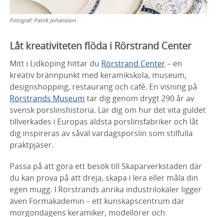
Fotograf:
Patrik Johansson
Låt kreativiteten flöda i Rörstrand Center
Mitt i Lidköping hittar du
Rörstrand Center
– en
kreativ brännpunkt med keramikskola, museum,
designshopping, restaurang och café. En visning på
Rörstrands Museum
tar dig genom drygt 290 år av
svensk porslinshistoria. Lär dig om hur det vita guldet
tillverkades i Europas äldsta porslinsfabriker och låt
dig inspireras av såväl vardagsporslin som stilfulla
praktpjäser.
Passa på att göra ett besök till Skaparverkstaden där
du kan prova på att dreja, skapa i lera eller måla din
egen mugg. I Rörstrands anrika industrilokaler ligger
även Formakademin – ett kunskapscentrum där
morgondagens keramiker, modellörer och