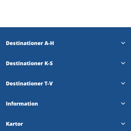
Destinationer A-H
Essunga
Destinationer K-S
Falköping
Karlsborg
Destinationer T-V
Grästorp
Läckö-Kinnekulle
Tibro
Information
Gullspång
Mariestad
Tidaholm
Tillgänglighetsredogörelse
Hjo
Kartor
Skara