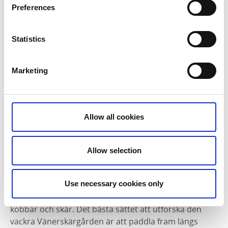
2007. Fasadens naturinspirerade design följer med
Preferences
även när du kliver in i huset. Här inne hittar du
naturum Vänerskärgården
, restaurang
Hvita Hjorten
och ett hotell.
Statistics
Marketing
Allow all cookies
Allow selection
Fotograf:
ROBERT DAHLBERG
Utanför naturum kan du se Europas största
Use necessary cookies only
insjöskärgård ta sin början med omkring 22 000 öar,
kobbar och skär. Det bästa sättet att utforska den
vackra Vänerskärgården är att paddla fram längs