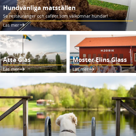
Hundvänliga matställen
Se restauranger och caféer som välkomnar hundar!
Läs mer
Åtta Glas
Moster Elins Glass
Läs mer
Läs mer