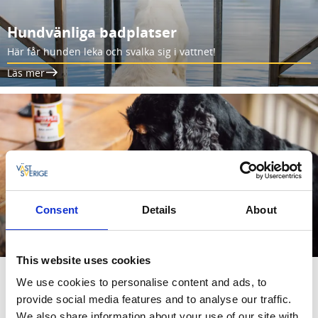
Hundvänliga badplatser
Här får hunden leka och svalka sig i vattnet!
Läs mer
Consent
Details
About
Biergarten
Läs mer
This website uses cookies
We use cookies to personalise content and ads, to
Hundvänliga destinationer i Skaraborg
provide social media features and to analyse our traffic.
Utforska mer av det hundvänliga utbudet som finns runt om
We also share information about your use of our site with