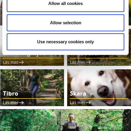
Allow all cookies
Falköping
Mariestad
Läs mer
Läs mer
Allow selection
Use necessary cookies only
Hornborgasjön
Visit Vara
Läs mer
Läs mer
Tibro
Skara
Läs mer
Läs mer