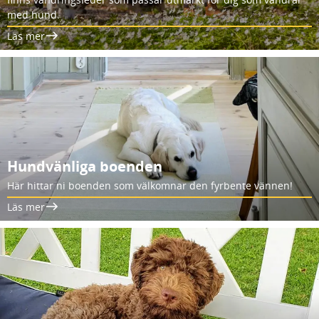
med hund.
Läs mer
Hundvänliga boenden
Här hittar ni boenden som välkomnar den fyrbente vännen!
Läs mer