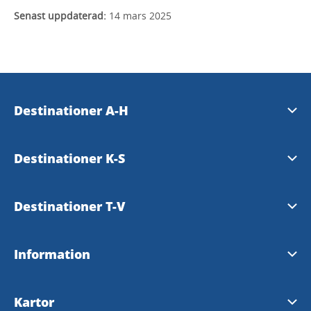
Senast uppdaterad:
14 mars 2025
Destinationer A-H
Essunga
Destinationer K-S
Falköping
Karlsborg
Destinationer T-V
Grästorp
Läckö-Kinnekulle
Tibro
Information
Gullspång
Mariestad
Tidaholm
Tillgänglighetsredogörelse
Hjo
Kartor
Skara