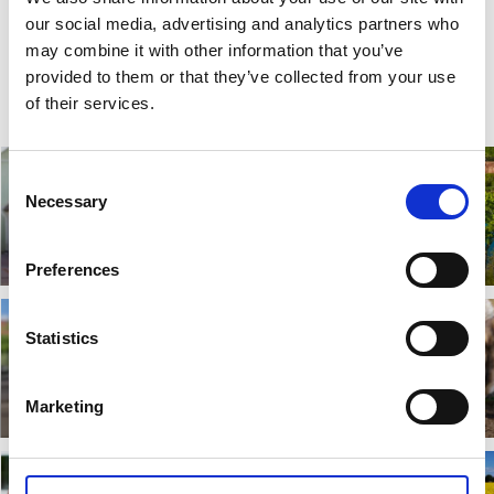
i Skaraborg.
our social media, advertising and analytics partners who
may combine it with other information that you’ve
provided to them or that they’ve collected from your use
of their services.
Consent
Necessary
Selection
Destination Läckö-
Hjo
Kinnekulle
Preferences
Läs mer
Läs mer
Statistics
Tidaholm
Skövde
Marketing
Läs mer
Läs mer