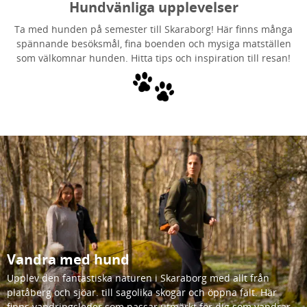
Hundvänliga upplevelser
Ta med hunden på semester till Skaraborg! Här finns många
spännande besöksmål, fina boenden och mysiga matställen
som välkomnar hunden. Hitta tips och inspiration till resan!
Vandra med hund
Upplev den fantastiska naturen i Skaraborg med allt från
platåberg och sjöar. till sagolika skogar och öppna fält. Här
finns vandringsleder som passar utmärkt för dig som vandrar