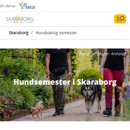
En del av
/
Skaraborg
Hundvänlig semester
Fotograf:
Jesper Anhede
Hundsemester i Skaraborg