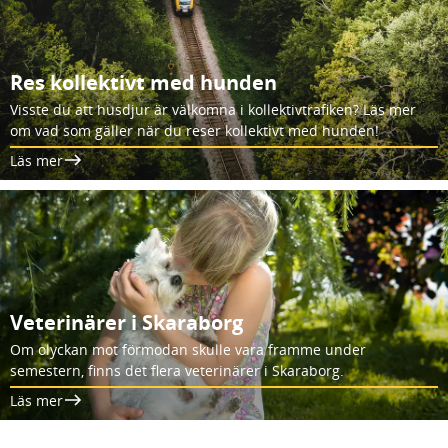
Res kollektivt med hunden
Visste du att husdjur är välkomna i kollektivtrafiken? Läs mer
om vad som gäller när du reser kollektivt med hunden!
Läs mer
Veterinärer i Skaraborg
Om olyckan mot förmodan skulle vara framme under
semestern, finns det flera veterinärer i Skaraborg.
Läs mer