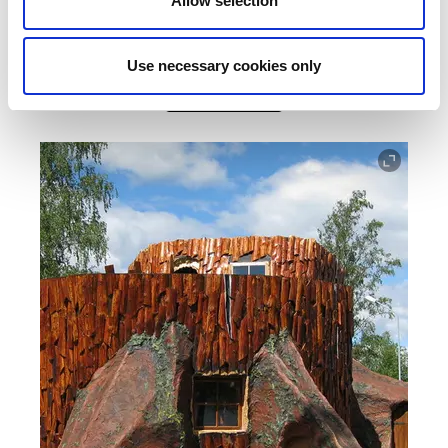
Allow selection
njuter av hotellfrukost på Norrqvarn som ligger precis
intill.
Use necessary cookies only
Norrqvarn