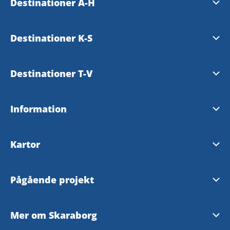
Destinationer A-H
Essunga
Destinationer K-S
Falköping
Karlsborg
Destinationer T-V
Grästorp
Läckö-Kinnekulle
Tibro
Information
Gullspång
Mariestad
Tidaholm
Tillgänglighetsredogörelse
Hjo
Kartor
Skara
Töreboda
Skaraborgskartan
Skövde
Pågående projekt
Vara
Outdoorkarta Skaraborg
Skaraborgs platsberättelse
Mer om Skaraborg