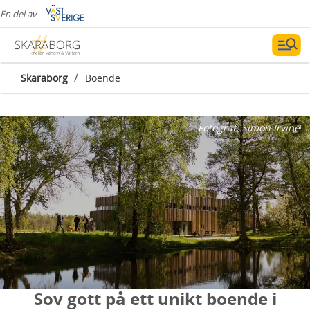
En del av
/
Skaraborg
Boende
Fotograf:
Simon Irvine
Sov gott på ett unikt boende i