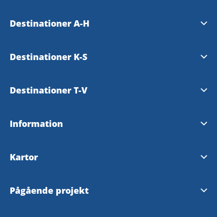
Destinationer A-H
Essunga
Destinationer K-S
Falköping
Karlsborg
Destinationer T-V
Grästorp
Läckö-Kinnekulle
Tibro
Information
Gullspång
Mariestad
Tidaholm
Tillgänglighetsredogörelse
Hjo
Kartor
Skara
Töreboda
Skaraborgskartan
Skövde
Pågående projekt
Vara
Outdoorkarta Skaraborg