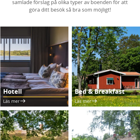
samlade förslag på olika typer av boenden för att
göra ditt besök så bra som möjligt!
Hotell
Bed & Breakfast
Läs mer
Läs mer