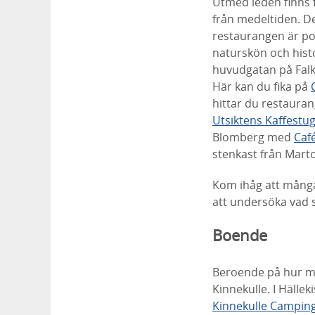
Utmed leden finns f
från medeltiden. De
restaurangen är po
naturskön och histo
huvudgatan på Falk
Här kan du fika på
hittar du restaura
Utsiktens Kaffestu
Blomberg med
Café
stenkast från Marto
Kom ihåg att mång
att undersöka vad s
Boende
Beroende på hur man
Kinnekulle. I Hällek
Kinnekulle Campin