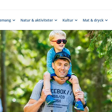
nemang
Natur & aktiviteter
Kultur
Mat & dryck