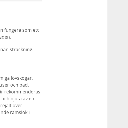
n fungera som ett
leden.
nnan sträckning.
miga lövskogar,
user och bad.
 Här rekommenderas
t och njuta av en
rejält över
nde ramslök i