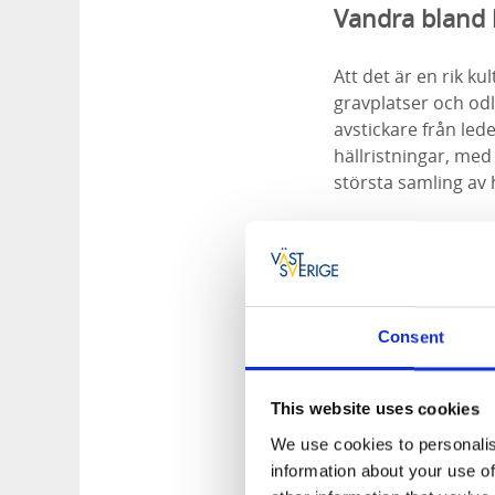
Vandra bland 
Att det är en rik k
gravplatser och od
avstickare från lede
hällristningar, med
största samling av 
Att Kinnekulle tidi
kalkbrottet syns b
gamla kalkbanan som
Kvarlevorna från k
finns ett museum där
Consent
This website uses cookies
We use cookies to personalis
information about your use of