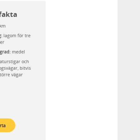
fakta
 km
g:
lagom för tre
er
grad:
medel
aturstigar och
gsvägar, bitvis
törre vägar
rta