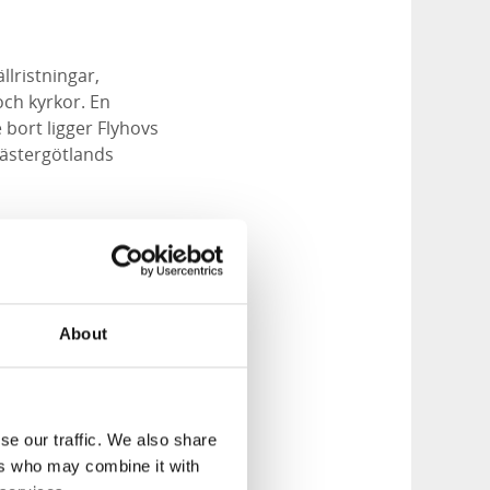
llristningar,
och kyrkor. En
e bort ligger Flyhovs
 Västergötlands
Vid det gamla
 leden på den
r till hamnen.
h nere i hamnen
About
se our traffic. We also share
ers who may combine it with