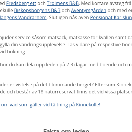
med
Fredsberg ett
och
Trolmens B&B
. Med kortare avsteg fr
nekulle
Biskopsborgens B&B
och
Äventyrsgården
och med en 
llängens Vandrarhem
. Slutligen nås även
Pensionat Karlslu
uder service såsom matsäck, matkasse för kvällen samt b
rgylla din vandringsupplevelse. Läs vidare på respektive bo
id bokning.
 på hur du kan dela upp leden på 2-3 dagar med boende och 
a under er vistelse på det blommande berget? Eftersom Kinneku
 och består av 18 naturreservat finns det vid vissa platser
 om vad som gäller vid tältning på Kinnekulle!
Fakta om leden