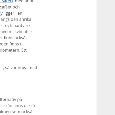
s Säteri
, med anor
 caféet och
by
ligger i en
 längs den anrika
st och hantverk.
ed milsvid utsikt
rt finns också
eden finns i
kilometern. Ett
t, så var noga med
lternativ på
ärifrån finns också
rolmen som också