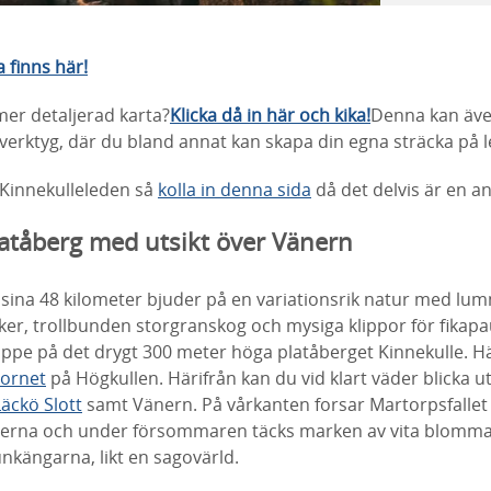
a finns här!
mer detaljerad karta?
Klicka då in här och kika!
Denna kan äve
sverktyg, där du bland annat kan skapa din egna sträcka på 
la Kinnekulleleden så
kolla in denna sida
då det delvis är en a
atåberg med utsikt över Vänern
 sina 48 kilometer bjuder på en variationsrik natur med lum
er, trollbunden storgranskog och mysiga klippor för fikapa
 uppe på det drygt 300 meter höga platåberget Kinnekulle.
tornet
på Högkullen. Härifrån kan du vid klart väder blicka u
Läckö Slott
samt Vänern. På vårkanten forsar Martorpsfallet 
nerna och under försommaren täcks marken av vita blomma
nkängarna, likt en sagovärld.