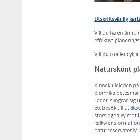
Utskriftsvänlig kart
Vill du ha en ännu 
effektivt planering
Vill du istället cyk
Naturskönt pl
Kinnekulleleden på
blomrika betesmark
Leden slingrar sig
ett besök till
utkiks
storslagen vy mot
kalkstensformatio
naturreservatet Mu