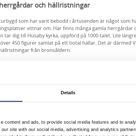
herrgårdar och hällristningar
ulturbygd som har varit bebodd i årtusenden är något som hä
lingsplatser vittnar om. Här finns många gamla herrgårdar 
n tar dig till Husaby kyrka, uppförd på 1000-talet. Lite längr
 över 450 figurer samlat på ett tiotal hällar. Det är därmed
hällristningar från bronsåldern.
gt använts för sin rika kalkgrund kan man se många spår av. 
ergets många färgskiftningar och nere vid Råbäcks hamn går
 under slutet av 1800-talet användes för att frakta kalk ne
alkbrytning och kalkbränning syns högre upp på berget, oc
 du kan ta ett kliv tillbaka till stenhuggeriets glansdagar.
Details
e content and ads, to provide social media features and to analy
 our site with our social media, advertising and analytics partn