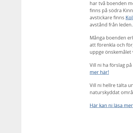
har två boenden 
finns på södra Kin
avstickare finns
Ko
avstånd från leden.
Många boenden erbj
att förenkla och fö
uppge önskemålet v
Vill ni ha förslag
mer här!
Vill ni hellre tält
naturskyddat område
Här kan ni läsa mer