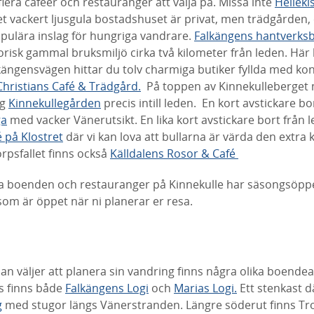
lera caféer och restauranger att välja på. Missa inte
Helleki
t vackert ljusgula bostadshuset är privat, men trädgården,
pulära inslag för hungriga vandrare.
Falkängens hantverks
risk gammal bruksmiljö cirka två kilometer från leden. Här
ängensvägen hittar du tolv charmiga butiker fyllda med kon
Christians Café & Trädgård.
På toppen av Kinnekulleberget m
ng
Kinnekullegården
precis intill leden. En kort avstickare bo
ga
med vacker Vänerutsikt. En lika kort avstickare bort från l
 på Klostret
där vi kan lova att bullarna är värda den extra 
rpsfallet finns också
Källdalens Rosor & Café
a boenden och restauranger på Kinnekulle har säsongsöppe
om är öppet när ni planerar er resa.
 väljer att planera sin vandring finns några olika boendea
is finns både
Falkängens Logi
och
Marias Logi.
Ett stenkast d
g
med stugor längs Vänerstranden. Längre söderut finns T