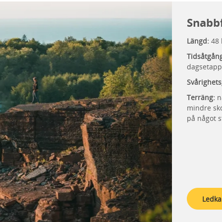
Snabb
Längd:
48
Tidsåtgån
dagsetapp
Svårighets
Terräng:
n
mindre sko
på något s
Ledka