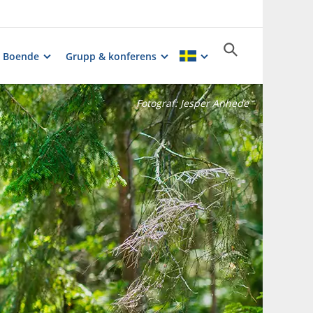
Boende
Grupp & konferens
Fotograf:
Jesper Anhede