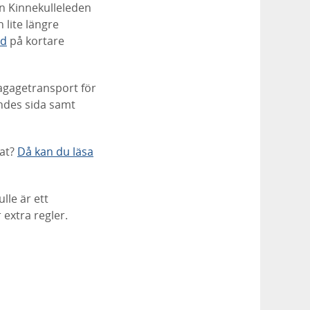
ån Kinnekulleleden
lite längre
nd
på kortare
agagetransport för
endes sida samt
mat?
Då kan du läsa
lle är ett
 extra regler.