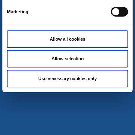
Marketing
Stugor och stugbyar
Vandrarhem
Billingens Stugby & Camping
Allow all cookies
Skövde
★
★
★
★
☆
4.1
(523)
Boende på möjligheternas berg
Allow selection
Läs mer
Use necessary cookies only