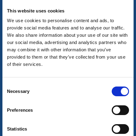
This website uses cookies
We use cookies to personalise content and ads, to
provide social media features and to analyse our traffic.
Stugor och stugbyar
Ställplats/Quickstop
We also share information about your use of our site with
Mösseberg Camping
our social media, advertising and analytics partners who
Falköping
may combine it with other information that you’ve
★
★
★
★
☆
4.2
(743)
provided to them or that they’ve collected from your use
Aktiv camping året om
of their services.
Läs mer
Consent
Necessary
Selection
Preferences
Statistics