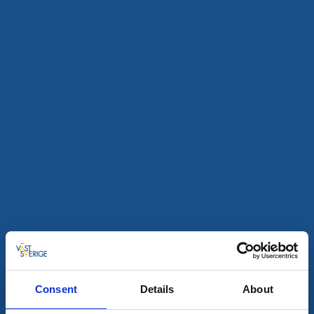
Stugor och stugbyar
Ställplats/Quickstop
Hjo Camping
Hjo
★
★
★
★
★
4.4
(1602)
Camping med stugby och utomhusaktiviteter
Läs mer
Consent
Details
About