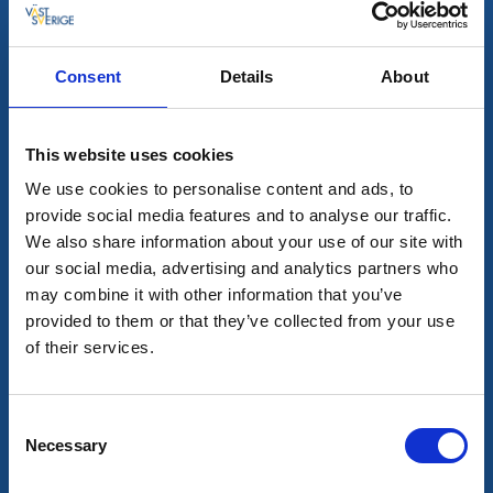
GIBCA Extended Skaraborg
Consent
Details
About
Under september fyller vi Skaraborg med extra
mycket konst. En brokig och härlig mix av konst, alltid
This website uses cookies
med näsa för vad som är på gång och med en fot i
We use cookies to personalise content and ads, to
naturen, ett riktigt lantis-Berlin! Här nedan hittar du
provide social media features and to analyse our traffic.
det samlade utbudet.
We also share information about your use of our site with
our social media, advertising and analytics partners who
may combine it with other information that you’ve
Datum och filter
provided to them or that they’ve collected from your use
of their services.
Consent
Alla träffar
0
Necessary
Selection