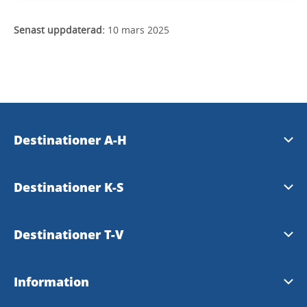
Senast uppdaterad:
10 mars 2025
Destinationer A-H
Essunga
Destinationer K-S
Falköping
Karlsborg
Destinationer T-V
Grästorp
Läckö-Kinnekulle
Tibro
Information
Gullspång
Mariestad