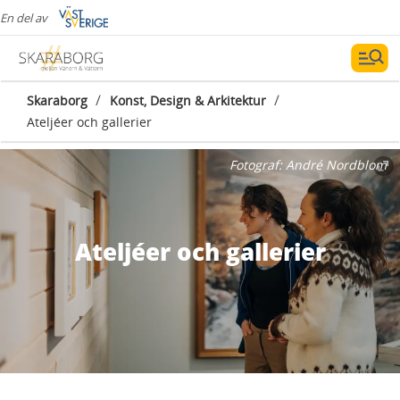
En del av
/
/
Skaraborg
Konst, Design & Arkitektur
Ateljéer och gallerier
Fotograf:
André Nordblom
Ateljéer och gallerier