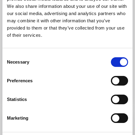
We also share information about your use of our site with
Galleri Sandström
our social media, advertising and analytics partners who
Falköping
may combine it with other information that you’ve
provided to them or that they’ve collected from your use
Galleri Sandström i Falköping drivs av den
of their services.
yrkesverksamma konstnären P-A Sandström. Han
arbetar främst med rakubränd keramik och sandgjutet
glas, med fokus på ansikten. Hans konstverk har varit
Consent
med i många stora utställningar, både i Sverige och
Necessary
internationellt och har fått stor uppmärksamhet från
Selection
konstintresserade runt om i världen.
Preferences
Till hemsidan
Statistics
Marketing