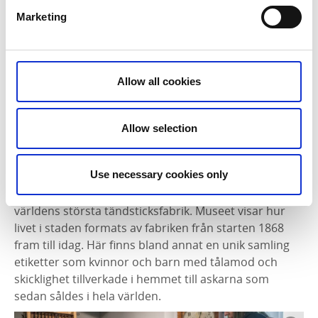
Vattenkuranstalt för att varva ner och få olika
Marketing
behandlingar. Vad sägs om ett svafvelbad eller en kur
med elektricitet? Eller varför inte lite massage med
doktor Gustaf Zanders fantastiska
ryggmassageapparat? Kom och upplev den tidens
Allow all cookies
spaliv – och trästaden Hjos spännande historia.
Allow selection
Tidaholms museum
VULCANS VÄG 5, TIDAHOLM
Use necessary cookies only
Det luktar fortfarande metall och aska i den gamla
smedjan i museet. Här tillverkades delarna till Vulcan,
världens största tändsticksfabrik. Museet visar hur
livet i staden formats av fabriken från starten 1868
fram till idag. Här finns bland annat en unik samling
etiketter som kvinnor och barn med tålamod och
skicklighet tillverkade i hemmet till askarna som
sedan såldes i hela världen.