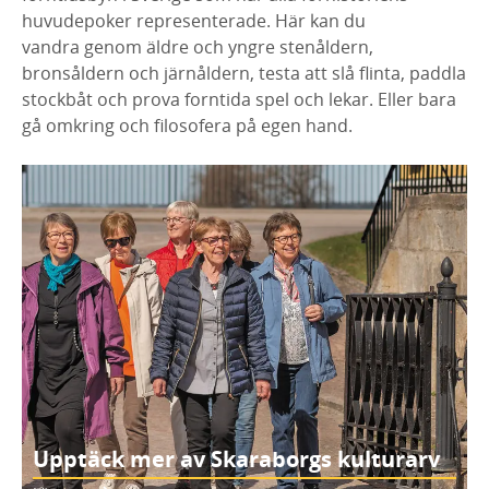
huvudepoker representerade. Här kan du
vandra genom äldre och yngre stenåldern,
bronsåldern och järnåldern, testa att slå flinta, paddla
stockbåt och prova forntida spel och lekar. Eller bara
gå omkring och filosofera på egen hand.
Upptäck mer av Skaraborgs kulturarv