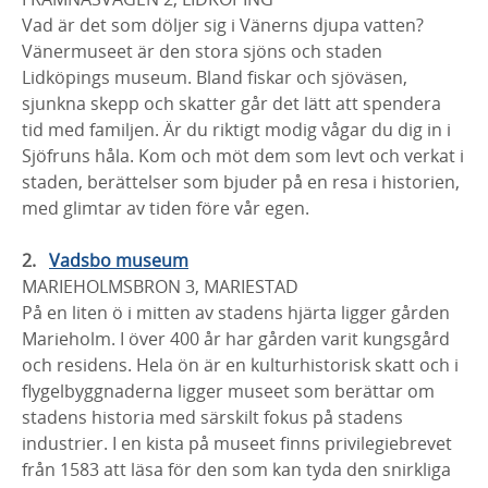
Vad är det som döljer sig i Vänerns djupa vatten?
Vänermuseet är den stora sjöns och staden
Lidköpings museum. Bland fiskar och sjöväsen,
sjunkna skepp och skatter går det lätt att spendera
tid med familjen. Är du riktigt modig vågar du dig in i
Sjöfruns håla. Kom och möt dem som levt och verkat i
staden, berättelser som bjuder på en resa i historien,
med glimtar av tiden före vår egen.
Vadsbo museum
MARIEHOLMSBRON 3, MARIESTAD
På en liten ö i mitten av stadens hjärta ligger gården
Marieholm. I över 400 år har gården varit kungsgård
och residens. Hela ön är en kulturhistorisk skatt och i
flygelbyggnaderna ligger museet som berättar om
stadens historia med särskilt fokus på stadens
industrier. I en kista på museet finns privilegiebrevet
från 1583 att läsa för den som kan tyda den snirkliga