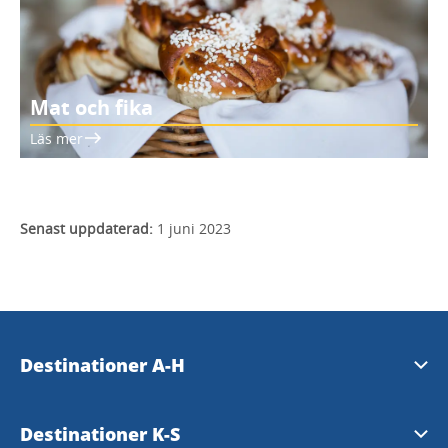
Mat och fika
Läs mer
Senast uppdaterad:
1 juni 2023
Destinationer A-H
Essunga
Destinationer K-S