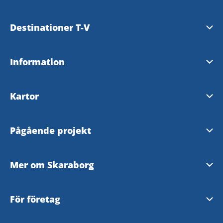
Falköping
Karlsborg
Destinationer T-V
Grästorp
Läckö-Kinnekulle
Tibro
Information
Gullspång
Mariestad
Tidaholm
Tillgänglighetsredogörelse
Hjo
Kartor
Skara
Töreboda
Skaraborgskartan
Skövde
Pågående projekt
Vara
Outdoorkarta Skaraborg
Skaraborgs platsberättelse
Mer om Skaraborg
SNV-supporten
Livet i Skaraborg
För företag