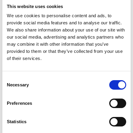
This website uses cookies
We use cookies to personalise content and ads, to
provide social media features and to analyse our traffic.
We also share information about your use of our site with
Stadsmuseet i Skövde
our social media, advertising and analytics partners who
RÅDMANSGATAN 28, SKÖVDE
may combine it with other information that you’ve
På en mytomspunnen plats på gården Timboholm i
provided to them or that they’ve collected from your use
Skövde hittades Nordens största bevarade guldskatt
of their services.
för drygt 100 år sedan. På museet berättas historien
om skatten och hur det kommit sig att den fått ligga
orörd i marken i flera hundra år. Väck minnen till liv i
Consent
Necessary
stadsmuseets öppna magasin som visar mängder av
Selection
spännande föremål från livet i staden fram till idag.
Preferences
Kulturkvarteret Pedagogien i Hjo
BANGATAN 1 B, HJO
Idag åker många på spa för njutning och
Statistics
återhämtning. För 100 år sedan åkte man till Hjo