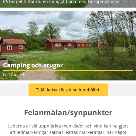
På berget hittar du en minigolfbana med Falköpingstema.
Camping och stugor
Läs mer
Tillåt kakor för att se innehållet.
Felanmälan/synpunkter
Lederna är väl uppmärkta men väder och vind kan ha gjort
att ledmarkeringar saknas. Fattas markeringar, har något