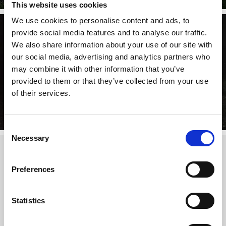
This website uses cookies
We use cookies to personalise content and ads, to
provide social media features and to analyse our traffic.
We also share information about your use of our site with
our social media, advertising and analytics partners who
may combine it with other information that you’ve
provided to them or that they’ve collected from your use
of their services.
Consent
Necessary
Selection
Sägner och sanningar
Preferences
Det finns många sägner om platåberget och en av dem är
Ållebergs ryttare som enligt berättelsen står i full rustning
och sover i ett hemligt bergrum för att kunna rycka ut om
Statistics
Falköping är i fara. Det som däremot är sant är att en 1 500
år gammal och 6 hg tung guldhalskrage hittats i Ållebergs
rasbrant 1827. Kragen anses vara ett av de allra finaste