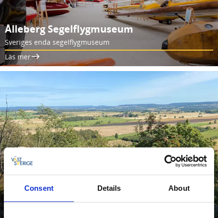
Ålleberg Segelflygmuseum
Sveriges enda segelflygmuseum
Läs mer
Platåbergens Geopark
Consent
Details
About
Sveriges första Unesco globala geopark. Ålleberg är ett av de 15
platåberg som ingår i geoparken.
Läs mer