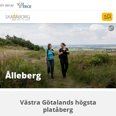
En del av
Fotograf:
Tuana Fridén
Ålleberg
Västra Götalands högsta
platåberg