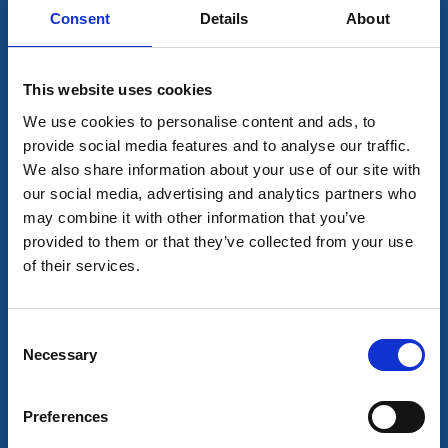
Café, gårdsbutik och stugor vid Hornborgasjön
Consent
Details
About
Läs mer
This website uses cookies
We use cookies to personalise content and ads, to
provide social media features and to analyse our traffic.
We also share information about your use of our site with
our social media, advertising and analytics partners who
may combine it with other information that you’ve
provided to them or that they’ve collected from your use
of their services.
Hotell
Vandrarhem
Consent
Necessary
Selection
Järnvägshotellet Bed and Breakfast
Skara
★
★
★
★
★
Preferences
4.3
(124)
Centralt och hemtrevligt boende i anrikt hus