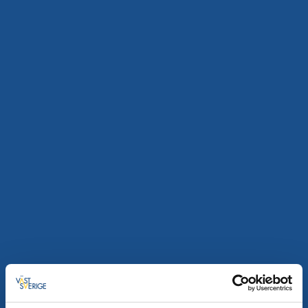
En oas nära stan
Läs mer
Café & Konditorier
Stugor och stugbyar
Mellomgården Café & Gårdsbutik
Varnhem
★
★
★
★
★
4.3
(409)