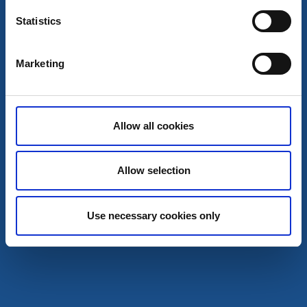
Läs mer
Statistics
Marketing
Allow all cookies
Allow selection
Use necessary cookies only
Spahotell
Hotell
Lundsbrunn Resort & Spa
Götene
★
★
★
★
☆
4.2
(1078)
Din källa till njutning sedan 1724