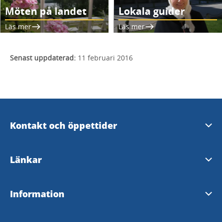
Möten på landet
Lokala guider
Läs mer
Läs mer
Senast uppdaterad:
11 februari 2016
Kontakt och öppettider
Skara Kontaktcenter
Länkar
Öppettider i Varnhem
Skara kommun
Information
Upplev Skara på Facebook
Hornborgasjön