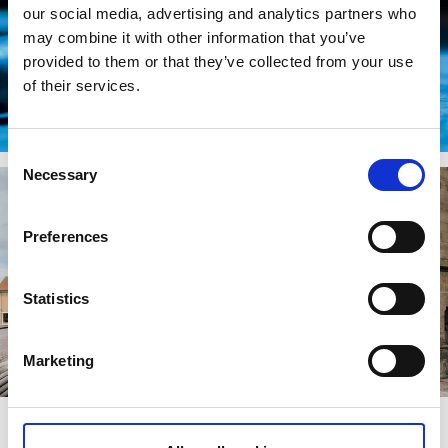
our social media, advertising and analytics partners who
Evenemang
may combine it with other information that you’ve
Ska ni under er konferens göra något trevligt på kvällen? Musik,
provided to them or that they’ve collected from your use
teater, guidningar, utställningar och föreläsningar, Skara är en
of their services.
stad med ett rikt kulturellt utbud!
Läs mer
Consent
Necessary
Selection
Preferences
Statistics
Marketing
Upplev Skara centrum