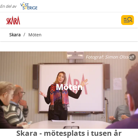
En del av
/
Skara
Möten
Fotograf:
Simon Olsson
Möten
Skara - mötesplats i tusen år