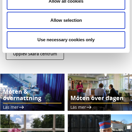
Allow all cookies
Historisk småstad med mysig atmosfär. När du besöker
Skara centrum är Skara domkyrkas siluett det första som
slår dig. Den pittoreska stadskärnan är dessutom kantad
Allow selection
med unika butiker, mysiga caféer och trevliga boenden. Ett
besök i Skara centrum är alltid kantat av stadens 1000-åriga
historia.
Use necessary cookies only
Upplev Skara centrum
Möten &
övernattning
Möten över dagen
Läs mer
Läs mer