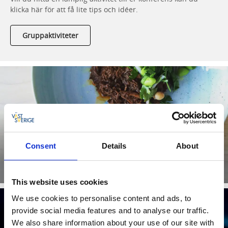
klicka här för att få lite tips och idéer.
Gruppaktiviteter
Mat och dryck
En enkel espresso eller en komplett trerätters middag med
Consent
Details
About
lokalproducerade specialiteter - här kan du välja bland Skaras
restauranger och caféer!
Läs mer
This website uses cookies
We use cookies to personalise content and ads, to
provide social media features and to analyse our traffic.
We also share information about your use of our site with