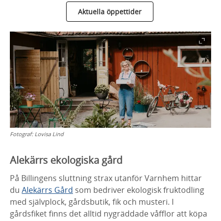
Aktuella öppettider
Fotograf:
Lovisa Lind
Alekärrs ekologiska gård
På Billingens sluttning strax utanför Varnhem hittar
du
Alekärrs Gård
som bedriver ekologisk fruktodling
med självplock, gårdsbutik, fik och musteri. I
gårdsfiket finns det alltid nygräddade våfflor att köpa