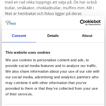
med en rad olika toppings att välja på. De har också
bullar, småkakor, chokladbullar, muffins mm. Allt i
fiket är hembakat och fokus ligger på deras
hemodlade råvaror, allt utifrån vad som finns
tillgängligt för dagen.
Consent
Details
About
Aktuellla öppettider
This website uses cookies
We use cookies to personalise content and ads, to
provide social media features and to analyse our traffic.
We also share information about your use of our site with
our social media, advertising and analytics partners who
may combine it with other information that you’ve
provided to them or that they’ve collected from your use
of their services.
Café Doppingen