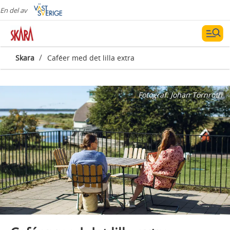
En del av
/
Skara
Caféer med det lilla extra
Fotograf:
Johan Törnroth